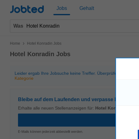
Jobted
Jobs
Gehalt
Was
>
Home
Hotel Konradin Jobs
Hotel Konradin Jobs
Leider ergab Ihre Jobsuche keine Treffer. Überprüfen Sie bitt
Kategorie
Bleibe auf dem Laufenden und verpasse kein Stell
Erhalte alle neuen Stellenanzeigen für:
Hotel Konradin
E-Mails können jederzeit abbestellt werden.