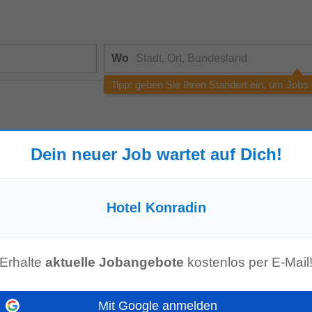
Wo
Tipp: geben Sie Ihren Standort ein, um Jobs
Dein neuer Job wartet auf Dich!
e die Rechtschreibung, versuchen Sie eine andere Suchanfrage oder
suc
Hotel Konradin
enangebot mehr!
Erhalte
aktuelle Jobangebote
kostenlos per E-Mail
Mit Google anmelden