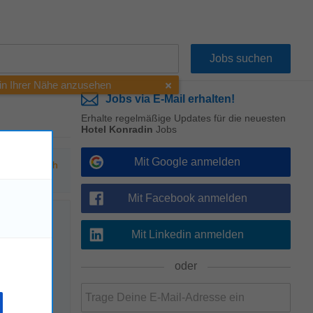
 in Ihrer Nähe anzusehen
Jobs via E-Mail erhalten!
Erhalte regelmäßige Updates für die neuesten
Hotel Konradin
Jobs
Mit Google anmelden
hen Sie nach
Mit Facebook anmelden
Mit Linkedin anmelden
!
oder