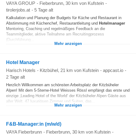
VAYA GROUP
-
Fieberbrunn
, 30 km von Kufstein
-
tirolerjobs.at
-
5 Tage alt
Kalkulation und Planung der Budgets für Küche und Restaurant in
Abstimmung mit Küchenchef, Restaurantleitung und
Hotelmanager
Mentoring, Coaching und regelmäßiges Feedback an die
Teammitglieder, aktive Teilnahme am Recruitingprozess
(Durchführung...
Mehr anzeigen
Hotel Manager
Harisch Hotels
-
Kitzbühel
, 21 km von Kufstein
-
appcast.io
-
2 Tage alt
Herzlich Willkommen am schönsten Arbeitsplatz der Kitzbüheler
Alpen! Mit dem 5-Sterne-Hotel Weisses Rössl empfängt das erste und
einzige ‚Leading Hotel of the World‘ der Kitzbüheler Alpen Gäste aus
aller Welt. 47 luxuriösen Zimmer und Suiten, das...
Mehr anzeigen
F&B-Manager:in (m/w/d)
VAYA Fieberbrunn
-
Fieberbrunn
, 30 km von Kufstein
-