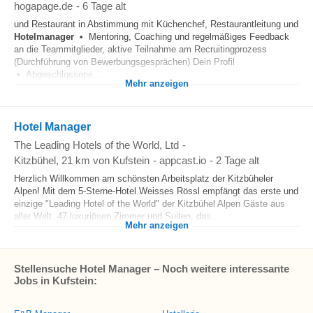
hogapage.de
-
6 Tage alt
und Restaurant in Abstimmung mit Küchenchef, Restaurantleitung und
Hotelmanager
• Mentoring, Coaching und regelmäßiges Feedback
an die Teammitglieder, aktive Teilnahme am Recruitingprozess
(Durchführung von Bewerbungsgesprächen) Dein Profil
• Abgeschlossene...
Mehr anzeigen
Hotel Manager
The Leading Hotels of the World, Ltd
-
Kitzbühel
, 21 km von Kufstein
-
appcast.io
-
2 Tage alt
Herzlich Willkommen am schönsten Arbeitsplatz der Kitzbüheler
Alpen! Mit dem 5-Sterne-Hotel Weisses Rössl empfängt das erste und
einzige "Leading Hotel of the World" der Kitzbühel Alpen Gäste aus
aller Welt. 47 luxuriösen Zimmer und Suiten, das...
Mehr anzeigen
Stellensuche Hotel Manager – Noch weitere interessante
Jobs in Kufstein: