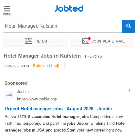
Jobted
Jobted
Jobs
Hotel Manager, Kufstein
Filter
Jobs per e-mail
Gehalt
Sortieren nach
Genauer Standort
Hotel Manager Jobs in Kufstein
1 - 5 von 5
Jobs suchen in