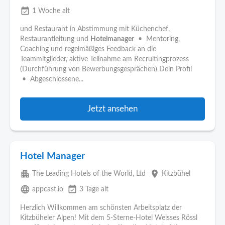
event_available
1 Woche alt
und Restaurant in Abstimmung mit Küchenchef,
Restaurantleitung und
Hotelmanager
• Mentoring,
Coaching und regelmäßiges Feedback an die
Teammitglieder, aktive Teilnahme am Recruitingprozess
(Durchführung von Bewerbungsgesprächen) Dein Profil
• Abgeschlossene...
Jetzt ansehen
Hotel Manager
apartment
place
The Leading Hotels of the World, Ltd
Kitzbühel
language
event_available
appcast.io
3 Tage alt
Herzlich Willkommen am schönsten Arbeitsplatz der
Kitzbüheler Alpen! Mit dem 5-Sterne-Hotel Weisses Rössl