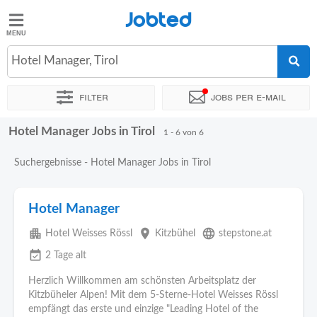
Jobted
Jobted
Jobs
Hotel Manager, Tirol
Filter
Jobs per e-mail
Gehalt
Hotel Manager Jobs in Tirol
Sortieren nach
Vertragsart
Zeitintensität
1 - 6 von 6
Suchergebnisse - Hotel Manager Jobs in Tirol
Hotel Manager
apartment
place
language
Hotel Weisses Rössl
Kitzbühel
stepstone.at
event_available
2 Tage alt
Herzlich Willkommen am schönsten Arbeitsplatz der
Kitzbüheler Alpen! Mit dem 5-Sterne-Hotel Weisses Rössl
empfängt das erste und einzige "Leading Hotel of the