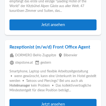
empfängt das erste und einzige "Leading Hotel of the
World" der Kitzbühel Alpen Gäste aus aller Welt. 47
luxuriösen Zimmer und Suiten, das...
Jetzt ansehen
Rezeptionist (m/w/d) Front Office Agent
apartment
place
DORMERO BeHo Zugspitze
Biberwier
language
event_available
stepstone.at
gestern
Smartphone, Laptop und flexible Arbeitszeitgestaltung
• wenn gewünscht, kann eine Unterkunft im Hotel gestellt
werden • Tattoos und Piercings? Bei uns auch als
Hotelmanager
kein Problem • Das kollektivvertragliche
Mindestentgelt für diese Position beträgt...
Jetzt ansehen