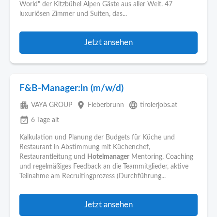
World" der Kitzbühel Alpen Gäste aus aller Welt. 47
luxuriösen Zimmer und Suiten, das...
Jetzt ansehen
F&B-Manager:in (m/w/d)
apartment
place
language
VAYA GROUP
Fieberbrunn
tirolerjobs.at
event_available
6 Tage alt
Kalkulation und Planung der Budgets für Küche und
Restaurant in Abstimmung mit Küchenchef,
Restaurantleitung und
Hotelmanager
Mentoring, Coaching
und regelmäßiges Feedback an die Teammitglieder, aktive
Teilnahme am Recruitingprozess (Durchführung...
Jetzt ansehen