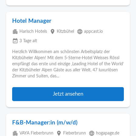
Hotel Manager
apartment
place
language
Harisch Hotels
Kitzbühel
appcast.io
event_available
3 Tage alt
Herzlich Willkommen am schönsten Arbeitsplatz der
Kitzbüheler Alpen! Mit dem 5-Sterne-Hotel Weisses Rössl
empfängt das erste und einzige ‚Leading Hotel of the World‘
der Kitzbüheler Alpen Gäste aus aller Welt. 47 luxuriösen
Zimmer und Suiten, das...
Jetzt ansehen
F&B-Manager:in (m/w/d)
apartment
place
language
VAYA Fieberbrunn
Fieberbrunn
hogapage.de