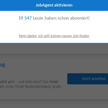
19 547
Leute haben schon abonniert!
Jetzt ansehen
. Direkt am Bahnhof Thalwil und nahe dem
eiten, tagen und übernachten. Moderne
/d)
Jetzt ansehen
ät geht – und stolz drauf! Das
Hotel
ft, echte Tiroler Bodenständigkeit, große