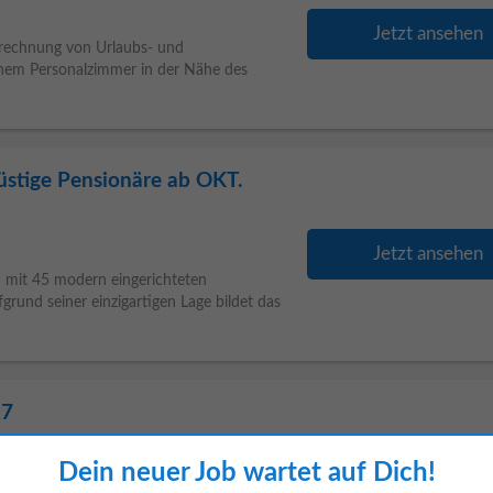
Jetzt ansehen
brechnung von Urlaubs- und
nem Personalzimmer in der Nähe des
üstige Pensionäre ab OKT.
Jetzt ansehen
 mit 45 modern eingerichteten
rund seiner einzigartigen Lage bildet das
27
ute
Dein neuer Job wartet auf Dich!
Jetzt ansehen
 erwartet dich mehr als nur ein