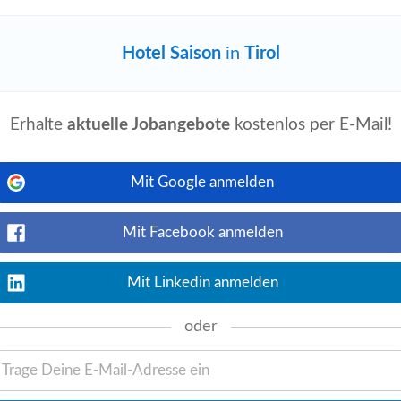
schätzung und Herzlichkeit gelebt
Hotel Saison
in
Tirol
Erhalte
aktuelle Jobangebote
kostenlos per E-Mail!
Jetzt ansehen
Mit Google anmelden
reundschaft und Offenheit trägst Du im
m für die
Saison
von November bis Ende
Mit Facebook anmelden
Mit Linkedin anmelden
oder
ailable
heute
Jetzt ansehen
ustria Anstellungsart: Vollzeit Aufgaben
 und bereit sind, sich weiter zu