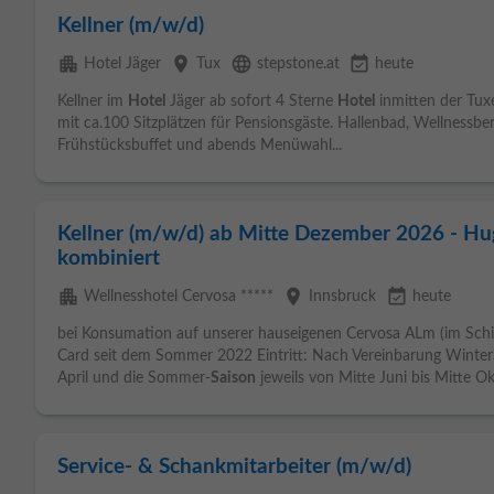
Kellner (m/w/d)
apartment
place
language
event_available
Hotel Jäger
Tux
stepstone.at
heute
Kellner im
Hotel
Jäger ab sofort 4 Sterne
Hotel
inmitten der Tuxe
mit ca.100 Sitzplätzen für Pensionsgäste. Hallenbad, Wellnessbe
Frühstücksbuffet und abends Menüwahl...
Kellner (m/w/d) ab Mitte Dezember 2026 - Hu
kombiniert
apartment
place
event_available
Wellnesshotel Cervosa *****
Innsbruck
heute
bei Konsumation auf unserer hauseigenen Cervosa ALm (im Sch
Card seit dem Sommer 2022 Eintritt: Nach Vereinbarung Winte
April und die Sommer-
Saison
jeweils von Mitte Juni bis Mitte Okt
Service- & Schankmitarbeiter (m/w/d)