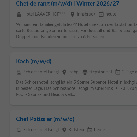
Chef de rang (m/w/d) | Winter 2026/27
apartment
place
event_available
Hotel LAAXERHOF****
Innsbruck
heute
Wir sind ein familiengeführtes 4*
Hotel
direkt an der Talstation 
carte Restaurant, Sonnenterrasse, Fonduestall und Bar & Loung
Doppel- und Familienzimmer bis zu 6 Personen...
Koch (m/w/d)
apartment
place
language
event_available
Schlosshotel Ischgl
Ischgl
stepstone.at
2 Tage a
Das Schlosshotel Ischgl ist ein 5 Sterne Superior
Hotel
in Ischgl 
in bester Lage. Das Schlosshotel Ischgl im Überblick • 70 lux
Pool - Sauna- und Beautywelt...
Chef Patissier (m/w/d)
apartment
place
event_available
Schlosshotel Ischgl
Kufstein
heute