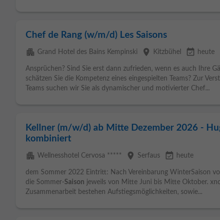
Chef de Rang (w/m/d) Les Saisons
apartment
place
event_available
Grand Hotel des Bains Kempinski
Kitzbühel
heute
Ansprüchen? Sind Sie erst dann zufrieden, wenn es auch Ihre Gä
schätzen Sie die Kompetenz eines eingespielten Teams? Zur Vers
Teams suchen wir Sie als dynamischer und motivierter Chef...
Kellner (m/w/d) ab Mitte Dezember 2026 - Hu
kombiniert
apartment
place
event_available
Wellnesshotel Cervosa *****
Serfaus
heute
dem Sommer 2022 Eintritt: Nach Vereinbarung WinterSaison vo
die Sommer-
Saison
jeweils von Mitte Juni bis Mitte Oktober. xnc
Zusammenarbeit bestehen Aufstiegsmöglichkeiten, sowie...