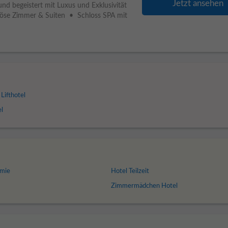
Jetzt ansehen
und begeistert mit Luxus und Exklusivität
uriöse Zimmer & Suiten • Schloss SPA mit
Lifthotel
l
omie
Hotel Teilzeit
Zimmermädchen Hotel