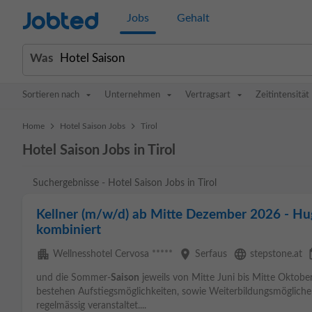
Jobted
Jobs
Gehalt
Was
Sortieren nach
Unternehmen
Vertragsart
Zeitintensität
>
>
Home
Hotel Saison Jobs
Tirol
Hotel Saison Jobs in Tirol
Suchergebnisse - Hotel Saison Jobs in Tirol
Kellner (m/w/d) ab Mitte Dezember 2026 - Hu
kombiniert
apartment
place
language
even
Wellnesshotel Cervosa *****
Serfaus
stepstone.at
und die Sommer-
Saison
jeweils von Mitte Juni bis Mitte Oktober
bestehen Aufstiegsmöglichkeiten, sowie Weiterbildungsmögliche
regelmässig veranstaltet....