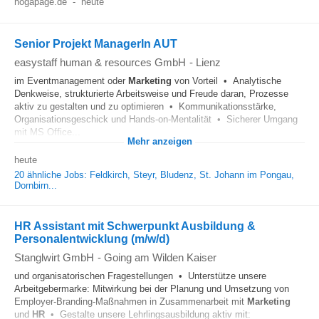
hogapage.de
-
heute
Senior Projekt ManagerIn AUT
easystaff human & resources GmbH
-
Lienz
im Eventmanagement oder
Marketing
von Vorteil • Analytische
Denkweise, strukturierte Arbeitsweise und Freude daran, Prozesse
aktiv zu gestalten und zu optimieren • Kommunikationsstärke,
Organisationsgeschick und Hands-on-Mentalität • Sicherer Umgang
mit MS Office...
Mehr anzeigen
heute
20 ähnliche Jobs: Feldkirch, Steyr, Bludenz, St. Johann im Pongau,
Dornbirn...
HR Assistant mit Schwerpunkt Ausbildung &
Personalentwicklung (m/w/d)
Stanglwirt GmbH
-
Going am Wilden Kaiser
und organisatorischen Fragestellungen • Unterstütze unsere
Arbeitgebermarke: Mitwirkung bei der Planung und Umsetzung von
Employer-Branding-Maßnahmen in Zusammenarbeit mit
Marketing
und
HR
• Gestalte unsere Lehrlingsausbildung aktiv mit: