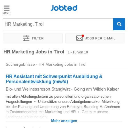
Jobted
Jobted
Jobs
HR Marketing, Tirol
Filter
Jobs per e-mail
Gehalt
Sortieren nach
Unternehmen
Personaldienstleister
Vertra
HR Marketing Jobs in Tirol
1 - 10 von 10
Suchergebnisse - HR Marketing Jobs in Tirol
HR Assistant mit Schwerpunkt Ausbildung &
Personalentwicklung (m/w/d)
Bio- und Wellnessresort Stanglwirt
-
Going am Wilden Kaiser
mit allen Abteilungsleitern zu personellen und organisatorischen
Fragestellungen • Unterstütze unsere Arbeitgebermarke: Mitwirkung
bei der Planung und Umsetzung von Employer-Branding-Maßnahmen
in Zusammenarbeit mit
Marketing
und
HR
• Gestalte unsere
Lehrlingsausbildung aktiv...
Mehr anzeigen