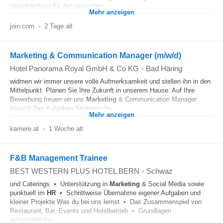
Verantwortung für den gesamten...
Mehr anzeigen
join.com
-
2 Tage alt
Marketing & Communication Manager (m/w/d)
Hotel Panorama Royal GmbH & Co KG
-
Bad Häring
widmen wir immer unsere volle Aufmerksamkeit und stellen ihn in den
Mittelpunkt. Planen Sie Ihre Zukunft in unserem Hause. Auf Ihre
Bewerbung freuen wir uns
Marketing
& Communication Manager
(m/w/d) Ihre Aufgaben Strategische...
Mehr anzeigen
karriere.at
-
1 Woche alt
F&B Management Trainee
BEST WESTERN PLUS HOTEL BERN
-
Schwaz
und Caterings • Unterstützung in
Marketing
& Social Media sowie
punktuell im
HR
• Schrittweise Übernahme eigener Aufgaben und
kleiner Projekte Was du bei uns lernst • Das Zusammenspiel von
Restaurant, Bar, Events und Hotelbetrieb • Grundlagen
wirtschaftlicher...