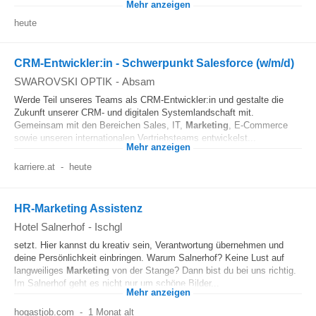
Mehr anzeigen
heute
CRM-Entwickler:in - Schwerpunkt Salesforce (w/m/d)
SWAROVSKI OPTIK
-
Absam
Werde Teil unseres Teams als CRM-Entwickler:in und gestalte die
Zukunft unserer CRM- und digitalen Systemlandschaft mit.
Gemeinsam mit den Bereichen Sales, IT,
Marketing
, E-Commerce
sowie unseren internationalen Vertriebsteams entwickelst...
Mehr anzeigen
karriere.at
-
heute
HR-Marketing Assistenz
Hotel Salnerhof
-
Ischgl
setzt. Hier kannst du kreativ sein, Verantwortung übernehmen und
deine Persönlichkeit einbringen. Warum Salnerhof? Keine Lust auf
langweiliges
Marketing
von der Stange? Dann bist du bei uns richtig.
Im Salnerhof geht es nicht nur um schöne Bilder...
Mehr anzeigen
hogastjob.com
-
1 Monat alt