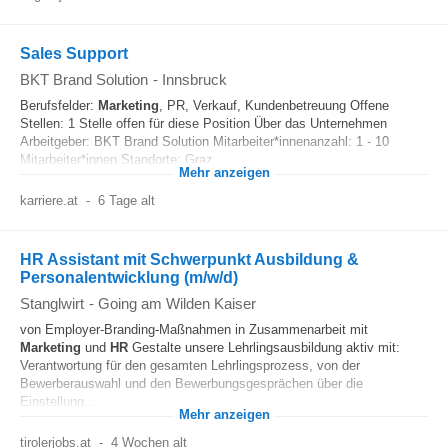
Sales Support
BKT Brand Solution
-
Innsbruck
Berufsfelder:
Marketing
, PR, Verkauf, Kundenbetreuung Offene
Stellen: 1 Stelle offen für diese Position Über das Unternehmen
Arbeitgeber: BKT Brand Solution Mitarbeiter*innenanzahl: 1 - 10
Mitarbeiter*innen Standorte: Graz...
Mehr anzeigen
karriere.at
-
6 Tage alt
HR Assistant mit Schwerpunkt Ausbildung &
Personalentwicklung (m/w/d)
Stanglwirt
-
Going am Wilden Kaiser
von Employer-Branding-Maßnahmen in Zusammenarbeit mit
Marketing
und
HR
Gestalte unsere Lehrlingsausbildung aktiv mit:
Verantwortung für den gesamten Lehrlingsprozess, von der
Bewerberauswahl und den Bewerbungsgesprächen über die
Einstellung...
Mehr anzeigen
tirolerjobs.at
-
4 Wochen alt