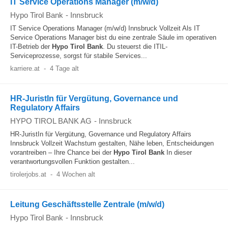
IT Service Operations Manager (m/w/d)
Hypo Tirol Bank
-
Innsbruck
IT Service Operations Manager (m/w/d) Innsbruck Vollzeit Als IT
Service Operations Manager bist du eine zentrale Säule im operativen
IT-Betrieb der
Hypo
Tirol
Bank
. Du steuerst die ITIL-
Serviceprozesse, sorgst für stabile Services...
karriere.at
-
4 Tage alt
HR-JuristIn für Vergütung, Governance und
Regulatory Affairs
HYPO TIROL BANK AG
-
Innsbruck
HR-JuristIn für Vergütung, Governance und Regulatory Affairs
Innsbruck Vollzeit Wachstum gestalten, Nähe leben, Entscheidungen
vorantreiben – Ihre Chance bei der
Hypo
Tirol
Bank
In dieser
verantwortungsvollen Funktion gestalten...
tirolerjobs.at
-
4 Wochen alt
Leitung Geschäftsstelle Zentrale (m/w/d)
Hypo Tirol Bank
-
Innsbruck