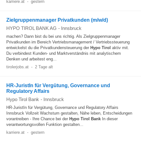
karriere.at
-
gestern
Zielgruppenmanager Privatkunden (m/w/d)
HYPO TIROL BANK AG
-
Innsbruck
machen? Dann bist du bei uns richtig. Als Zielgruppenmanager
Privatkunden im Bereich Vertriebsmanagement / Vertriebssteuerung
entwickelst du die Privatkundensteuerung der
Hypo
Tirol
aktiv mit.
Du verbindest Kunden- und Marktverständnis mit analytischem
Denken und arbeitest eng...
tirolerjobs.at
-
2 Tage alt
HR-JuristIn für Vergütung, Governance und
Regulatory Affairs
Hypo Tirol Bank
-
Innsbruck
HR-JuristIn für Vergütung, Governance und Regulatory Affairs
Innsbruck Vollzeit Wachstum gestalten, Nähe leben, Entscheidungen
vorantreiben - Ihre Chance bei der
Hypo
Tirol
Bank
In dieser
verantwortungsvollen Funktion gestalten...
karriere.at
-
gestern