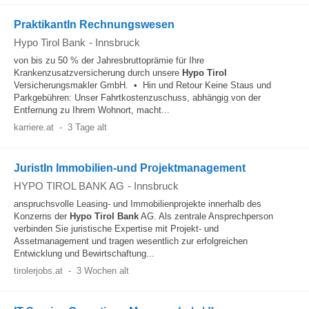
PraktikantIn Rechnungswesen
Hypo Tirol Bank
-
Innsbruck
von bis zu 50 % der Jahresbruttoprämie für Ihre
Krankenzusatzversicherung durch unsere
Hypo
Tirol
Versicherungsmakler GmbH. • Hin und Retour Keine Staus und
Parkgebühren: Unser Fahrtkostenzuschuss, abhängig von der
Entfernung zu Ihrem Wohnort, macht...
karriere.at
-
3 Tage alt
JuristIn Immobilien-und Projektmanagement
HYPO TIROL BANK AG
-
Innsbruck
anspruchsvolle Leasing- und Immobilienprojekte innerhalb des
Konzerns der
Hypo
Tirol
Bank
AG. Als zentrale Ansprechperson
verbinden Sie juristische Expertise mit Projekt- und
Assetmanagement und tragen wesentlich zur erfolgreichen
Entwicklung und Bewirtschaftung...
tirolerjobs.at
-
3 Wochen alt