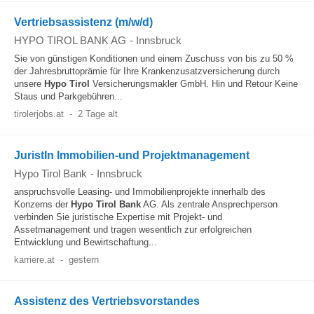
Vertriebsassistenz (m/w/d)
HYPO TIROL BANK AG
-
Innsbruck
Sie von günstigen Konditionen und einem Zuschuss von bis zu 50 %
der Jahresbruttoprämie für Ihre Krankenzusatzversicherung durch
unsere
Hypo
Tirol
Versicherungsmakler GmbH. Hin und Retour Keine
Staus und Parkgebühren...
tirolerjobs.at
-
2 Tage alt
JuristIn Immobilien-und Projektmanagement
Hypo Tirol Bank
-
Innsbruck
anspruchsvolle Leasing- und Immobilienprojekte innerhalb des
Konzerns der
Hypo
Tirol
Bank
AG. Als zentrale Ansprechperson
verbinden Sie juristische Expertise mit Projekt- und
Assetmanagement und tragen wesentlich zur erfolgreichen
Entwicklung und Bewirtschaftung...
karriere.at
-
gestern
Assistenz des Vertriebsvorstandes