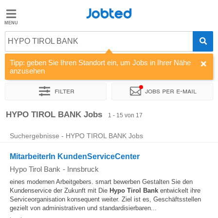
Jobted
Jobted
Jobs
HYPO TIROL BANK
Tipp: geben Sie Ihren Standort ein, um Jobs in Ihrer Nähe
Gehalt
anzusehen
Filter
Jobs per e-mail
Sortieren nach
Unternehmen
Vertragsart
Zeitintensität
HYPO TIROL BANK Jobs
1 - 15 von 17
Suchergebnisse - HYPO TIROL BANK Jobs
MitarbeiterIn KundenServiceCenter
Hypo Tirol Bank
-
Innsbruck
eines modernen Arbeitgebers. smart bewerben Gestalten Sie den
Kundenservice der Zukunft mit Die
Hypo
Tirol
Bank
entwickelt ihre
Serviceorganisation konsequent weiter. Ziel ist es, Geschäftsstellen
gezielt von administrativen und standardisierbaren...