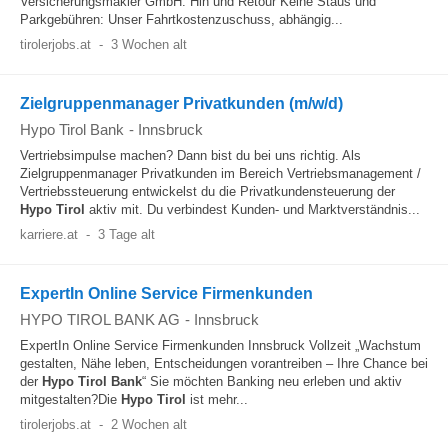
Versicherungsmakler GmbH. Hin und Retour Keine Staus und
Parkgebühren: Unser Fahrtkostenzuschuss, abhängig...
tirolerjobs.at
-
3 Wochen alt
Zielgruppenmanager Privatkunden (m/w/d)
Hypo Tirol Bank
-
Innsbruck
Vertriebsimpulse machen? Dann bist du bei uns richtig. Als
Zielgruppenmanager Privatkunden im Bereich Vertriebsmanagement /
Vertriebssteuerung entwickelst du die Privatkundensteuerung der
Hypo
Tirol
aktiv mit. Du verbindest Kunden- und Marktverständnis...
karriere.at
-
3 Tage alt
ExpertIn Online Service Firmenkunden
HYPO TIROL BANK AG
-
Innsbruck
ExpertIn Online Service Firmenkunden Innsbruck Vollzeit „Wachstum
gestalten, Nähe leben, Entscheidungen vorantreiben – Ihre Chance bei
der
Hypo
Tirol
Bank
“ Sie möchten Banking neu erleben und aktiv
mitgestalten?Die
Hypo
Tirol
ist mehr...
tirolerjobs.at
-
2 Wochen alt