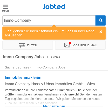
Jobted
Jobted
Jobs
Immo-Company
Tipp: geben Sie Ihren Standort ein, um Jobs in Ihrer Nähe
Gehalt
anzusehen
Filter
Jobs per e-mail
Sortieren nach
Unternehmen
Zeitintensität
Immo-Company Jobs
1 - 4 von 4
Suchergebnisse - Immo-Company Jobs
Immobilienmakler/in
Immo Company Haas & Urban Immobilien GmbH
-
Wien
Verwirklichen Sie Ihre Leidenschaft für Immobilien – bei einem der
größten Immobilienmaklerunternehmen in Österreich! Seit dem ersten
Tag begleitet uns ein klarer Leitsatz: Wir geben Menschen ein neues
Zuhause. Bitte lesen Sie die folgende...
Mehr anzeigen