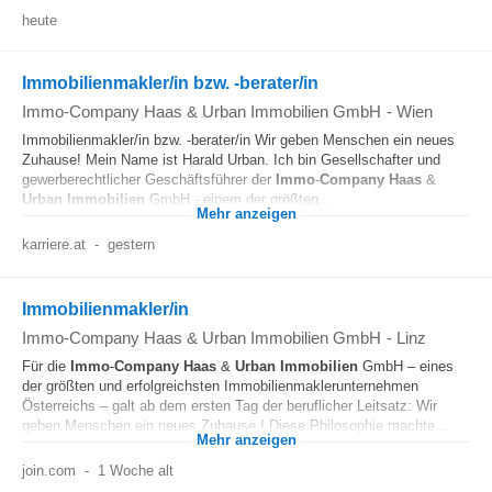
heute
Immobilienmakler/in bzw. -berater/in
Immo-Company Haas & Urban Immobilien GmbH
-
Wien
Immobilienmakler/in bzw. -berater/in Wir geben Menschen ein neues
Zuhause! Mein Name ist Harald Urban. Ich bin Gesellschafter und
gewerberechtlicher Geschäftsführer der
Immo
-
Company
Haas
&
Urban
Immobilien
GmbH - einem der größten...
Mehr anzeigen
karriere.at
-
gestern
Immobilienmakler/in
Immo-Company Haas & Urban Immobilien GmbH
-
Linz
Für die
Immo
-
Company
Haas
&
Urban
Immobilien
GmbH – eines
der größten und erfolgreichsten Immobilienmaklerunternehmen
Österreichs – galt ab dem ersten Tag der beruflicher Leitsatz: Wir
geben Menschen ein neues Zuhause ! Diese Philosophie machte...
Mehr anzeigen
join.com
-
1 Woche alt