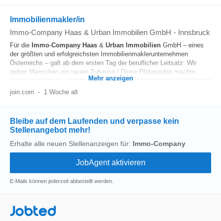
Immobilienmakler/in
Immo-Company Haas & Urban Immobilien GmbH
-
Innsbruck
Für die
Immo
-
Company
Haas
&
Urban
Immobilien
GmbH – eines
der größten und erfolgreichsten Immobilienmaklerunternehmen
Österreichs – galt ab dem ersten Tag der beruflicher Leitsatz: Wir
geben Menschen ein neues Zuhause ! Diese Philosophie machte...
Mehr anzeigen
join.com
-
1 Woche alt
Bleibe auf dem Laufenden und verpasse kein
Stellenangebot mehr!
Erhalte alle neuen Stellenanzeigen für:
Immo-Company
E-Mails können jederzeit abbestellt werden.
Jobted