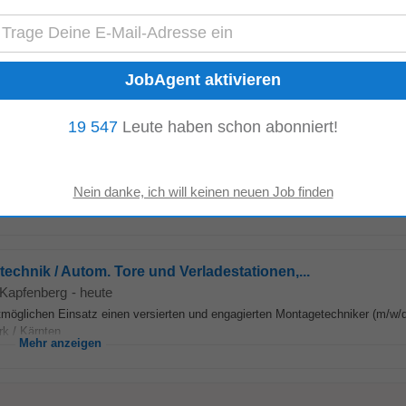
& Ladenbau
von Kapfenberg
-
heute
g aus digitaler Technologie, visionären Ideen und solidem Handwerk. Wir tun 
nd Mut beruht. Und das Spaß...
Mehr anzeigen
19 547
Leute haben schon abonniert!
echnik / Autom. Tore und Verladestationen,...
6 km von Kapfenberg
-
heute
tmöglichen Einsatz einen versierten und engagierten Montagetechniker (m/w/d
k / Kärnten...
Mehr anzeigen
echnik / Autom. Tore und Verladestationen,...
 Kapfenberg
-
heute
tmöglichen Einsatz einen versierten und engagierten Montagetechniker (m/w/d
k / Kärnten...
Mehr anzeigen