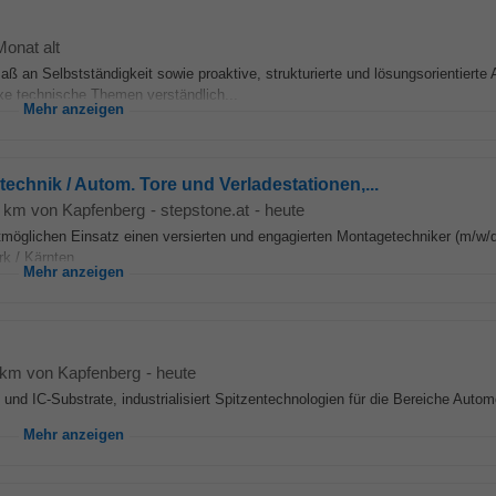
Monat alt
ß an Selbstständigkeit sowie proaktive, strukturierte und lösungsorientierte 
xe technische Themen verständlich...
Mehr anzeigen
echnik / Autom. Tore und Verladestationen,...
6 km von Kapfenberg
-
stepstone.at
-
heute
tmöglichen Einsatz einen versierten und engagierten Montagetechniker (m/w/d
k / Kärnten...
Mehr anzeigen
 km von Kapfenberg
-
heute
nd IC-Substrate, industrialisiert Spitzentechnologien für die Bereiche Automo
Mehr anzeigen