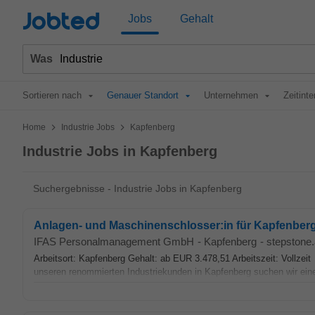
Jobted
Jobs
Gehalt
Was
Sortieren nach
Genauer Standort
Unternehmen
Zeitinte
>
>
Home
Industrie Jobs
Kapfenberg
Industrie Jobs in Kapfenberg
Suchergebnisse - Industrie Jobs in Kapfenberg
Anlagen- und Maschinenschlosser:in für Kapfenberg 
IFAS Personalmanagement GmbH
-
Kapfenberg
-
stepstone.
Arbeitsort: Kapfenberg Gehalt: ab EUR 3.478,51 Arbeitszeit: Vollze
unseren renommierten Industriekunden in Kapfenberg suchen wir eine