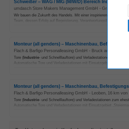
Schweißer – WAG / MIG (M/W/D) Bereich Industrie- 
umdasch Store Makers Management GmbH
-
Graz
, 44 km 
Wir bauen die Zukunft des Handels. Mit einer inspirierenden Mischun
Team, dessen Erfolg auf Begeisterung, Verantwortungsbereitschaft u
Monteur (all genders) – Maschinenbau, Befestigungst
Flach & Barfigo Personalleasing GmbH
-
Bruck an der Mur
, 
Tore (
Industrie
- und Schnelllauftore) und Verladestationen zum ehes
Automatische Tore und Verladestationen mit Einsatzgebiet "Steiermar
Monteur (all genders) – Maschinenbau, Befestigungst
Flach & Barfigo Personalleasing GmbH
-
Leoben
, 16 km von
Tore (
Industrie
- und Schnelllauftore) und Verladestationen zum ehes
Automatische Tore und Verladestationen mit Einsatzgebiet „Steiermar