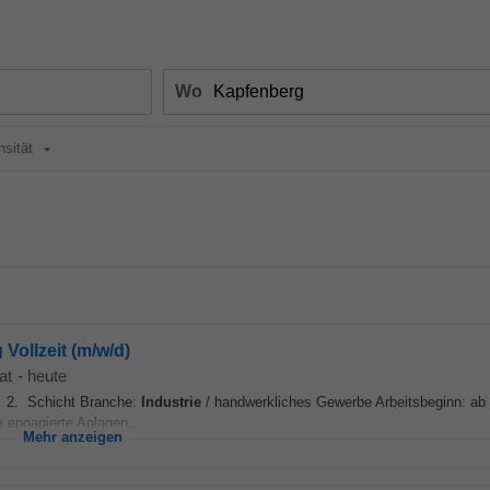
Wo
nsität
Vollzeit (m/w/d)
at
-
heute
it 2. Schicht Branche:
Industrie
/ handwerkliches Gewerbe Arbeitsbeginn: ab 
 engagierte Anlagen...
Mehr anzeigen