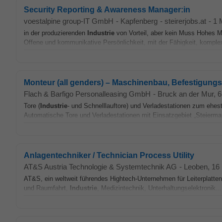
Security Reporting & Awareness Manager:in
voestalpine group-IT GmbH
-
Kapfenberg
-
steirerjobs.at
-
1 
in der produzierenden
Industrie
von Vorteil, aber kein Muss Hohes Ma
Offene und kommunikative Persönlichkeit, mit der Fähigkeit, komple
Monteur (all genders) – Maschinenbau, Befestigungst
Flach & Barfigo Personalleasing GmbH
-
Bruck an der Mur
, 
Tore (
Industrie
- und Schnelllauftore) und Verladestationen zum ehes
Automatische Tore und Verladestationen mit Einsatzgebiet „Steiermar
Anlagentechniker / Technician Process Utility
AT&S Austria Technologie & Systemtechnik AG
-
Leoben
, 16
AT&S, ein weltweit führendes Hightech-Unternehmen für Leiterplatten u
und Raumfahrt,
Industrie
, Medizintechnik, Unterhaltungselektronik...