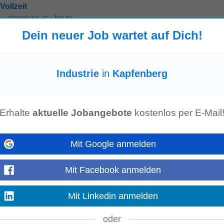
Vollzeit
g
-
stepstone.at
-
heute
ionstechnologie in Österreich – mit kombinierter Hardware-, Software- und
Dein neuer Job wartet auf Dich!
ransport- und Logistikunternehmen sowie...
Mehr anzeigen
Industrie
in
Kapfenberg
rs)
ute
t: Innsbruck | Start: nach Vereinbarung • Ganzheitliche Beratung von Gewerb
Erhalte
aktuelle Jobangebote
kostenlos per E-Mail
ch-, Haftpflicht-, Rechtsschutz-, Cyber-, Transport...
Mehr anzeigen
Mit Google anmelden
roduzierende Betriebe
g
-
stepstone.at
-
heute
Mit Facebook anmelden
nehmen, das seit vielen Jahren als verlässlicher Partner der lebensmittelvera
Portfolio reicht...
Mehr anzeigen
Mit Linkedin anmelden
oder