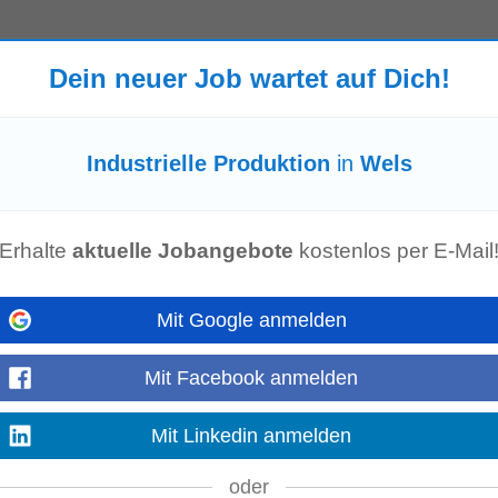
rvice Werkstatt. Bei ewe Küchen gestalten wir nicht nur hochwertige Küchen -
Dein neuer Job wartet auf Dich!
 Zukunftsfähigkeit vereinen...
Mehr anzeigen
Industrielle Produktion
in
Wels
ns
- und Automatisierungsumgebungen • Design, Umsetzung und Weiterentw
Erhalte
aktuelle Jobangebote
kostenlos per E-Mail
th) • Definition, Implementierung...
Mehr anzeigen
Mit Google anmelden
Mit Facebook anmelden
 Testing, Industrialisierung und
Produktion
sowie Unterstützung bei
erienfertigung Was uns überzeugt: • Abgeschlossene...
Mehr anzeigen
Mit Linkedin anmelden
oder