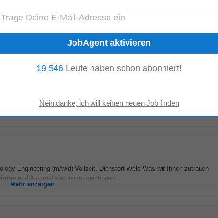
g oder Cloud- und Plattformlösungen. Ein gutes Verständnis für produzieren
Herausforderungen des
industriellen
Mittelstands...
Mehr anzeigen
19 546
Leute haben schon abonniert!
ensysteme (m/w/d)*
che Anlagensysteme • Analyse und Umsetzung technischer Verbesserungen hi
Produktmanagement, Einkauf,
Produktion
, Montage...
Mehr anzeigen
ology Engineering (m/w/d) Vollzeit, Dienstort Wels Was wir Ihnen zutrauen
tions
- und Automatisierungsumgebungen...
Mehr anzeigen