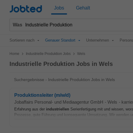
Jobted
Jobs
Gehalt
Was
Sortieren nach
Genauer Standort
Unternehmen
Persona
>
>
Home
Industrielle Produktion Jobs
Wels
Industrielle Produktion Jobs in Wels
Suchergebnisse - Industrielle Produktion Jobs in Wels
Produktionsleiter (m/w/d)
Jobaffairs Personal- und Mediaagentur GmbH
-
Wels
-
karrie
Erfahrung aus der
industriellen
Serienfertigung mit und wissen, wora
Prozesse, gute Führung und konsequente Umsetzung. Wir wenden uns