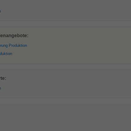
s
llenangebote:
erung Produktion
duktion
te:
h