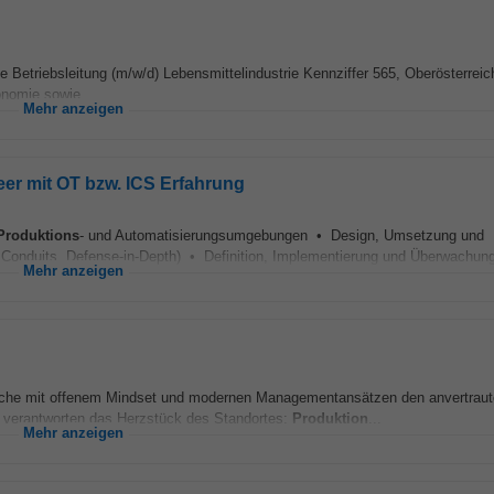
e Betriebsleitung (m/w/d) Lebensmittelindustrie Kennziffer 565, Oberösterreic
onomie sowie...
Mehr anzeigen
eer mit OT bzw. ICS Erfahrung
Produktions
- und Automatisierungsumgebungen • Design, Umsetzung und
onduits, Defense-in-Depth) • Definition, Implementierung und Überwachung
Mehr anzeigen
lche mit offenem Mindset und modernen Managementansätzen den anvertrau
ie verantworten das Herzstück des Standortes:
Produktion
...
Mehr anzeigen