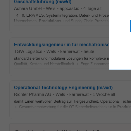
Geschäftsführung (m/w/d)
Adhara GmbH
-
Wels
-
appcast.io
-
4 Tage alt
4. 0, ERP/MES, Systemintegration, Daten- und Prozessdigitalisierun
Unternehmen,
Produktions
- und Supply-Chain-Prozesse sowie die 
Entwicklungsingenieur:in für mechatronische Anlag
TGW Logistics
-
Wels
-
karriere.at
-
heute
standardisierter und modularer Lösungen für komplexe mechatronis
Qualität, Kosten und Herstellbarkeit • Enge Zusammenarbeit mit 
Operational Technology Engineering (m/w/d)
Richter Pharma AG
-
Wels
-
karriere.at
-
1 Woche alt
damit Einen wertvollen Beitrag zur Tiergesundheit. Operational Techn
• Gesamtverantwortung für die OT-Sicherheitsarchitektur in
Produk