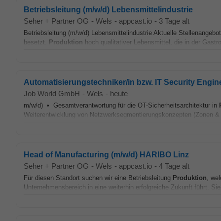
Betriebsleitung (m/w/d) Lebensmittelindustrie
Seher + Partner OG
-
Wels
-
appcast.io
-
3 Tage alt
Betriebsleitung (m/w/d) Lebensmittelindustrie Aktuelle Stellenangebot
besetzt.
Produktion
hoch qualitativer Lebensmittel, die in der Gastr
Automatisierungstechniker/in bzw. IT Security Engin
Job World GmbH
-
Wels
-
heute
m/w/d) • Gesamtverantwortung für die OT-Sicherheitsarchitektur in
Weiterentwicklung von Netzwerksegmentierungskonzepten (Zonen & C
Head of Manufacturing (m/w/d) HARIBO Linz
Seher + Partner OG
-
Wels
-
appcast.io
-
4 Tage alt
Für diesen Standort suchen wir eine Betriebsleitung
Produktion
, we
Unternehmensbereich in eine weiterhin erfolgreiche Zukunft führt. S