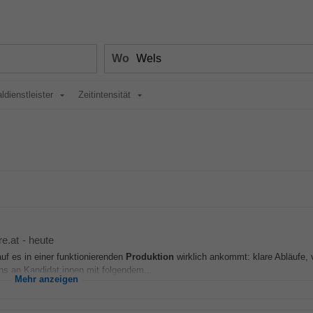
Wo
ldienstleister
Zeitintensität
re.at
-
heute
uf es in einer funktionierenden
Produktion
wirklich ankommt: klare Abläufe, 
 an Kandidat:innen mit folgendem...
Mehr anzeigen