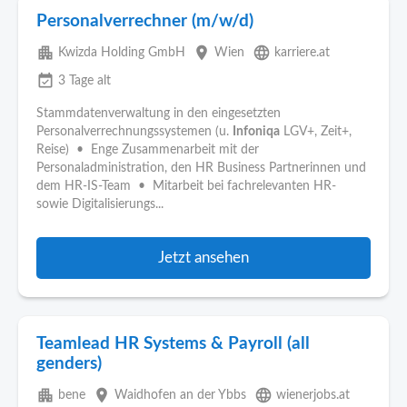
Personalverrechner (m/w/d)
apartment
place
language
Kwizda Holding GmbH
Wien
karriere.at
event_available
3 Tage alt
Stammdatenverwaltung in den eingesetzten
Personalverrechnungssystemen (u.
Infoniqa
LGV+, Zeit+,
Reise) • Enge Zusammenarbeit mit der
Personaladministration, den HR Business Partnerinnen und
dem HR-IS-Team • Mitarbeit bei fachrelevanten HR-
sowie Digitalisierungs...
Jetzt ansehen
Teamlead HR Systems & Payroll (all
genders)
apartment
place
language
bene
Waidhofen an der Ybbs
wienerjobs.at