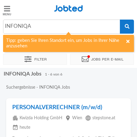
Jobted
Jobted
Jobs
INFONIQA
Tipp: geben Sie Ihren Standort ein, um Jobs in Ihrer Nähe
Gehalt
anzusehen
Filter
Jobs per e-mail
INFONIQA Jobs
Sortieren nach
Unternehmen
Zeitintensität
1 - 6 von 6
Suchergebnisse - INFONIQA Jobs
PERSONALVERRECHNER (m/w/d)
apartment
place
language
Kwizda Holding GmbH
Wien
stepstone.at
event_available
heute