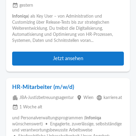
event_available
gestern
Infoniqa
) als Key User – von Administration und
Customizing über Release-Tests bis zur strategischen
Weiterentwicklung. Du treibst die Digitalisierung,
Automatisierung und Optimierung von HR-Prozessen,
Systemen, Daten und Schnittstellen voran...
Jetzt ansehen
HR-Mitarbeiter (m/w/d)
apartment
place
language
JBA-Justizbetreuungsagentur
Wien
karriere.at
event_available
1 Woche alt
und Personalverwaltungsprogrammen (
Infoniqa
wünschenswert) • Engagierte, zuverlässige, selbstständige
und verantwortungsbewusste Arbeitsweise