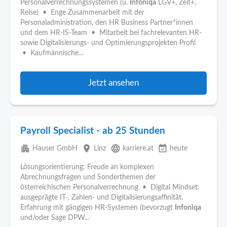
Personalverrechnungssystemen (u.
Infoniqa
LGV+, Zeit+,
Reise) • Enge Zusammenarbeit mit der
Personaladministration, den HR Business Partner*innen
und dem HR-IS-Team • Mitarbeit bei fachrelevanten HR-
sowie Digitalisierungs- und Optimierungsprojekten Profil
• Kaufmännische...
Jetzt ansehen
Payroll Specialist - ab 25 Stunden
apartment
place
language
event_available
Hauser GmbH
Linz
karriere.at
heute
Lösungsorientierung: Freude an komplexen
Abrechnungsfragen und Sonderthemen der
österreichischen Personalverrechnung • Digital Mindset:
ausgeprägte IT-, Zahlen- und Digitalisierungsaffinität,
Erfahrung mit gängigen HR-Systemen (bevorzugt
Infoniqa
und/oder Sage DPW...