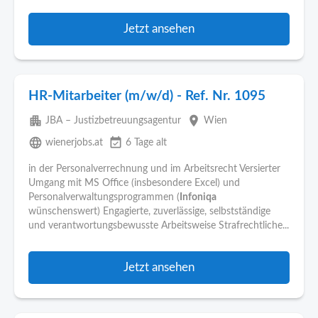
Jetzt ansehen
HR-Mitarbeiter (m/w/d) - Ref. Nr. 1095
apartment
place
JBA – Justizbetreuungsagentur
Wien
language
event_available
wienerjobs.at
6 Tage alt
in der Personalverrechnung und im Arbeitsrecht Versierter
Umgang mit MS Office (insbesondere Excel) und
Personalverwaltungsprogrammen (
Infoniqa
wünschenswert) Engagierte, zuverlässige, selbstständige
und verantwortungsbewusste Arbeitsweise Strafrechtliche...
Jetzt ansehen