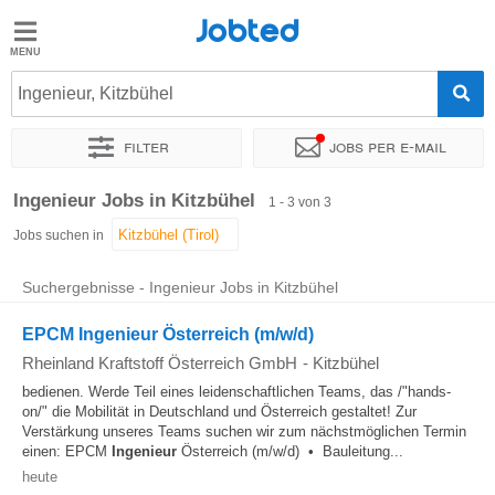
Jobted
Jobted
Jobs
Ingenieur, Kitzbühel
Filter
Jobs per e-mail
Gehalt
Sortieren nach
Genauer Standort
Unternehmen
Ingenieur Jobs in Kitzbühel
1 - 3 von 3
Jobs suchen in
Suchergebnisse - Ingenieur Jobs in Kitzbühel
EPCM Ingenieur Österreich (m/w/d)
Rheinland Kraftstoff Österreich GmbH
-
Kitzbühel
bedienen. Werde Teil eines leidenschaftlichen Teams, das /"hands-
on/" die Mobilität in Deutschland und Österreich gestaltet! Zur
Verstärkung unseres Teams suchen wir zum nächstmöglichen Termin
einen: EPCM
Ingenieur
Österreich (m/w/d) • Bauleitung...
heute