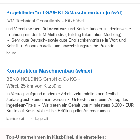
Projektleiter*in TGA/HKLS/Maschinenbau (m/w/d)
IVM Technical Consultants
-
Kitzbühel
und Vergabewesen für
Ingenieur
- und Bauleistungen • Idealerweise
Erfahrung mit der BIM-Methodik (Building Information Modeling)
• Sehr gute Deutsch- sowie gute Englischkenntnisse in Wort und
Schrift • Anspruchsvolle und abwechslungsreiche Projekte...
heute
Konstrukteur Maschinenbau (w/m/x)
BEKO HOLDING GmbH & Co KG
-
Wörgl
, 25 km von Kitzbühel
In-Vertrag: aufgrund moderner Arbeitszeitmodelle kann flexibel
Zeitausgleich konsumiert werden • Unterstützung beim Antrag des
Ingenieur
-Titels • Wir bieten ein Gehalt von mindestens 3.200,- EUR
Brutto auf Basis Vollzeit bei Erfüllung aller Anforderungen...
karriere.at
-
4 Tage alt
Top-Unternehmen in Kitzbühel, die einstellen: