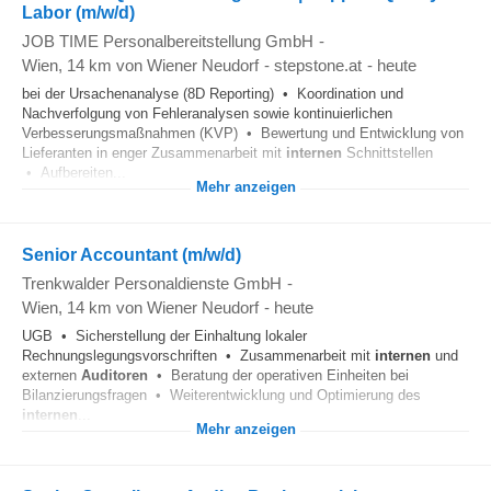
Labor (m/w/d)
JOB TIME Personalbereitstellung GmbH
-
Wien
, 14 km von Wiener Neudorf
-
stepstone.at
-
heute
bei der Ursachenanalyse (8D Reporting) • Koordination und
Nachverfolgung von Fehleranalysen sowie kontinuierlichen
Verbesserungsmaßnahmen (KVP) • Bewertung und Entwicklung von
Lieferanten in enger Zusammenarbeit mit
internen
Schnittstellen
• Aufbereiten...
Mehr anzeigen
Senior Accountant (m/w/d)
Trenkwalder Personaldienste GmbH
-
Wien
, 14 km von Wiener Neudorf
-
heute
UGB • Sicherstellung der Einhaltung lokaler
Rechnungslegungsvorschriften • Zusammenarbeit mit
internen
und
externen
Auditoren
• Beratung der operativen Einheiten bei
Bilanzierungsfragen • Weiterentwicklung und Optimierung des
internen
...
Mehr anzeigen