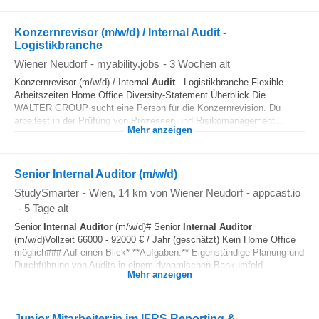
Konzernrevisor (m/w/d) / Internal Audit -
Logistikbranche
Wiener Neudorf
-
myability.jobs
-
3 Wochen alt
Konzernrevisor (m/w/d) / Internal
Audit
- Logistikbranche Flexible
Arbeitszeiten Home Office Diversity-Statement Überblick Die
WALTER GROUP sucht eine Person für die Konzernrevision. Du
arbeitest in der Prüfung von Prozessen und Risikomanagement...
Mehr anzeigen
Senior Internal Auditor (m/w/d)
StudySmarter
-
Wien
, 14 km von Wiener Neudorf
-
appcast.io
-
5 Tage alt
Senior
Internal
Auditor
(m/w/d)# Senior
Internal
Auditor
(m/w/d)Vollzeit 66000 - 92000 € / Jahr (geschätzt) Kein Home Office
möglich### Auf einen Blick* **Aufgaben:** Eigenständige Planung und
Durchführung von Audits in einem dynamischen Bankumfeld...
Mehr anzeigen
Junior Mitarbeiter:in im IFRS Reporting &