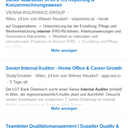
Konzernrechnungswesen
VIENNA INSURANCE GROUP
-
Wien
, 14 km von Wiener Neudorf
-
stepstone.at
-
heute
auf Gruppenebene. • Unterstützung bei der Erstellung, Pflege und
Weiterentwicklung
interner
IFRS-Richtlinien, Arbeitsanweisungen und
Governance-Dokumente. • Mitarbeit an nationalen und
internationalen Projekten im Bereich IFRS. • Erstellung und Pflege
von IFRS...
Mehr anzeigen
Senior Internal Auditor - Home Office & Career Growth
StudySmarter
-
Wien
, 14 km von Wiener Neudorf
-
appcast.io
-
5 Tage alt
Die LGT Bank Österreich sucht einen Senior
Internal
Auditor
(m/w/d)
in Wien, der eigenverantwortlich Audits plant und durchführt. Gesucht
werden Kandidaten mit mindestens 7 Jahren Erfahrung im Internal
Audit
, vorzugsweise im Bankensektor. Neben...
Mehr anzeigen
Teamleiter Qualitätsmanagement | Supplier Quality &