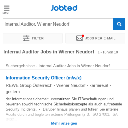
Jobted
Jobted
Jobs
Internal Auditor, Wiener Neudorf
Filter
Jobs per e-mail
Gehalt
Sortieren nach
Genauer Standort
Unternehmen
Zeitintens
Internal Auditor Jobs in Wiener Neudorf
1 - 10 von 10
Suchergebnisse - Internal Auditor Jobs in Wiener Neudorf
Information Security Officer (m/w/x)
REWE Group Österreich
-
Wiener Neudorf
-
karriere.at
-
gestern
der Informationssicherheit unterstützen Sie ITBeschaffungen und
bewerten sowohl technische Sicherheitskonzepte als auch auftretende
Security Incidents. • Darüber hinaus planen und führen Sie
interne
Audits durch und begleiten externe Prüfungen (z.B. ISO 27001, ISA
3402...
Mehr anzeigen