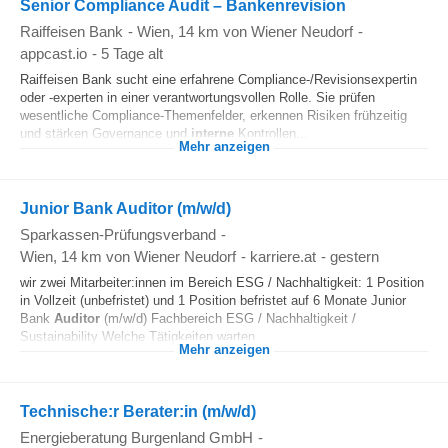
Senior Compliance Audit – Bankenrevision
Raiffeisen Bank
-
Wien
, 14 km von Wiener Neudorf
-
appcast.io
-
5 Tage alt
Raiffeisen Bank sucht eine erfahrene Compliance-/Revisionsexpertin
oder -experten in einer verantwortungsvollen Rolle. Sie prüfen
wesentliche Compliance-Themenfelder, erkennen Risiken frühzeitig
und stärken Governance und
interne
Kontrollen...
Mehr anzeigen
Junior Bank Auditor (m/w/d)
Sparkassen-Prüfungsverband
-
Wien
, 14 km von Wiener Neudorf
-
karriere.at
-
gestern
wir zwei Mitarbeiter:innen im Bereich ESG / Nachhaltigkeit: 1 Position
in Vollzeit (unbefristet) und 1 Position befristet auf 6 Monate Junior
Bank
Auditor
(m/w/d) Fachbereich ESG / Nachhaltigkeit /
Sustainability Welche Tätigkeiten warten...
Mehr anzeigen
Technische:r Berater:in (m/w/d)
Energieberatung Burgenland GmbH
-