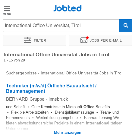
Jobted
Jobted
Jobs
International Office Universität, Tirol
Filter
Jobs per e-mail
Gehalt
Sortieren nach
Unternehmen
Personaldienstleister
Zeitin
International Office Universität Jobs in Tirol
1 - 15 von 29
Suchergebnisse - International Office Universität Jobs in Tirol
Techniker (m/w/d) Örtliche Bauaufsicht /
Baumanagement
BERNARD Gruppe
-
Innsbruck
und Schrift • Gute Kenntnisse in Microsoft
Office
Benefits
• Flexible Arbeitszeiten • Dienstjubiläumszulage • Team- und
Firmenevents • Weiterbildungsangebote • Fahrrad-Leasing Wir
bieten abwechslungsreiche Projekte in einem
international
tätigen
Unternehmen...
Mehr anzeigen