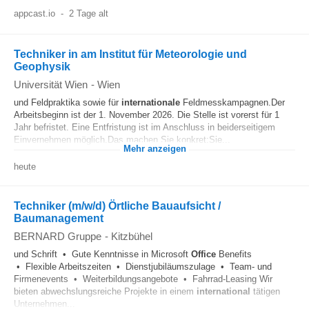
appcast.io
-
2 Tage alt
Techniker in am Institut für Meteorologie und
Geophysik
Universität Wien
-
Wien
und Feldpraktika sowie für
internationale
Feldmesskampagnen.Der
Arbeitsbeginn ist der 1. November 2026. Die Stelle ist vorerst für 1
Jahr befristet. Eine Entfristung ist im Anschluss in beiderseitigem
Einvernehmen möglich.Das machen Sie konkret:Sie...
Mehr anzeigen
heute
Techniker (m/w/d) Örtliche Bauaufsicht /
Baumanagement
BERNARD Gruppe
-
Kitzbühel
und Schrift • Gute Kenntnisse in Microsoft
Office
Benefits
• Flexible Arbeitszeiten • Dienstjubiläumszulage • Team- und
Firmenevents • Weiterbildungsangebote • Fahrrad-Leasing Wir
bieten abwechslungsreiche Projekte in einem
international
tätigen
Unternehmen...