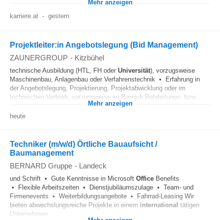
Mehr anzeigen
karriere.at
-
gestern
Projektleiter:in Angebotslegung (Bid Management)
ZAUNERGROUP
-
Kitzbühel
technische Ausbildung (HTL, FH oder
Universität
), vorzugsweise
Maschinenbau, Anlagenbau oder Verfahrenstechnik • Erfahrung in
der Angebotslegung, Projektierung, Projektabwicklung oder im
technischen Vertrieb, vorzugsweise im Bereich Rohrleitungs- bzw...
Mehr anzeigen
heute
Techniker (m/w/d) Örtliche Bauaufsicht /
Baumanagement
BERNARD Gruppe
-
Landeck
und Schrift • Gute Kenntnisse in Microsoft
Office
Benefits
• Flexible Arbeitszeiten • Dienstjubiläumszulage • Team- und
Firmenevents • Weiterbildungsangebote • Fahrrad-Leasing Wir
bieten abwechslungsreiche Projekte in einem
international
tätigen
Unternehmen...