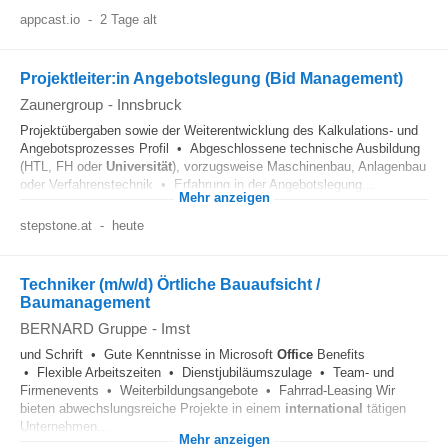
appcast.io
-
2 Tage alt
Projektleiter:in Angebotslegung (Bid Management)
Zaunergroup
-
Innsbruck
Projektübergaben sowie der Weiterentwicklung des Kalkulations- und
Angebotsprozesses Profil • Abgeschlossene technische Ausbildung
(HTL, FH oder
Universität
), vorzugsweise Maschinenbau, Anlagenbau
oder Verfahrenstechnik • Erfahrung in der Angebotslegung...
Mehr anzeigen
stepstone.at
-
heute
Techniker (m/w/d) Örtliche Bauaufsicht /
Baumanagement
BERNARD Gruppe
-
Imst
und Schrift • Gute Kenntnisse in Microsoft
Office
Benefits
• Flexible Arbeitszeiten • Dienstjubiläumszulage • Team- und
Firmenevents • Weiterbildungsangebote • Fahrrad-Leasing Wir
bieten abwechslungsreiche Projekte in einem
international
tätigen
Unternehmen...
Mehr anzeigen