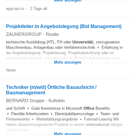
Mehr anzeigen
appcast.io
-
2 Tage alt
Projektleiter:in Angebotslegung (Bid Management)
ZAUNERGROUP
-
Reutte
technische Ausbildung (HTL, FH oder
Universität
), vorzugsweise
Maschinenbau, Anlagenbau oder Verfahrenstechnik • Erfahrung in
der Angebotslegung, Projektierung, Projektabwicklung oder im
technischen Vertrieb, vorzugsweise im Bereich Rohrleitungs- bzw...
Mehr anzeigen
heute
Techniker (m/w/d) Örtliche Bauaufsicht /
Baumanagement
BERNARD Gruppe
-
Kufstein
und Schrift • Gute Kenntnisse in Microsoft
Office
Benefits
• Flexible Arbeitszeiten • Dienstjubiläumszulage • Team- und
Firmenevents • Weiterbildungsangebote • Fahrrad-Leasing Wir
bieten abwechslungsreiche Projekte in einem
international
tätigen
Unternehmen...
Mehr anzeigen