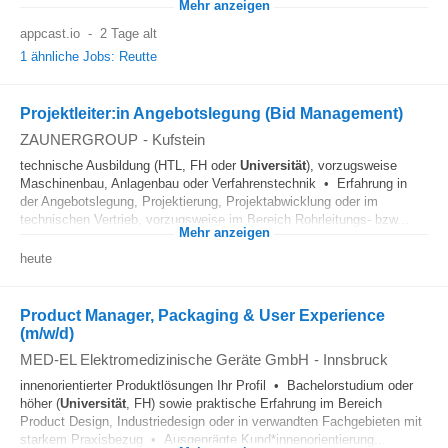
Mehr anzeigen
appcast.io
-
2 Tage alt
1 ähnliche Jobs: Reutte
Projektleiter:in Angebotslegung (Bid Management)
ZAUNERGROUP
-
Kufstein
technische Ausbildung (HTL, FH oder
Universität
), vorzugsweise
Maschinenbau, Anlagenbau oder Verfahrenstechnik • Erfahrung in
der Angebotslegung, Projektierung, Projektabwicklung oder im
technischen Vertrieb, vorzugsweise im Bereich Rohrleitungs- bzw...
Mehr anzeigen
heute
Product Manager, Packaging & User Experience
(m/w/d)
MED-EL Elektromedizinische Geräte GmbH
-
Innsbruck
innenorientierter Produktlösungen Ihr Profil • Bachelorstudium oder
höher (
Universität
, FH) sowie praktische Erfahrung im Bereich
Product Design, Industriedesign oder in verwandten Fachgebieten mit
starkem Praxisbezug • Ausgeprägte Kund*innenorientierung...