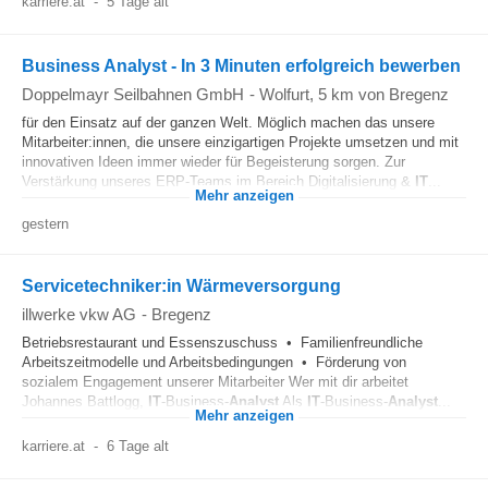
karriere.at
-
5 Tage alt
Business Analyst - In 3 Minuten erfolgreich bewerben
Doppelmayr Seilbahnen GmbH
-
Wolfurt
, 5 km von Bregenz
für den Einsatz auf der ganzen Welt. Möglich machen das unsere
Mitarbeiter:innen, die unsere einzigartigen Projekte umsetzen und mit
innovativen Ideen immer wieder für Begeisterung sorgen. Zur
Verstärkung unseres ERP-Teams im Bereich Digitalisierung &
IT
...
Mehr anzeigen
gestern
Servicetechniker:in Wärmeversorgung
illwerke vkw AG
-
Bregenz
Betriebsrestaurant und Essenszuschuss • Familienfreundliche
Arbeitszeitmodelle und Arbeitsbedingungen • Förderung von
sozialem Engagement unserer Mitarbeiter Wer mit dir arbeitet
Johannes Battlogg,
IT
-Business-
Analyst
Als
IT
-Business-
Analyst
...
Mehr anzeigen
karriere.at
-
6 Tage alt