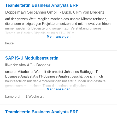
Teamleiter:in Business Analysts ERP
Doppelmayr Seilbahnen GmbH
-
Buch
, 6 km von Bregenz
auf der ganzen Welt. Möglich machen das unsere Mitarbeiter:innen,
die unsere einzigartigen Projekte umsetzen und mit innovativen Ideen
immer wieder für Begeisterung sorgen. Zur Verstärkung unseres
Teams im Bereich Digitalisierung &
IT
& BPM...
Mehr anzeigen
heute
SAP IS-U Modulbetreuer:in
illwerke vkw AG
-
Bregenz
unserer Mitarbeiter Wer mit dir arbeitet Johannes Battlogg,
IT
-
Business-
Analyst
Als
IT
-Business-
Analyst
beschäftige ich mich
hauptsächlich mit den Anforderungen unserer Kunden und gestalte
gemeinsam mit meinem Team die optimalen digitalen...
Mehr anzeigen
karriere.at
-
1 Woche alt
Teamleiter:in Business Analysts ERP