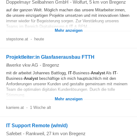
Doppelmayr Seilbahnen GmbH
-
Wolfurt
, 5 km von Bregenz
auf der ganzen Welt. Möglich machen das unsere Mitarbeiter:innen,
die unsere einzigartigen Projekte umsetzen und mit innovativen Ideen
immer wieder für Begeisterung sorgen. Zur Verstärkung unseres
Teams im Bereich Digitalisierung &
IT
& BPM...
Mehr anzeigen
stepstone.at
-
heute
Projektleiter:in Glasfaserausbau FTTH
illwerke vkw AG
-
Bregenz
mit dir arbeitet Johannes Battlogg,
IT
-Business-
Analyst
Als
IT
-
Business-
Analyst
beschäftige ich mich hauptsächlich mit den
Anforderungen unserer Kunden und gestalte gemeinsam mit meinem
Team die optimalen digitalen Kundenlösungen. Durch die tolle
Stimmung...
Mehr anzeigen
karriere.at
-
1 Woche alt
IT Support Remote (w/m/d)
Safebet
-
Rankweil
, 27 km von Bregenz