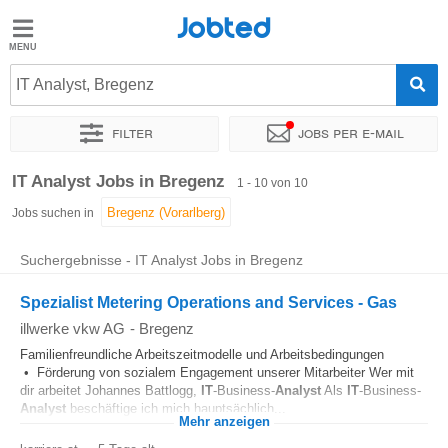
Jobted
Jobted
Jobs
IT Analyst, Bregenz
Filter
Jobs per e-mail
Gehalt
Sortieren nach
Genauer Standort
Unternehmen
Zeitintens
IT Analyst Jobs in Bregenz
1 - 10 von 10
Jobs suchen in
Suchergebnisse - IT Analyst Jobs in Bregenz
Spezialist Metering Operations and Services - Gas
illwerke vkw AG
-
Bregenz
Familienfreundliche Arbeitszeitmodelle und Arbeitsbedingungen
• Förderung von sozialem Engagement unserer Mitarbeiter Wer mit
dir arbeitet Johannes Battlogg,
IT
-Business-
Analyst
Als
IT
-Business-
Analyst
beschäftige ich mich hauptsächlich...
Mehr anzeigen