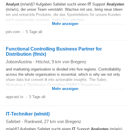
Analyst
(m/w/d)? Aufgaben Safebet sucht einen
IT
Support
Analysten
(m/w/x), der unser Team verstärkt. Wachse mit uns, bring neue Ideen
ein und entwickle Produkte, die das Sporterlebnis für unsere Kunden
noch spannender machen. Jeden Tag arbeitest...
Mehr anzeigen
join.com
-
5 Tage alt
Functional Controlling Business Partner for
Distribution (f/m/x)
JobsinAustria
-
Höchst
, 9 km von Bregenz
and marketing organisation is divided into five regions. Controllability
across the whole organisation is essential, which is why we not only
share data but convert
it
into actionable insights. The Sales,
Marketing & Distribution Controlling (SMDC) Department...
Mehr anzeigen
appcast.io
-
3 Tage alt
IT-Techniker (w/m/d)
Safebet
-
Rankweil
, 27 km von Bregenz
m/w/d)? Aufgaben Safebet sucht einen
IT
Support
Analysten
(m/w/x),