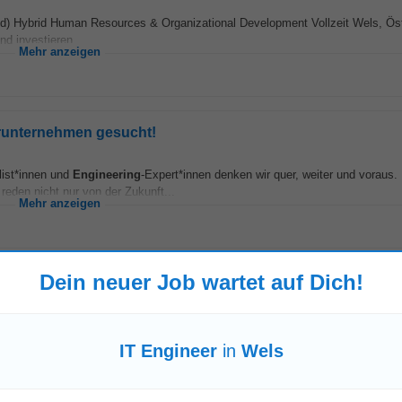
d) Hybrid Human Resources & Organizational Development Vollzeit Wels, Öst
nd investieren...
Mehr anzeigen
erunternehmen gesucht!
list*innen und
Engineering
-Expert*innen denken wir quer, weiter und voraus.
 reden nicht nur von der Zukunft...
Mehr anzeigen
Dein neuer Job wartet auf Dich!
k (m/w/d)
eichen
IT
und
Engineering
entwickeln wir hochwertige Lösungen für Kunden a
Kolleg*innen arbeitet vor Ort...
IT Engineer
in
Wels
Mehr anzeigen