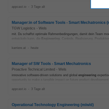
appcast.io
-
3 Tage alt
Manager:in of Software Tools - Smart Mechatronics (
TGW Logistics
-
Wels
mit. Du schaffst optimale Rahmenbedingungen, damit dein Team mode
entwickeln kann, die
Engineering
, Controls, Realisierung, Produkti
karriere.at
-
heute
Manager of SW Tools - Smart Mechatronics
Proactive Technical Limited
-
Wels
innovative software-driven solutions and global
engineering
expertis
opportunity to make a tangible impact on future product development. T
appcast.io
-
3 Tage alt
Operational Technology Engineering (m/w/d)