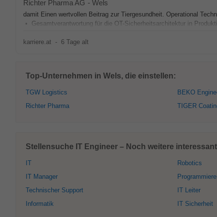
Richter Pharma AG
-
Wels
damit Einen wertvollen Beitrag zur Tiergesundheit. Operational Tech
• Gesamtverantwortung für die OT-Sicherheitsarchitektur in Produk
karriere.at
-
6 Tage alt
Top-Unternehmen in Wels, die einstellen:
TGW Logistics
BEKO Enginee
Richter Pharma
TIGER Coatin
Stellensuche IT Engineer – Noch weitere interessant
IT
Robotics
IT Manager
Programmiere
Technischer Support
IT Leiter
Informatik
IT Sicherheit