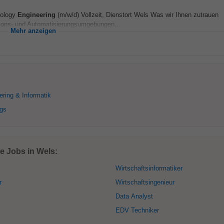
nology
Engineering
(m/w/d) Vollzeit, Dienstort Wels Was wir Ihnen zutrauen
tions- und Automatisierungsumgebungen...
Mehr anzeigen
ring & Informatik
gs
e Jobs in Wels:
Wirtschaftsinformatiker
r
Wirtschaftsingenieur
Data Analyst
EDV Techniker