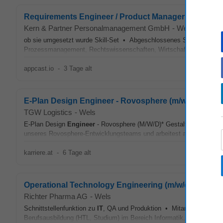
Requirements Engineer / Product Manager (w/m/d)
Kern & Partner Personalmanagement GmbH
-
Wels
ob sie umgesetzt wurde Skill-Set • Abgeschlossenes Studium z. B
Prozessmanagement, Rechtswissenschaften, Wirtschaftsinformatik
appcast.io
-
3 Tage alt
E-Plan Design Engineer - Rovosphere (m/w/d)*
TGW Logistics
-
Wels
E-Plan Design
Engineer
- Rovosphere (M/W/D)* Gestalte mit uns di
unseres Rovosphere-Entwicklungsteams und arbeitest an der elektro
karriere.at
-
6 Tage alt
Operational Technology Engineering (m/w/d)
Richter Pharma AG
-
Wels
Schnittstellenfunktion zu
IT
, QA und Produktion • Mitarbeit an Audi
Berufsausbildung (HTL, Studium) im Bereich Informatik, Automatisier