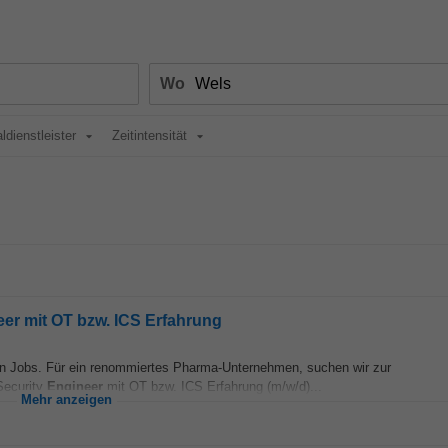
Wo
ldienstleister
Zeitintensität
eer mit OT bzw. ICS Erfahrung
ten Jobs. Für ein renommiertes Pharma-Unternehmen, suchen wir zur
Security
Engineer
mit OT bzw. ICS Erfahrung (m/w/d)...
Mehr anzeigen