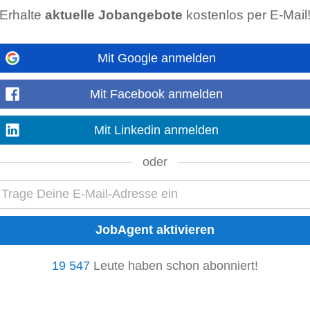
Erhalte
aktuelle Jobangebote
kostenlos per E-Mail
. in Digital Business Management (FH Hagenberg), Innovationsmanagement,
Mit Google anmelden
 oder BWL mit
IT
-Bezug (FH, Uni) • Du hast mindestens 3 Jahre...
Mehr anzeigen
Mit Facebook anmelden
Mit Linkedin anmelden
oder
e Zukunft der robotergestützten Kommissionierung! Als E-Plan Design
Engine
technischen...
Mehr anzeigen
19 547
Leute haben schon abonniert!
ts, Inspektionen und Risikobewertungen Was wir von Ihnen erwarten • Abge
ungstechnik, Elektrotechnik oder vergleichbare...