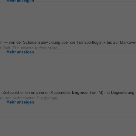
Mehr anzeigen
m — von der Schadensabwicklung über die Transportlogistik bis zur Marktwert
e Welt: Für unseren Auftraggeber...
Mehr anzeigen
n Zeitpunkt einen erfahrenen Kubernetes
Engineer
(w/m/d) mit Begeisterung f
en und performanten Plattformen...
Mehr anzeigen