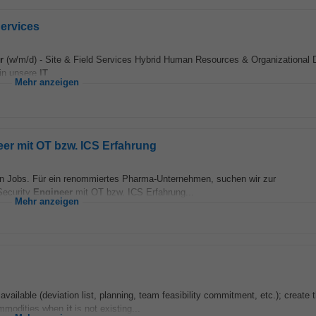
Services
r
(w/m/d) - Site & Field Services Hybrid Human Resources & Organizational
 in unsere
IT
...
Mehr anzeigen
eer mit OT bzw. ICS Erfahrung
ten Jobs. Für ein renommiertes Pharma-Unternehmen, suchen wir zur
Security
Engineer
mit OT bzw. ICS Erfahrung...
Mehr anzeigen
available (deviation list, planning, team feasibility commitment, etc.); creat
commodities when
it
is not existing...