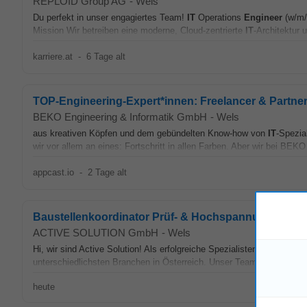
REPLOID Group AG
-
Wels
Du perfekt in unser engagiertes Team!
IT
Operations
Engineer
(w/m/
Mission Wir betreiben eine moderne, Cloud-zentrierte
IT
-Architektur u
karriere.at
-
6 Tage alt
TOP-Engineering-Expert*innen: Freelancer & Partn
BEKO Engineering & Informatik GmbH
-
Wels
aus kreativen Köpfen und dem gebündelten Know-how von
IT
-Spezia
wir vor allem an eines: Fortschritt in allen Farben. Aber wir bei BEKO
appcast.io
-
2 Tage alt
Baustellenkoordinator Prüf- & Hochspannungstechni
ACTIVE SOLUTION GmbH
-
Wels
Hi, wir sind Active Solution! Als erfolgreiche Spezialisten in den Ber
unterschiedlichsten Branchen in Österreich. Unser Team aus über 240 
heute