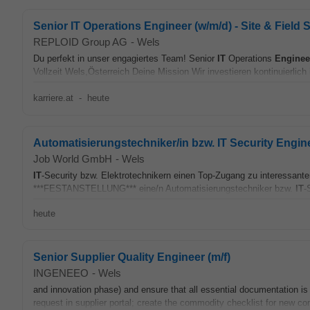
Senior IT Operations Engineer (w/m/d) - Site & Field 
REPLOID Group AG
-
Wels
Du perfekt in unser engagiertes Team! Senior
IT
Operations
Enginee
Vollzeit Wels,Österreich Deine Mission Wir investieren kontinuierlich
karriere.at
-
heute
Automatisierungstechniker/in bzw. IT Security Engin
Job World GmbH
-
Wels
IT
-Security bzw. Elektrotechnikern einen Top-Zugang zu interessan
***FESTANSTELLUNG*** eine/n Automatisierungstechniker bzw.
IT
-
heute
Senior Supplier Quality Engineer (m/f)
INGENEEO
-
Wels
and innovation phase) and ensure that all essential documentation is 
request in supplier portal; create the commodity checklist for new 