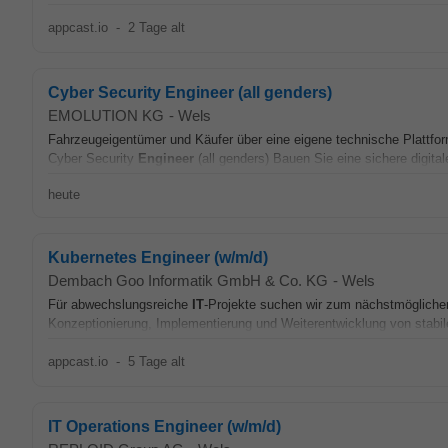
appcast.io
-
2 Tage alt
Cyber Security Engineer (all genders)
EMOLUTION KG
-
Wels
Fahrzeugeigentümer und Käufer über eine eigene technische Plattfor
Cyber Security
Engineer
(all genders) Bauen Sie eine sichere digital
heute
Kubernetes Engineer (w/m/d)
Dembach Goo Informatik GmbH & Co. KG
-
Wels
Für abwechslungsreiche
IT
-Projekte suchen wir zum nächstmögliche
Konzeptionierung, Implementierung und Weiterentwicklung von stabil
appcast.io
-
5 Tage alt
IT Operations Engineer (w/m/d)