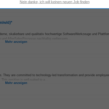
Mehr anzeigen
m/w/d)*
rne, skalierbare und qualitativ hochwertige SoftwareWerkzeuge und Plattfo
on und AfterSalesProzesse nachhaltig verbessern...
Mehr anzeigen
e. They are committed to technology-led transformation and provide employee
his position is well-suited to a...
Mehr anzeigen