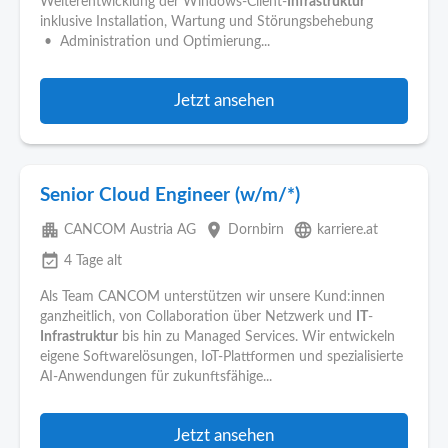
Weiterentwicklung der Windows-Client-
Infrastruktur
inklusive Installation, Wartung und Störungsbehebung
• Administration und Optimierung...
Jetzt ansehen
Senior Cloud Engineer (w/m/*)
apartment
place
language
CANCOM Austria AG
Dornbirn
karriere.at
event_available
4 Tage alt
Als Team CANCOM unterstützen wir unsere Kund:innen
ganzheitlich, von Collaboration über Netzwerk und
IT
-
Infrastruktur
bis hin zu Managed Services. Wir entwickeln
eigene Softwarelösungen, IoT-Plattformen und spezialisierte
AI-Anwendungen für zukunftsfähige...
Jetzt ansehen