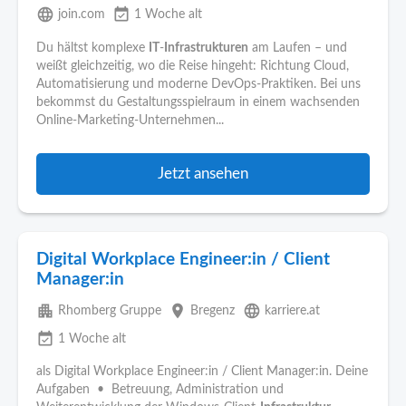
language
event_available
join.com
1 Woche alt
Du hältst komplexe
IT
-
Infrastrukturen
am Laufen – und
weißt gleichzeitig, wo die Reise hingeht: Richtung Cloud,
Automatisierung und moderne DevOps-Praktiken. Bei uns
bekommst du Gestaltungsspielraum in einem wachsenden
Online-Marketing-Unternehmen...
Jetzt ansehen
Digital Workplace Engineer:in / Client
Manager:in
apartment
place
language
Rhomberg Gruppe
Bregenz
karriere.at
event_available
1 Woche alt
als Digital Workplace Engineer:in / Client Manager:in. Deine
Aufgaben • Betreuung, Administration und