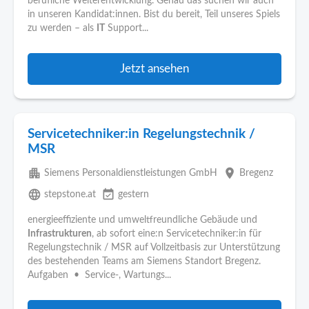
berufliche Weiterentwicklung. Genau das suchen wir auch
in unseren Kandidat:innen. Bist du bereit, Teil unseres Spiels
zu werden – als
IT
Support...
Jetzt ansehen
Servicetechniker:in Regelungstechnik /
MSR
apartment
place
Siemens Personaldienstleistungen GmbH
Bregenz
language
event_available
stepstone.at
gestern
energieeffiziente und umweltfreundliche Gebäude und
Infrastrukturen
, ab sofort eine:n Servicetechniker:in für
Regelungstechnik / MSR auf Vollzeitbasis zur Unterstützung
des bestehenden Teams am Siemens Standort Bregenz.
Aufgaben • Service-, Wartungs...