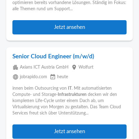
optimieren bereits vorhandene Lösungen. Ständig im Fokus:
alle Themen rund um Support...
Jetzt ansehen
Senior Cloud Engineer (m/w/d)
apartment
place
Axians ICT Austria GmbH
Wolfurt
language
event_available
jobrapido.com
heute
innen beim Outsourcing von
IT
. Mit automatisierten
Compute- und Storage-
Infrastrukturen
decken wir den
kompletten Life-Cycle unter einem Dach ab, um
Virtualisierung von Morgen zu gestalten. Das Team Cloud
Services freut sich über Unterstützung...
Jetzt ansehen