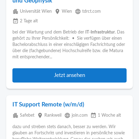
und Geophysik
apartment
place
language
Universität Wien
Wien
tdrct.com
event_available
2 Tage alt
bei der Wartung und dem Betrieb der
IT
-
Infrastruktur
. Das
gehört zu Ihrer Persönlichkeit: • Sie verfügen über einen
Bachelorabschluss in einer einschlägigen Fachrichtung oder
über die (fachgebundene) Hochschulreife bzw. die Matura
mit entsprechender...
Jetzt ansehen
IT Support Remote (w/m/d)
apartment
place
language
event_available
Safebet
Rankweil
join.com
1 Woche alt
dazu und streben stets danach, besser zu werden. Wir
glauben an Fortschritt und investieren in persönliche sowie