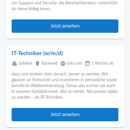
um Support und Security. Als Berufserfahrene:r unterstützt
du deine Kolleg:innen...
Jetzt ansehen
IT-Techniker (w/m/d)
apartment
place
language
event_available
Safebet
Rankweil
join.com
1 Woche alt
dazu und streben stets danach, besser zu werden. Wir
glauben an Fortschritt und investieren in persönliche sowie
berufliche Weiterentwicklung. Genau das suchen wir auch
in unseren Kandidat:innen. Bist du bereit, Teil unseres Spiels
zu werden – als
IT
-Techniker...
Jetzt ansehen