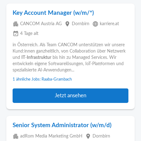
Key Account Manager (w/m/*)
apartment
place
language
CANCOM Austria AG
Dornbirn
karriere.at
event_available
4 Tage alt
in Österreich. Als Team CANCOM unterstützen wir unsere
Kund:innen ganzheitlich, von Collaboration über Netzwerk
und
IT
-
Infrastruktur
bis hin zu Managed Services. Wir
entwickeln eigene Softwarelösungen, IoT-Plattformen und
spezialisierte AI-Anwendungen...
1 ähnliche Jobs: Raaba-Grambach
Jetzt ansehen
Senior System Administrator (w/m/d)
apartment
place
adRom Media Marketing GmbH
Dornbirn