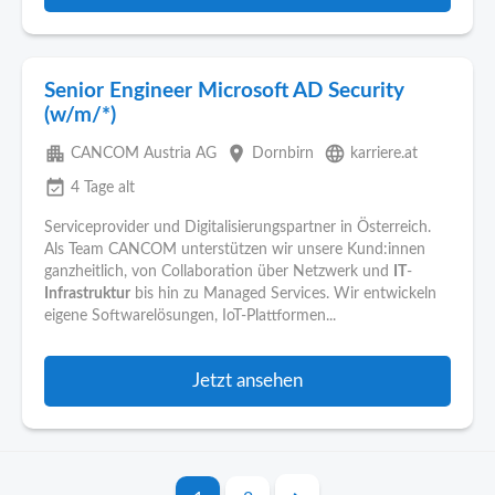
Senior Engineer Microsoft AD Security
(w/m/*)
apartment
place
language
CANCOM Austria AG
Dornbirn
karriere.at
event_available
4 Tage alt
Serviceprovider und Digitalisierungspartner in Österreich.
Als Team CANCOM unterstützen wir unsere Kund:innen
ganzheitlich, von Collaboration über Netzwerk und
IT
-
Infrastruktur
bis hin zu Managed Services. Wir entwickeln
eigene Softwarelösungen, IoT-Plattformen...
Jetzt ansehen