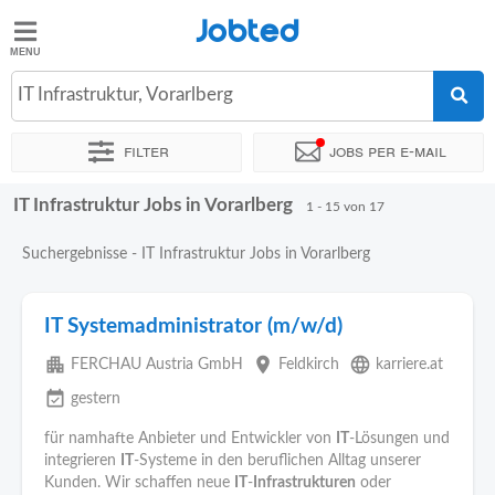
Jobted
Jobted
Jobs
IT Infrastruktur, Vorarlberg
Filter
Jobs per e-mail
Gehalt
IT Infrastruktur Jobs in Vorarlberg
Sortieren nach
Unternehmen
Personaldienstleister
Zeitin
1 - 15 von 17
Suchergebnisse - IT Infrastruktur Jobs in Vorarlberg
IT Systemadministrator (m/w/d)
apartment
place
language
FERCHAU Austria GmbH
Feldkirch
karriere.at
event_available
gestern
für namhafte Anbieter und Entwickler von
IT
-Lösungen und
integrieren
IT
-Systeme in den beruflichen Alltag unserer
Kunden. Wir schaffen neue
IT
-
Infrastrukturen
oder