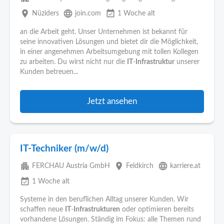
place
language
event_available
Nüziders
join.com
1 Woche alt
an die Arbeit geht. Unser Unternehmen ist bekannt für
seine innovativen Lösungen und bietet dir die Möglichkeit,
in einer angenehmen Arbeitsumgebung mit tollen Kollegen
zu arbeiten. Du wirst nicht nur die
IT
-
Infrastruktur
unserer
Kunden betreuen...
Jetzt ansehen
IT-Techniker (m/w/d)
apartment
place
language
FERCHAU Austria GmbH
Feldkirch
karriere.at
event_available
1 Woche alt
Systeme in den beruflichen Alltag unserer Kunden. Wir
schaffen neue
IT
-
Infrastrukturen
oder optimieren bereits
vorhandene Lösungen. Ständig im Fokus: alle Themen rund