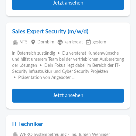
Jetzt ansehen
Sales Expert Security (m/w/d)
apartment
place
language
event_available
NTS
Dornbirn
karriere.at
gestern
in Österreich zuständig • Du verstehst Kundenwünsche
und hilfst unserem Team bei der vertrieblichen Aufbereitung
der Lösungen • Dein Fokus liegt dabei im Bereich der
IT
-
Security
Infrastruktur
und Cyber Security Projekten
• Präsentation von Angeboten...
Jetzt ansehen
IT Techniker
apartment
WERO Systembetreuung - Ing. Jürgen Wehinger