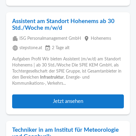
Assistent am Standort Hohenems ab 30
Std./Woche m/w/d
apartment
place
ISG Personalmanagement GmbH
Hohenems
language
event_available
stepstone.at
2 Tage alt
Aufgaben Profil Wir bieten Assistent (m/w/d) am Standort
Hohenems | ab 30 Std./Woche Die SPIE KEM GmbH, als
Tochtergesellschaft der SPIE Gruppe, ist Gesamtanbieter in
den Bereichen
Infrastruktur
, Energie- und
Kommunikations-, Verkehrs...
Jetzt ansehen
Techniker in am Institut für Meteorologie