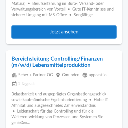
Matura) • Berufserfahrung im Büro-, Versand- oder
Verwaltungsbereich von Vorteil • Gute
IT
-Kenntnisse und
sicherer Umgang mit MS-Office • Sorgfältige...
Jetzt ansehen
Bereichsleitung Controlling/Finanzen
(m/w/d) Lebensmittelproduktion
apartment
place
language
Seher + Partner OG
Gmunden
appcast.io
event_available
2 Tage alt
Belastbarkeit und ausgeprägtes Organisationsgeschick
sowie
kaufmännische
Ergebnisorientierung • Hohe
IT
-
Affinität und ausgezeichnetes Zahlenverständnis
• Leidenschaft für das Controlling und für die
Weiterentwicklung von Prozessen und Systemen Sie
genießen...