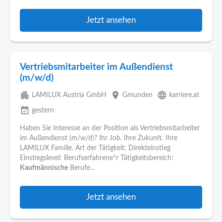
Jetzt ansehen
Vertriebsmitarbeiter im Außendienst
(m/w/d)
apartment
place
language
LAMILUX Austria GmbH
Gmunden
karriere.at
event_available
gestern
Haben Sie Interesse an der Position als Vertriebsmitarbeiter
im Außendienst (m/w/d)? Ihr Job. Ihre Zukunft. Ihre
LAMILUX Familie. Art der Tätigkeit: Direkteinstieg
Einstiegslevel: Berufserfahrene*r Tätigkeitsbereich:
Kaufmännische
Berufe...
Jetzt ansehen