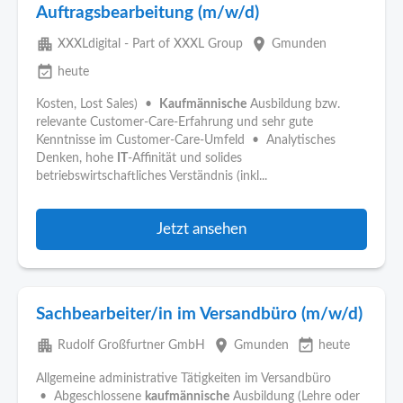
Auftragsbearbeitung (m/w/d)
apartment
place
XXXLdigital - Part of XXXL Group
Gmunden
event_available
heute
Kosten, Lost Sales) •
Kaufmännische
Ausbildung bzw.
relevante Customer-Care-Erfahrung und sehr gute
Kenntnisse im Customer-Care-Umfeld • Analytisches
Denken, hohe
IT
-Affinität und solides
betriebswirtschaftliches Verständnis (inkl...
Jetzt ansehen
Sachbearbeiter/in im Versandbüro (m/w/d)
apartment
place
event_available
Rudolf Großfurtner GmbH
Gmunden
heute
Allgemeine administrative Tätigkeiten im Versandbüro
• Abgeschlossene
kaufmännische
Ausbildung (Lehre oder