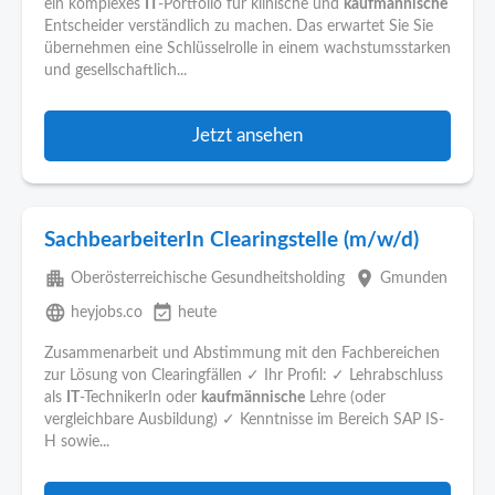
ein komplexes
IT
-Portfolio für klinische und
kaufmännische
Entscheider verständlich zu machen. Das erwartet Sie Sie
übernehmen eine Schlüsselrolle in einem wachstumsstarken
und gesellschaftlich...
Jetzt ansehen
SachbearbeiterIn Clearingstelle (m/w/d)
apartment
place
Oberösterreichische Gesundheitsholding
Gmunden
language
event_available
heyjobs.co
heute
Zusammenarbeit und Abstimmung mit den Fachbereichen
zur Lösung von Clearingfällen ✓ Ihr Profil: ✓ Lehrabschluss
als
IT
-TechnikerIn oder
kaufmännische
Lehre (oder
vergleichbare Ausbildung) ✓ Kenntnisse im Bereich SAP IS-
H sowie...