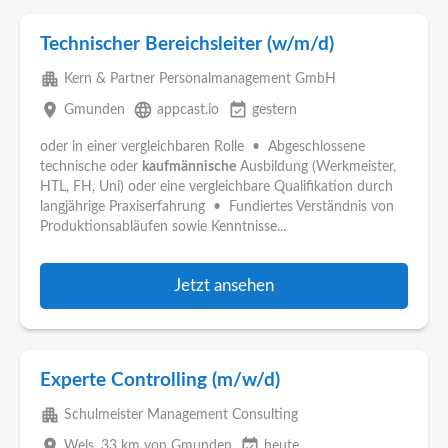
Technischer Bereichsleiter (w/m/d)
apartment
Kern & Partner Personalmanagement GmbH
place
language
event_available
Gmunden
appcast.io
gestern
oder in einer vergleichbaren Rolle • Abgeschlossene
technische oder
kaufmännische
Ausbildung (Werkmeister,
HTL, FH, Uni) oder eine vergleichbare Qualifikation durch
langjährige Praxiserfahrung • Fundiertes Verständnis von
Produktionsabläufen sowie Kenntnisse...
Jetzt ansehen
Experte Controlling (m/w/d)
apartment
Schulmeister Management Consulting
place
event_available
Wels
, 33 km von Gmunden
heute