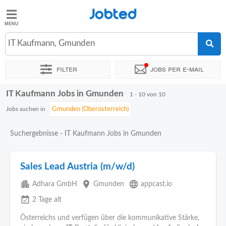
Jobted
Jobted
Jobs
IT Kaufmann, Gmunden
Filter
Jobs per e-mail
Gehalt
IT Kaufmann Jobs in Gmunden
Sortieren nach
Genauer Standort
Personaldienstleister
Ze
1 - 10 von 10
Jobs suchen in
Suchergebnisse - IT Kaufmann Jobs in Gmunden
Sales Lead Austria (m/w/d)
apartment
place
language
Adhara GmbH
Gmunden
appcast.io
event_available
2 Tage alt
Österreichs und verfügen über die kommunikative Stärke,