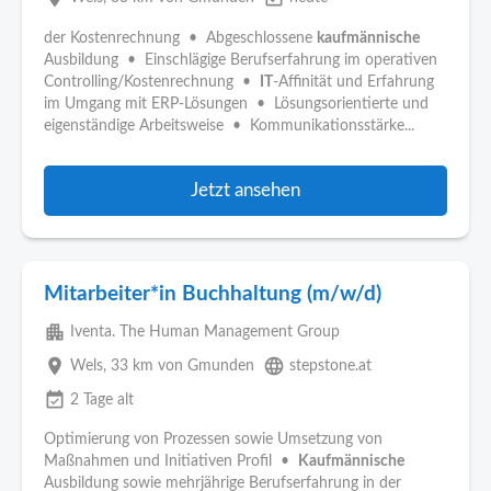
der Kostenrechnung • Abgeschlossene
kaufmännische
Ausbildung • Einschlägige Berufserfahrung im operativen
Controlling/Kostenrechnung •
IT
-Affinität und Erfahrung
im Umgang mit ERP-Lösungen • Lösungsorientierte und
eigenständige Arbeitsweise • Kommunikationsstärke...
Jetzt ansehen
Mitarbeiter*in Buchhaltung (m/w/d)
apartment
Iventa. The Human Management Group
place
language
Wels
, 33 km von Gmunden
stepstone.at
event_available
2 Tage alt
Optimierung von Prozessen sowie Umsetzung von
Maßnahmen und Initiativen Profil •
Kaufmännische
Ausbildung sowie mehrjährige Berufserfahrung in der