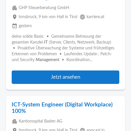
apartment
GHP Steuerberatung GmbH
place
language
Innsbruck
, 9 km von Hall in Tirol
karriere.at
event_available
gestern
deine solide Basis: • Gemeinsame Betreuung der
gesamten Kanzlei-
IT
(Server, Clients, Netzwerk, Backup)
• Proaktive Überwachung der Systeme und frühzeitiges
Erkennen von Problemen • Laufendes Update-, Patch-
und Security
Management
• Koordination...
Jetzt ansehen
ICT-System Engineer (Digital Workplace)
100%
apartment
Kantonsspital Baden AG
place
language
Innsbruck
, 9 km von Hall in Tirol
appcast.io