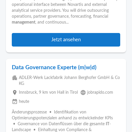
operational interface between Novartis and external
analytical service providers. You will drive outsourcing
operations, partner governance, forecasting, financial
management
, and continuous...
Jetzt ansehen
Data Governance Experte (m|w|d)
apartment
ADLER-Werk Lackfabrik Johann Berghofer GmbH & Co
KG
place
language
Innsbruck
, 9 km von Hall in Tirol
jobrapido.com
event_available
heute
Änderungsprozesse • Identifikation von
Optimierungspotenzialen anhand zu entwickelnder KPIs
• Governance von Datenflüssen über die gesamte
IT
-
Landscape • Einhaltung von Compliance &