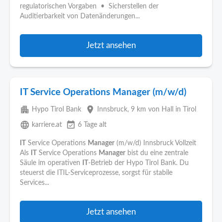
regulatorischen Vorgaben • Sicherstellen der
Auditierbarkeit von Datenänderungen...
Jetzt ansehen
IT Service Operations Manager (m/w/d)
apartment
place
Hypo Tirol Bank
Innsbruck
, 9 km von Hall in Tirol
language
event_available
karriere.at
6 Tage alt
IT
Service Operations
Manager
(m/w/d) Innsbruck Vollzeit
Als
IT
Service Operations
Manager
bist du eine zentrale
Säule im operativen
IT
-Betrieb der Hypo Tirol Bank. Du
steuerst die ITIL-Serviceprozesse, sorgst für stabile
Services...
Jetzt ansehen