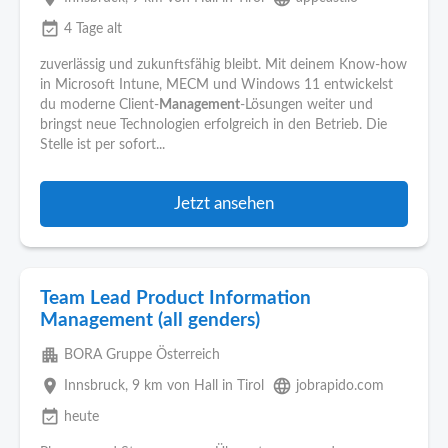
event_available
4 Tage alt
zuverlässig und zukunftsfähig bleibt. Mit deinem Know-how
in Microsoft Intune, MECM und Windows 11 entwickelst
du moderne Client-
Management
-Lösungen weiter und
bringst neue Technologien erfolgreich in den Betrieb. Die
Stelle ist per sofort...
Jetzt ansehen
Team Lead Product Information
Management (all genders)
apartment
BORA Gruppe Österreich
place
language
Innsbruck
, 9 km von Hall in Tirol
jobrapido.com
event_available
heute