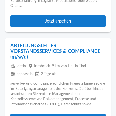
Berufserfahrung in Logistik-, Produktions- oder Supply-
Chain...
Jetzt ansehen
ABTEILUNGSLEITER
VORSTANDSSERVICES & COMPLIANCE
(m/w/d)
apartment
place
jobsin
Innsbruck
, 9 km von Hall in Tirol
language
event_available
appcast.io
2 Tage alt
gewerbe- und compliancerechtlichen Fragestellungen sowie
im Beteiligungsmanagement des Konzerns. Darüber hinaus
verantworten Sie zentrale
Management
- und
Kontrollsysteme wie Risikomanagement, Prozesse und
Informationssicherheit (
IT
/OT), Datenschutz sowie...