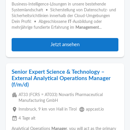
Business-Intelligence-Lösungen in unsere bestehende
Systemlandschaft • Sicherstellung von Datenschutz- und
Sicherheitsrichtlinien innerhalb der Cloud-Umgebungen
Dein Profil: • Abgeschlossene
IT
-Ausbildung oder
mehrjährige fundierte Erfahrung im
Management
...
Jetzt ansehen
Senior Expert Science & Technology –
External Analytical Operations Manager
(f/m/d)
apartment
AT33 (FCRS = AT033) Novartis Pharmaceutical
Manufacturing GmbH
place
language
Innsbruck
, 9 km von Hall in Tirol
appcast.io
event_available
4 Tage alt
Analytical Operations
Manager
, you will act as the primary