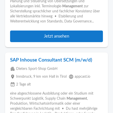
Planung und Steuerung von Übersetzungen und
Lokalisierungen inkl. Terminologie-
Management
zur
Sicherstellung sprachlicher und fachlicher Konsistenz über
alle Vertriebsmärkte hinweg • Etablierung und
Weiterentwicklung von Standards, Data Governance...
Jetzt ansehen
SAP Inhouse Consultant SCM (m/w/d)
apartment
Dieters Sport-Shop GmbH
place
language
Innsbruck
, 9 km von Hall in Tirol
appcast.io
event_available
2 Tage alt
eine abgeschlossene Ausbildung oder ein Studium mit
Schwerpunkt Logistik, Supply Chain
Management
,
Produktion, Wirtschaftsinformatik oder einer
vergleichbaren Fachrichtung mit • Du hast mehrjährige