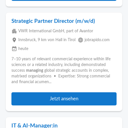
Strategic Partner Director (m/w/d)
apartment
VWR International GmbH, part of Avantor
place
language
Innsbruck
, 9 km von Hall in Tirol
jobrapido.com
event_available
heute
7–10 years of relevant commercial experience within life
sciences or a related industry, including demonstrated
success
managing
global strategic accounts in complex,
matrixed organizations • Expertise: Strong commercial
and financial acumen...
Jetzt ansehen
IT & AI-Manager:in