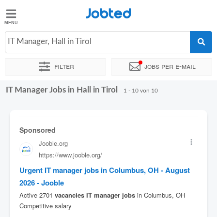
Jobted
Jobted
Jobs
IT Manager, Hall in Tirol
Filter
Jobs per e-mail
Gehalt
IT Manager Jobs in Hall in Tirol
Sortieren nach
Genauer Standort
Unternehmen
Zeitintens
1 - 10 von 10