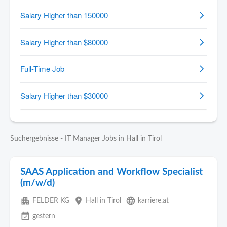
Suchergebnisse - IT Manager Jobs in Hall in Tirol
SAAS Application and Workflow Specialist
(m/w/d)
apartment
place
language
FELDER KG
Hall in Tirol
karriere.at
event_available
gestern