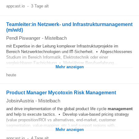
appcast.io
-
3 Tage alt
Teamleiter:in Netzwerk- und Infrastrukturmanagement
(m/w/d)
Pendl Piswanger
-
Mistelbach
mit Expertise in der Leitung komplexer Infrastrukturprojekte im
Bereich Netzwerktechnologien und
IT
-Sicherheit. • Abgeschlossenes
Studium im Bereich Informatik, Elektrotechnik oder einer
vergleichbaren Fachrichtung • Mehrjährige Berufserfahrung...
Mehr anzeigen
heute
Product Manager Mycotoxin Risk Management
JobsinAustria
-
Mistelbach
and drive implementation of the global product life cycle
management
and help to execute tactics. • Develop value‑based pricing strategy
(value proposition/ROI vs alternatives, end‑market, customer
segmentation, value‑mapping, etc.) and support regions with...
Mehr anzeigen
appcast.io
-
4 Tage alt