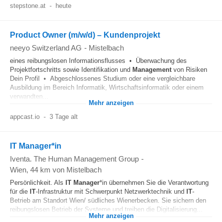
stepstone.at
-
heute
Product Owner (m/w/d) – Kundenprojekt
neeyo Switzerland AG
-
Mistelbach
eines reibungslosen Informationsflusses • Überwachung des
Projektfortschritts sowie Identifikation und
Management
von Risiken
Dein Profil • Abgeschlossenes Studium oder eine vergleichbare
Ausbildung im Bereich Informatik, Wirtschaftsinformatik oder einem
verwandten...
Mehr anzeigen
appcast.io
-
3 Tage alt
IT Manager*in
Iventa. The Human Management Group
-
Wien
, 44 km von Mistelbach
Persönlichkeit. Als
IT
Manager
*in übernehmen Sie die Verantwortung
für die
IT
-Infrastruktur mit Schwerpunkt Netzwerktechnik und
IT
-
Betrieb am Standort Wien/ südliches Wienerbecken. Sie sichern den
reibungslosen Betrieb der Systeme und treiben die Digitalisierung...
Mehr anzeigen