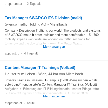
stepstone.at
-
2 Tage alt
Tax Manager SWARCO ITS Division (m/f/d)
Swarco Traffic Holding AG
-
Mistelbach
Company Description Traffic is our world. The products and systems
of SWARCO make
it
safer, quicker and more comfortable. 5. 700
mobility experts worldwide are working on traffic solutions for
tomorrow and the day after tomorrow. The Better Way...
Mehr anzeigen
appcast.io
-
4 Tage alt
Content Manager IT-Trainings (Vollzeit)
Häuser zum Leben
-
Wien
, 44 km von Mistelbach
unseres Teams in unserem
IT
-Campus (1230 Wien) suchen wir ab
sofort eine*n engagierte*n Content
Manager
IT
-Trainings (Vollzeit)
Aufgaben • Erhebung des
IT
-Bildungsbedarfs unserer Pflegekräfte
• Entwicklung des Fortbildungsangebots (z. B. hinsichtlich...
Mehr anzeigen
stepstone.at
-
heute