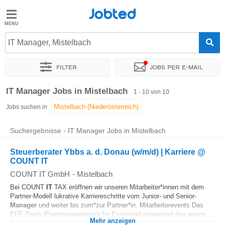
Jobted
Jobted
Jobs
IT Manager, Mistelbach
Filter
Jobs per e-mail
Gehalt
Sortieren nach
Genauer Standort
Unternehmen
Personald
IT Manager Jobs in Mistelbach
1 - 10 von 10
Jobs suchen in
Suchergebnisse - IT Manager Jobs in Mistelbach
Steuerberater Ybbs a. d. Donau (w/m/d) | Karriere @
COUNT IT
COUNT IT GmbH
-
Mistelbach
Bei COUNT
IT
TAX eröffnen wir unseren Mitarbeiter*innen mit dem
Partner-Modell lukrative Karriereschritte vom Junior- und Senior-
Manager
und weiter bis zum*zur Partner*in. Mitarbeiterevents Das
EFE-Team (Eventmanagement for Everyone) organisiert das ganze...
Mehr anzeigen