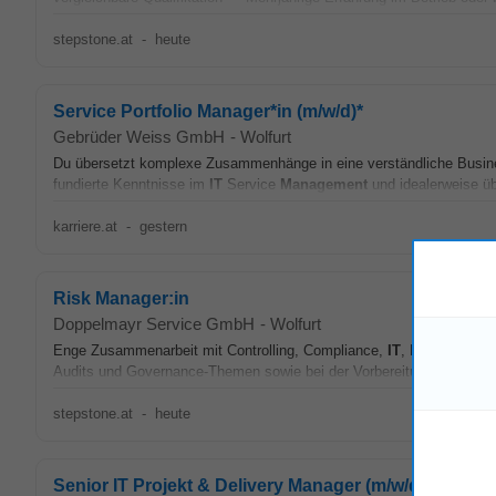
stepstone.at
-
heute
Service Portfolio Manager*in (m/w/d)*
Gebrüder Weiss GmbH
-
Wolfurt
Du übersetzt komplexe Zusammenhänge in eine verständliche Busine
fundierte Kenntnisse im
IT
Service
Management
und idealerweise übe
karriere.at
-
gestern
Risk Manager:in
Doppelmayr Service GmbH
-
Wolfurt
Enge Zusammenarbeit mit Controlling, Compliance,
IT
, Fachbereiche
Audits und Governance-Themen sowie bei der Vorbereitung von Beri
stepstone.at
-
heute
Senior IT Projekt & Delivery Manager (m/w/d) new