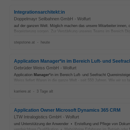
Integrationsarchitekt:in
Doppelmayr Seilbahnen GmbH
-
Wolfurt
auf der ganzen Welt. Möglich machen das unsere Mitarbeiter:innen, d
Begeisterung sorgen. Zur Verstärkung unseres Teams im Bereich Dig
stepstone.at
-
heute
Application Manager*in im Bereich Luft- und Seefrac
Gebrüder Weiss GmbH
-
Wolfurt
Application
Manager
*in im Bereich Luft- und Seefracht Quereinsteige
Weiss liefert Waren in die ganze Welt - seit 550 Jahren. Wie wir so la
karriere.at
-
3 Tage alt
Application Owner Microsoft Dynamics 365 CRM
LTW Intralogistics GmbH
-
Wolfurt
und Unterstützung der Anwender • Erstellung und Pflege von Doku
vergleichbare Qualifikation • Mehrjährige Erfahrung im Betrieb oder