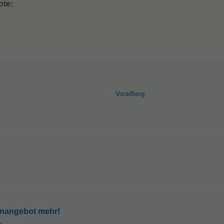
ote:
Vorarlberg
enangebot mehr!