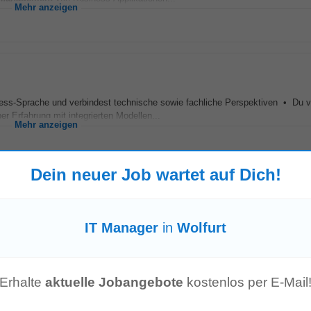
Mehr anzeigen
ss-Sprache und verbindest technische sowie fachliche Perspektiven • Du v
r Erfahrung mit integrierten Modellen...
Mehr anzeigen
Dein neuer Job wartet auf Dich!
n und den internationalen Gesellschaften • Unterstützung bei internen Kontr
IT Manager
in
Wolfurt
chten für
Management
und Gremien...
Mehr anzeigen
Erhalte
aktuelle Jobangebote
kostenlos per E-Mail