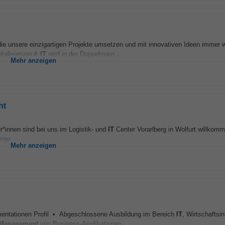
ie unsere einzigartigen Projekte umsetzen und mit innovativen Ideen immer w
italisierung &
IT
wird in der Doppelmayr...
Mehr anzeigen
ht
r*innen sind bei uns im Logistik- und
IT
Center Vorarlberg in Wolfurt willkom
nge...
Mehr anzeigen
mentationen Profil • Abgeschlossene Ausbildung im Bereich
IT
, Wirtschaftsi
Management
von Business-Applikationen...