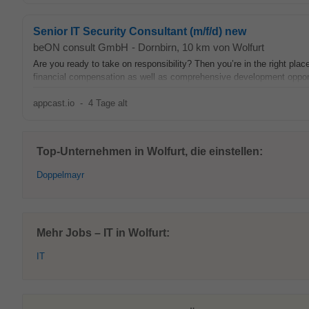
Senior IT Security Consultant (m/f/d) new
beON consult GmbH
-
Dornbirn
, 10 km von Wolfurt
Are you ready to take on responsibility? Then you’re in the right pla
financial compensation as well as comprehensive development opportu
appcast.io
-
4 Tage alt
Top-Unternehmen in Wolfurt, die einstellen:
Doppelmayr
Mehr Jobs – IT in Wolfurt:
IT