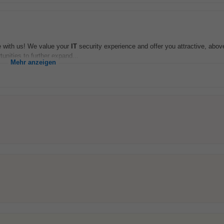
ce with us! We value your
IT
security experience and offer you attractive, abo
nities to further expand...
Mehr anzeigen