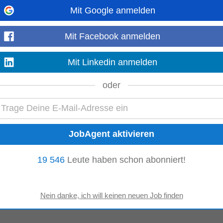
Mit Google anmelden
ahrung Ihre Aufgaben • Planung, Leitung und Umsetzung anspruchsvoller
IT
-
en und Programmen rund um ERP-Strategie und
IT
...
Mit Facebook anmelden
Mehr anzeigen
Mit Linkedin anmelden
oder
ty
Management
, Cloud-Umgebungen (Microsoft 365 / Azure) • Grundverstän
rfahrung mit Security-Tools...
Mehr anzeigen
19 546
Leute haben schon abonniert!
ger (m/w/d) für die Planung und Leitung anspruchsvoller Software-Projekte i
rojekten, das Stakeholder...
Mehr anzeigen