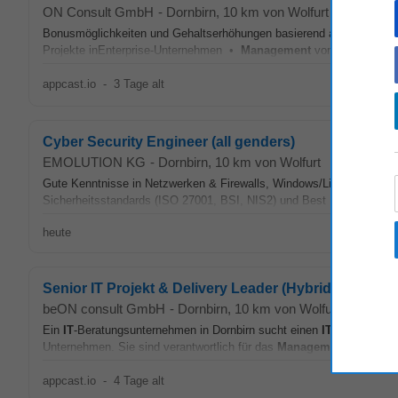
ON Consult GmbH
-
Dornbirn
, 10 km von Wolfurt
Bonusmöglichkeiten und Gehaltserhöhungen basierend auf Ihrer Erf
Projekte inEnterprise-Unternehmen •
Management
von
IT
-Projekt
appcast.io
-
3 Tage alt
Cyber Security Engineer (all genders)
EMOLUTION KG
-
Dornbirn
, 10 km von Wolfurt
Gute Kenntnisse in Netzwerken & Firewalls, Windows/Linux & Identi
Sicherheitsstandards (ISO 27001, BSI, NIS2) und Best Practices • E
heute
Senior IT Projekt & Delivery Leader (Hybrid)
beON consult GmbH
-
Dornbirn
, 10 km von Wolfurt
Ein
IT
-Beratungsunternehmen in Dornbirn sucht einen
IT
-Projektmana
Unternehmen. Sie sind verantwortlich für das
Management
von
IT
-P
appcast.io
-
4 Tage alt