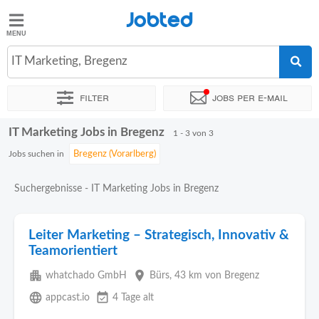
Jobted
Jobted
Jobs
IT Marketing, Bregenz
Filter
Jobs per e-mail
Gehalt
IT Marketing Jobs in Bregenz
Sortieren nach
Genauer Standort
1 - 3 von 3
Jobs suchen in
Suchergebnisse - IT Marketing Jobs in Bregenz
Leiter Marketing – Strategisch, Innovativ &
Teamorientiert
apartment
place
whatchado GmbH
Bürs
, 43 km von Bregenz
language
event_available
appcast.io
4 Tage alt