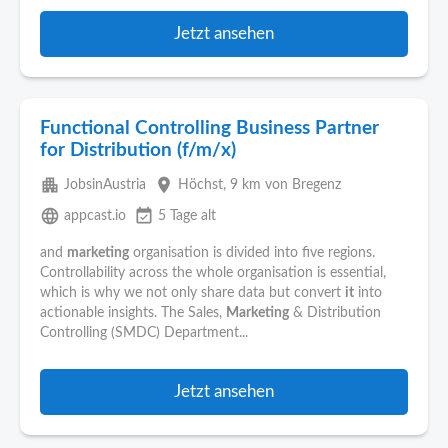
Jetzt ansehen
Functional Controlling Business Partner
for Distribution (f/m/x)
apartment
place
JobsinAustria
Höchst
, 9 km von Bregenz
language
event_available
appcast.io
5 Tage alt
and
marketing
organisation is divided into five regions.
Controllability across the whole organisation is essential,
which is why we not only share data but convert
it
into
actionable insights. The Sales,
Marketing
& Distribution
Controlling (SMDC) Department...
Jetzt ansehen