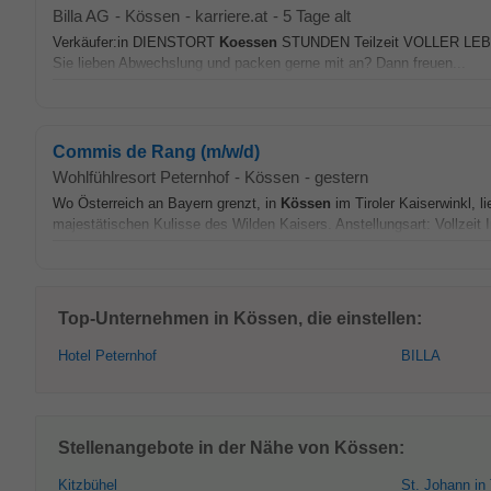
Billa AG
-
Kössen
-
karriere.at
-
5 Tage alt
Verkäufer:in DIENSTORT
Koessen
STUNDEN Teilzeit VOLLER LEBEN.
Sie lieben Abwechslung und packen gerne mit an? Dann freuen...
Commis de Rang (m/w/d)
Wohlfühlresort Peternhof
-
Kössen
-
gestern
Wo Österreich an Bayern grenzt, in
Kössen
im Tiroler Kaiserwinkl, l
majestätischen Kulisse des Wilden Kaisers. Anstellungsart: Vollzeit In
Top-Unternehmen in Kössen, die einstellen:
Hotel Peternhof
BILLA
Stellenangebote in der Nähe von Kössen:
Kitzbühel
St. Johann in 