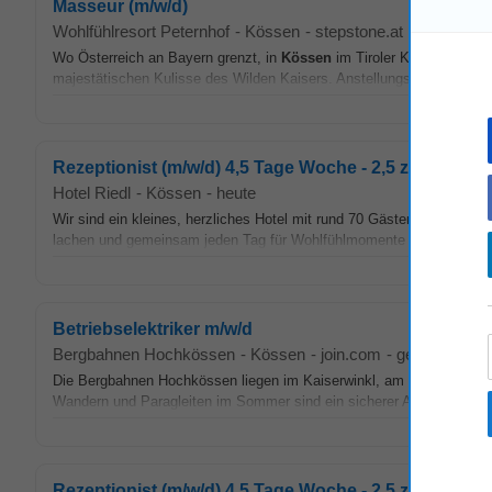
Masseur (m/w/d)
Wohlfühlresort Peternhof
-
Kössen
-
stepstone.at
-
gestern
Wo Österreich an Bayern grenzt, in
Kössen
im Tiroler Kaiserwinkl, l
majestätischen Kulisse des Wilden Kaisers. Anstellungsart: Vollzeit 
Rezeptionist (m/w/d) 4,5 Tage Woche - 2,5 zusammenh
Hotel Riedl
-
Kössen
-
heute
Wir sind ein kleines, herzliches Hotel mit rund 70 Gästen und einem
lachen und gemeinsam jeden Tag für Wohlfühlmomente sorgen. Bei uns
Betriebselektriker m/w/d
Bergbahnen Hochkössen
-
Kössen
-
join.com
-
gestern
Die Bergbahnen Hochkössen liegen im Kaiserwinkl, am bekanntesten
Wandern und Paragleiten im Sommer sind ein sicherer Arbeitsplatz u
Rezeptionist (m/w/d) 4,5 Tage Woche - 2,5 zusammenh