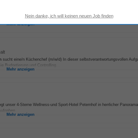
 großartigen Team von etwa 15 Menschen, die sich gegenseitig unterstützen, 
 geht's persönlich zu – wir...
Mehr anzeigen
alt
n
sucht eine/n Küchenchef (m/w/d) In dieser selbstverantwortungsvollen Aufg
e Budgetierung und Controlling...
Mehr anzeigen
iegt unser 4-Sterne Wellness-und Sport-Hotel Peternhof in herrlicher Panorama
Aufgaben...
Mehr anzeigen