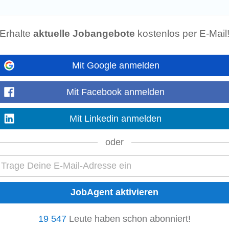
iegt unser 4-Sterne Wellness-und Sport-Hotel Peternhof in herrlicher Panorama
Erhalte
aktuelle Jobangebote
kostenlos per E-Mail
Aufgaben...
Mehr anzeigen
Mit Google anmelden
ängende Tage frei - ab 2100,- netto
Mit Facebook anmelden
 großartigen Team von etwa 15 Menschen, die sich gegenseitig unterstützen, 
 geht's persönlich zu – wir...
Mit Linkedin anmelden
Mehr anzeigen
oder
 Skiberg der Region, dem Unterberghorn. Mit Skifahren und Snowboarden im
nd abwechslungsreiche Tätigkeiten...
Mehr anzeigen
19 547
Leute haben schon abonniert!
ängende Tage frei - ab 2100,- netto