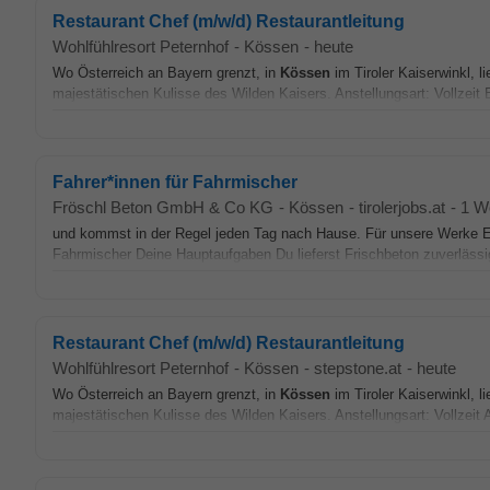
Restaurant Chef (m/w/d) Restaurantleitung
Wohlfühlresort Peternhof
-
Kössen
-
heute
Wo Österreich an Bayern grenzt, in
Kössen
im Tiroler Kaiserwinkl, l
majestätischen Kulisse des Wilden Kaisers. Anstellungsart: Vollzeit 
Fahrer*innen für Fahrmischer
Fröschl Beton GmbH & Co KG
-
Kössen
-
tirolerjobs.at
-
1 W
und kommst in der Regel jeden Tag nach Hause. Für unsere Werke 
Fahrmischer Deine Hauptaufgaben Du lieferst Frischbeton zuverlässi
Restaurant Chef (m/w/d) Restaurantleitung
Wohlfühlresort Peternhof
-
Kössen
-
stepstone.at
-
heute
Wo Österreich an Bayern grenzt, in
Kössen
im Tiroler Kaiserwinkl, l
majestätischen Kulisse des Wilden Kaisers. Anstellungsart: Vollzeit 