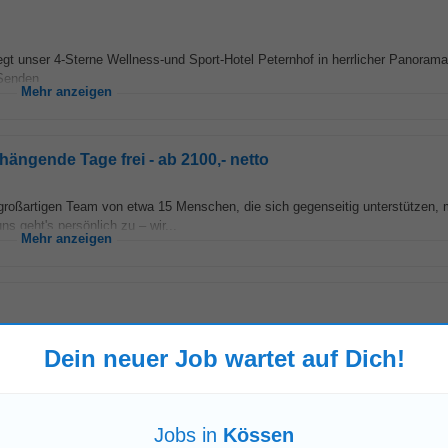
iegt unser 4-Sterne Wellness-und Sport-Hotel Peternhof in herrlicher Panorama
Senden...
Mehr anzeigen
ängende Tage frei - ab 2100,- netto
 großartigen Team von etwa 15 Menschen, die sich gegenseitig unterstützen, 
 geht's persönlich zu – wir...
Mehr anzeigen
Dein neuer Job wartet auf Dich!
iegt unser 4-Sterne Wellness-und Sport-Hotel Peternhof in herrlicher Panorama
.
Mehr anzeigen
Jobs in
Kössen