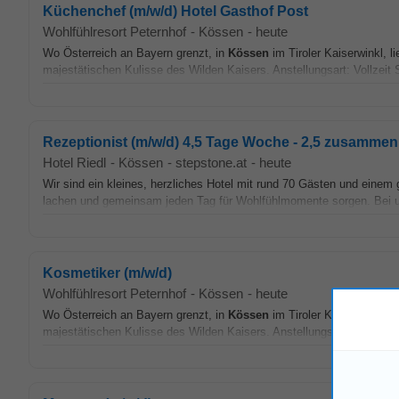
Küchenchef (m/w/d) Hotel Gasthof Post
Wohlfühlresort Peternhof
-
Kössen
-
heute
Wo Österreich an Bayern grenzt, in
Kössen
im Tiroler Kaiserwinkl, l
majestätischen Kulisse des Wilden Kaisers. Anstellungsart: Vollzeit 
Rezeptionist (m/w/d) 4,5 Tage Woche - 2,5 zusammenh
Hotel Riedl
-
Kössen
-
stepstone.at
-
heute
Wir sind ein kleines, herzliches Hotel mit rund 70 Gästen und einem
lachen und gemeinsam jeden Tag für Wohlfühlmomente sorgen. Bei uns
Kosmetiker (m/w/d)
Wohlfühlresort Peternhof
-
Kössen
-
heute
Wo Österreich an Bayern grenzt, in
Kössen
im Tiroler Kaiserwinkl, l
majestätischen Kulisse des Wilden Kaisers. Anstellungsart: Vollzeit..