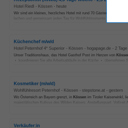
Hotel Riedl
-
Kössen
-
heute
Wir sind ein kleines, herzliches Hotel mit rund 70 Gästen und einem
lachen und gemeinsam jeden Tag für Wohlfühlmomente sorgen. Bei uns
Küchenchef m/w/d
Hotel Peternhof 4* Superior
-
Kössen
-
hogapage.de
-
2 Tage 
Unser Traditionshaus, das Hotel Gasthof Post im Herzen von
Kösse
• koordinieren Sie alle Arbeitsabläufe in der Küche • übernehmen Si
Kosmetiker (m/w/d)
Wohlfühlresort Peternhof
-
Kössen
-
stepstone.at
-
gestern
Wo Österreich an Bayern grenzt, in
Kössen
im Tiroler Kaiserwinkl, l
majestätischen Kulisse des Wilden Kaisers. Anstellungsart: Vollzeit 
Verkäufer:in