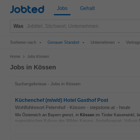
Jobted
Jobs
Gehalt
Was
Sortieren nach
Genauer Standort
Unternehmen
Vertrag
>
Home
Jobs Kössen
Jobs in Kössen
Suchergebnisse - Jobs in Kössen
Küchenchef (m/w/d) Hotel Gasthof Post
Wohlfühlresort Peternhof
-
Kössen
-
stepstone.at
-
heute
Wo Österreich an Bayern grenzt, in
Kössen
im Tiroler Kaiserwinkl, l
majestätischen Kulisse des Wilden Kaisers. Anstellungsart: Vollzeit 