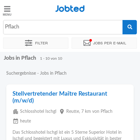
Jobted
Jobted
Jobs
Pflach
Filter
Jobs per e-mail
Gehalt
Jobs in Pflach
Sortieren nach
Genauer Standort
1 - 10 von 10
Suchergebnisse - Jobs in Pflach
Stellvertretender Maître Restaurant
(m/w/d)
apartment
place
Schlosshotel Ischgl
Reutte
, 7 km von Pflach
event_available
heute
Das Schlosshotel Ischgl ist ein 5 Sterne Superior Hotel in
Ischgl und begeistert mit Luxus und Exklusivität in bester