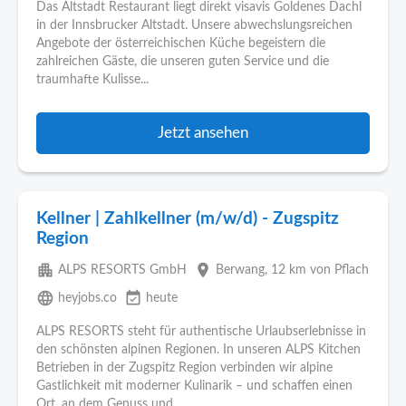
Das Altstadt Restaurant liegt direkt visavis Goldenes Dachl
in der Innsbrucker Altstadt. Unsere abwechslungsreichen
Angebote der österreichischen Küche begeistern die
zahlreichen Gäste, die unseren guten Service und die
traumhafte Kulisse...
Jetzt ansehen
Kellner | Zahlkellner (m/w/d) - Zugspitz
Region
apartment
place
ALPS RESORTS GmbH
Berwang
, 12 km von Pflach
language
event_available
heyjobs.co
heute
ALPS RESORTS steht für authentische Urlaubserlebnisse in
den schönsten alpinen Regionen. In unseren ALPS Kitchen
Betrieben in der Zugspitz Region verbinden wir alpine
Gastlichkeit mit moderner Kulinarik – und schaffen einen
Ort, an dem Genuss und...