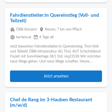
Fahrdienstleiter:in Quereinstieg (Voll- und
Teilzeit)
apartment
place
ÖBB-Konzern
Reutte
, 7 km von Pflach
language
event_available
karriere.at
4 Tage alt
Jetzt bewerben Fahrdienstleiter:in Quereinstieg, Tirol (Voll-
und Teilzeit) ÖBB-Infrastruktur AG Tirol, AUT Schichtdienst
Fixzeit mit SonnFeiertage 38,5 Std. req23528 Wir möchten
neue Wege gehen. Und neue Wege schaffen. Heute....
Jetzt ansehen
Chef de Rang im 3-Hauben Restaurant
(m/w/d)