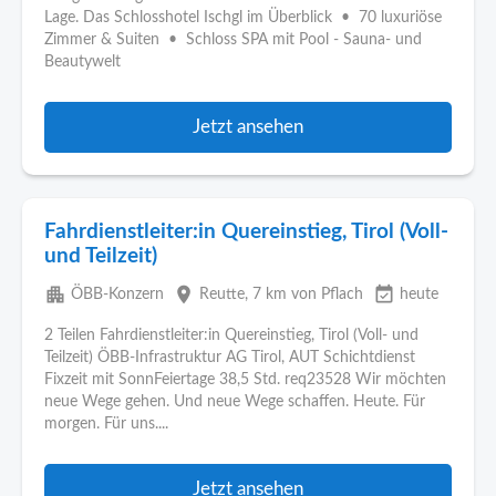
Lage. Das Schlosshotel Ischgl im Überblick • 70 luxuriöse
Zimmer & Suiten • Schloss SPA mit Pool - Sauna- und
Beautywelt
Jetzt ansehen
Fahrdienstleiter:in Quereinstieg, Tirol (Voll-
und Teilzeit)
apartment
place
event_available
ÖBB-Konzern
Reutte
, 7 km von Pflach
heute
2 Teilen Fahrdienstleiter:in Quereinstieg, Tirol (Voll- und
Teilzeit) ÖBB-Infrastruktur AG Tirol, AUT Schichtdienst
Fixzeit mit SonnFeiertage 38,5 Std. req23528 Wir möchten
neue Wege gehen. Und neue Wege schaffen. Heute. Für
morgen. Für uns....
Jetzt ansehen