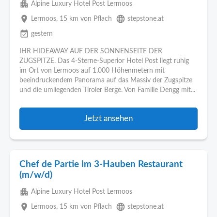
apartment
Alpine Luxury Hotel Post Lermoos
place
language
Lermoos
, 15 km von Pflach
stepstone.at
event_available
gestern
IHR HIDEAWAY AUF DER SONNENSEITE DER
ZUGSPITZE. Das 4-Sterne-Superior Hotel Post liegt ruhig
im Ort von Lermoos auf 1.000 Höhenmetern mit
beeindruckendem Panorama auf das Massiv der Zugspitze
und die umliegenden Tiroler Berge. Von Familie Dengg mit...
Jetzt ansehen
Chef de Partie im 3-Hauben Restaurant
(m/w/d)
apartment
Alpine Luxury Hotel Post Lermoos
place
language
Lermoos
, 15 km von Pflach
stepstone.at