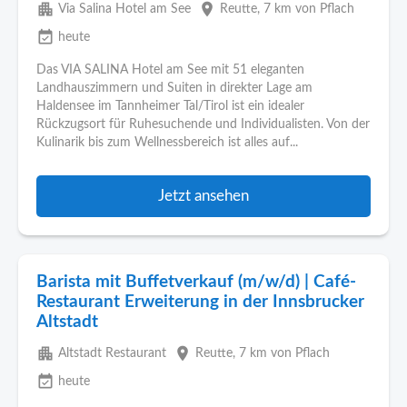
apartment
place
Via Salina Hotel am See
Reutte
, 7 km von Pflach
event_available
heute
Das VIA SALINA Hotel am See mit 51 eleganten
Landhauszimmern und Suiten in direkter Lage am
Haldensee im Tannheimer Tal/Tirol ist ein idealer
Rückzugsort für Ruhesuchende und Individualisten. Von der
Kulinarik bis zum Wellnessbereich ist alles auf...
Jetzt ansehen
Barista mit Buffetverkauf (m/w/d) | Café-
Restaurant Erweiterung in der Innsbrucker
Altstadt
apartment
place
Altstadt Restaurant
Reutte
, 7 km von Pflach
event_available
heute