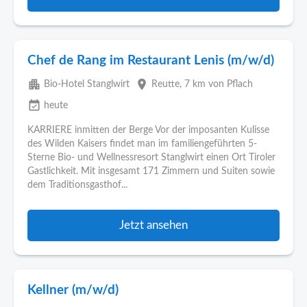
Chef de Rang im Restaurant Lenis (m/w/d)
apartment
place
Bio-Hotel Stanglwirt
Reutte
, 7 km von Pflach
event_available
heute
KARRIERE inmitten der Berge Vor der imposanten Kulisse
des Wilden Kaisers findet man im familiengeführten 5-
Sterne Bio- und Wellnessresort Stanglwirt einen Ort Tiroler
Gastlichkeit. Mit insgesamt 171 Zimmern und Suiten sowie
dem Traditionsgasthof...
Jetzt ansehen
Kellner (m/w/d)