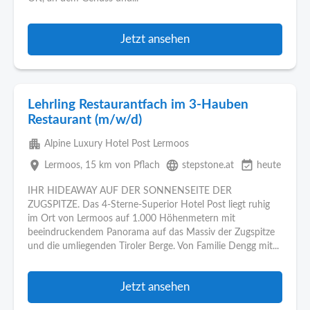
Jetzt ansehen
Lehrling Restaurantfach im 3-Hauben
Restaurant (m/w/d)
apartment
Alpine Luxury Hotel Post Lermoos
place
language
event_available
Lermoos
, 15 km von Pflach
stepstone.at
heute
IHR HIDEAWAY AUF DER SONNENSEITE DER
ZUGSPITZE. Das 4-Sterne-Superior Hotel Post liegt ruhig
im Ort von Lermoos auf 1.000 Höhenmetern mit
beeindruckendem Panorama auf das Massiv der Zugspitze
und die umliegenden Tiroler Berge. Von Familie Dengg mit...
Jetzt ansehen