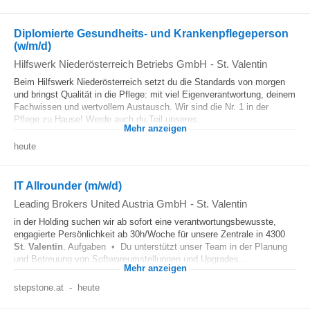
Diplomierte Gesundheits- und Krankenpflegeperson
(w/m/d)
Hilfswerk Niederösterreich Betriebs GmbH
-
St. Valentin
Beim Hilfswerk Niederösterreich setzt du die Standards von morgen
und bringst Qualität in die Pflege: mit viel Eigenverantwortung, deinem
Fachwissen und wertvollem Austausch. Wir sind die Nr. 1 in der
Pflege zu Hause! Werde auch du Teil unseres...
Mehr anzeigen
heute
IT Allrounder (m/w/d)
Leading Brokers United Austria GmbH
-
St. Valentin
in der Holding suchen wir ab sofort eine verantwortungsbewusste,
engagierte Persönlichkeit ab 30h/Woche für unsere Zentrale in 4300
St
.
Valentin
. Aufgaben • Du unterstützt unser Team in der Planung
und Betreuung von Softwareumstellungen und Upgrades...
Mehr anzeigen
stepstone.at
-
heute