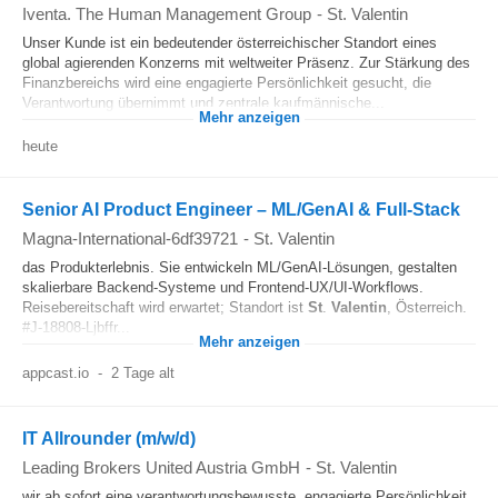
Iventa. The Human Management Group
-
St. Valentin
Unser Kunde ist ein bedeutender österreichischer Standort eines
global agierenden Konzerns mit weltweiter Präsenz. Zur Stärkung des
Finanzbereichs wird eine engagierte Persönlichkeit gesucht, die
Verantwortung übernimmt und zentrale kaufmännische...
Mehr anzeigen
heute
Senior AI Product Engineer – ML/GenAI & Full-Stack
Magna-International-6df39721
-
St. Valentin
das Produkterlebnis. Sie entwickeln ML/GenAI-Lösungen, gestalten
skalierbare Backend-Systeme und Frontend-UX/UI-Workflows.
Reisebereitschaft wird erwartet; Standort ist
St
.
Valentin
, Österreich.
#J-18808-Ljbffr...
Mehr anzeigen
appcast.io
-
2 Tage alt
IT Allrounder (m/w/d)
Leading Brokers United Austria GmbH
-
St. Valentin
wir ab sofort eine verantwortungsbewusste, engagierte Persönlichkeit