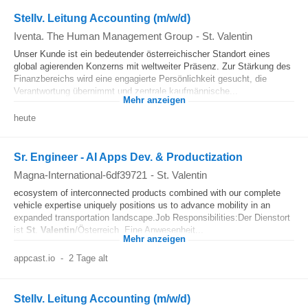
Stellv. Leitung Accounting (m/w/d)
Iventa. The Human Management Group
-
St. Valentin
Unser Kunde ist ein bedeutender österreichischer Standort eines
global agierenden Konzerns mit weltweiter Präsenz. Zur Stärkung des
Finanzbereichs wird eine engagierte Persönlichkeit gesucht, die
Verantwortung übernimmt und zentrale kaufmännische...
Mehr anzeigen
heute
Sr. Engineer - AI Apps Dev. & Productization
Magna-International-6df39721
-
St. Valentin
ecosystem of interconnected products combined with our complete
vehicle expertise uniquely positions us to advance mobility in an
expanded transportation landscape.Job Responsibilities:Der Dienstort
ist
St
.
Valentin
/Österreich. Eine Anwesenheit...
Mehr anzeigen
appcast.io
-
2 Tage alt
Stellv. Leitung Accounting (m/w/d)