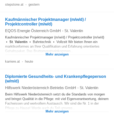
stepstone.at
-
gestern
Kaufmännischer Projektmanager (m/w/d) /
Projektcontroller (m/w/d)
EQOS Energie Österreich GmbH
-
St. Valentin
Kaufmännischer Projektmanager (m/w/d) / Projektcontroller (m/w/d)
•
St
.
Valentin
• Bahntechnik • Vollzeit Wir bieten Ihnen ein
marktkonformes an Ihrer Qualifikation und Erfahrung orientiertes
Gehaltspaket. Das Bruttomonatseinkommen...
Mehr anzeigen
karriere.at
-
heute
Diplomierte Gesundheits- und Krankenpflegeperson
(w/m/d)
Hilfswerk Niederösterreich Betriebs GmbH
-
St. Valentin
Beim Hilfswerk Niederösterreich setzt du die Standards von morgen
und bringst Qualität in die Pflege: mit viel Eigenverantwortung, deinem
Fachwissen und wertvollem Austausch. Wir sind die Nr. 1 in der
Pflege zu Hause! Werde auch du Teil unseres...
Mehr anzeigen