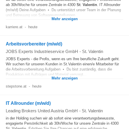
ab 30h/Woche für unsere Zentrale in 4300
St
.
Valentin
. IT Allrounder
(m/w/d) Deine Aufgaben • Du unterstützt unser Team in der Planung
und Betreuung von Softwareumstellungen...
Mehr anzeigen
karriere.at
-
heute
Arbeitsvorbereiter (m/w/d)
JOBS Experts Industrieservice GmbH
-
St. Valentin
JOBS Experts - die Profis, wenn es um Ihre berufliche Zukunft geht.
Wir suchen für unseren Kunden in St.Valentin einen/e Mitarbeiter für
die Arbeitsvorbereitung Aufgaben • Du bist zuständig, dass die
Produktion mit Aufträgen und Material versorgt...
Mehr anzeigen
stepstone.at
-
heute
IT Allrounder (m/w/d)
Leading Brokers United Austria GmbH
-
St. Valentin
in der Holding suchen wir ab sofort eine verantwortungsbewusste,
engagierte Persönlichkeit ab 30h/Woche für unsere Zentrale in 4300
St
.
Valentin
. Erhöhen Sie Ihre Chancen auf eine erfolgreiche