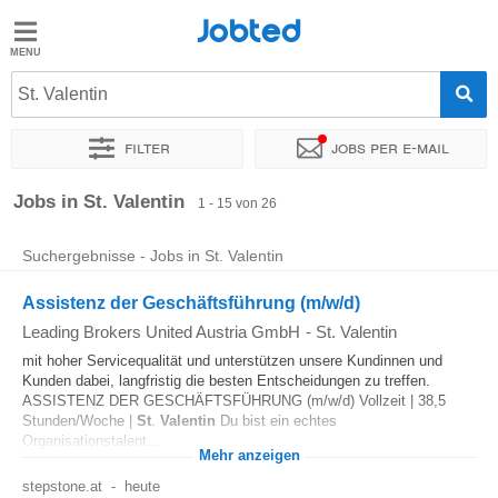
Jobted
Jobted
Jobs
St. Valentin
Filter
Jobs per e-mail
Gehalt
Sortieren nach
Genauer Standort
Unternehmen
Personald
Jobs in St. Valentin
1 - 15 von 26
Suchergebnisse - Jobs in St. Valentin
Assistenz der Geschäftsführung (m/w/d)
Leading Brokers United Austria GmbH
-
St. Valentin
mit hoher Servicequalität und unterstützen unsere Kundinnen und
Kunden dabei, langfristig die besten Entscheidungen zu treffen.
ASSISTENZ DER GESCHÄFTSFÜHRUNG (m/w/d) Vollzeit | 38,5
Stunden/Woche |
St
.
Valentin
Du bist ein echtes
Organisationstalent...
Mehr anzeigen
stepstone.at
-
heute