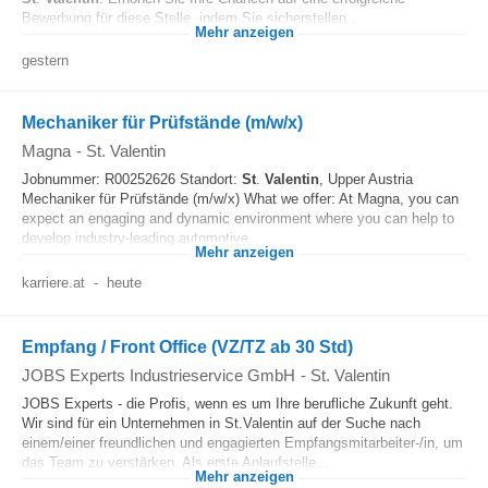
Bewerbung für diese Stelle, indem Sie sicherstellen...
Mehr anzeigen
gestern
Mechaniker für Prüfstände (m/w/x)
Magna
-
St. Valentin
Jobnummer: R00252626 Standort:
St
.
Valentin
, Upper Austria
Mechaniker für Prüfstände (m/w/x) What we offer: At Magna, you can
expect an engaging and dynamic environment where you can help to
develop industry-leading automotive...
Mehr anzeigen
karriere.at
-
heute
Empfang / Front Office (VZ/TZ ab 30 Std)
JOBS Experts Industrieservice GmbH
-
St. Valentin
JOBS Experts - die Profis, wenn es um Ihre berufliche Zukunft geht.
Wir sind für ein Unternehmen in St.Valentin auf der Suche nach
einem/einer freundlichen und engagierten Empfangsmitarbeiter-/in, um
das Team zu verstärken. Als erste Anlaufstelle...
Mehr anzeigen