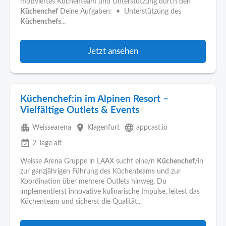
motiviertes Küchenteam und Unterstützung durch den
Küchenchef
Deine Aufgaben: • Unterstützung des
Küchenchefs
...
Jetzt ansehen
Küchenchef:in im Alpinen Resort –
Vielfältige Outlets & Events
apartment
place
language
Weissearena
Klagenfurt
appcast.io
event_available
2 Tage alt
Weisse Arena Gruppe in LAAX sucht eine/n
Küchenchef
/in
zur ganzjährigen Führung des Küchenteams und zur
Koordination über mehrere Outlets hinweg. Du
implementierst innovative kulinarische Impulse, leitest das
Küchenteam und sicherst die Qualität...