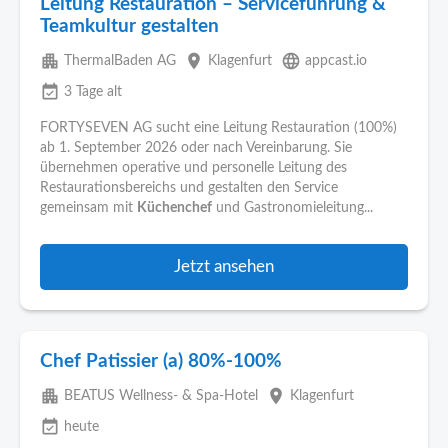
Leitung Restauration – Serviceführung &
Teamkultur gestalten
apartment
place
language
ThermalBaden AG
Klagenfurt
appcast.io
event_available
3 Tage alt
FORTYSEVEN AG sucht eine Leitung Restauration (100%)
ab 1. September 2026 oder nach Vereinbarung. Sie
übernehmen operative und personelle Leitung des
Restaurationsbereichs und gestalten den Service
gemeinsam mit
Küchenchef
und Gastronomieleitung...
Jetzt ansehen
Chef Patissier (a) 80%-100%
apartment
place
BEATUS Wellness- & Spa-Hotel
Klagenfurt
event_available
heute