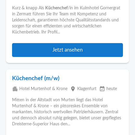
Kurz & knapp Als
Küchenchef
/in im Kulmhotel Gornergrat
in Zermatt führen Sie Ihr Team mit Kompetenz und
Leidenschaft, garantieren höchste Qualitätsstandards und
sorgen für einen effizienten und wirtschaftlichen
Küchenbetrieb. Ihr Profil...
Jetzt ansehen
Küchenchef (m/w)
apartment
place
event_available
Hotel Murtenhof & Krone
Klagenfurt
heute
Mitten in der Altstadt von Murten liegt das Hotel
Murtenhof & Krone – ein pittoreskes Ensemble von
markanten, historisch wertvollen Patrizierhäusern. Zentral
und dennoch absolut ruhig gelegen, bietet unser gepflegtes
Dreisterne-Superior Haus den...