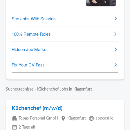
Suchergebnisse - Küchenchef Jobs in Klagenfurt
Küchenchef (m/w/d)
apartment
place
language
Topas Personal GmbH
Klagenfurt
appcast.io
event_available
2 Tage alt