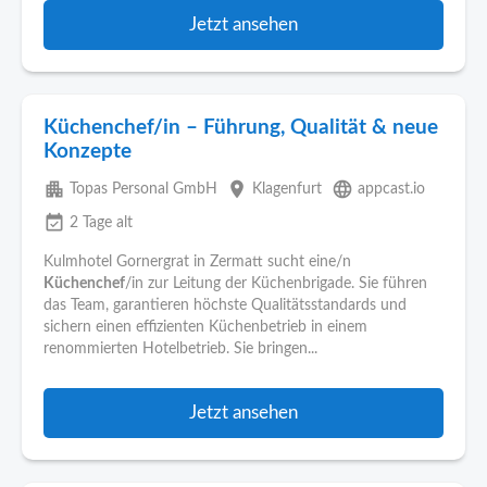
Jetzt ansehen
Küchenchef/in – Führung, Qualität & neue
Konzepte
apartment
place
language
Topas Personal GmbH
Klagenfurt
appcast.io
event_available
2 Tage alt
Kulmhotel Gornergrat in Zermatt sucht eine/n
Küchenchef
/in zur Leitung der Küchenbrigade. Sie führen
das Team, garantieren höchste Qualitätsstandards und
sichern einen effizienten Küchenbetrieb in einem
renommierten Hotelbetrieb. Sie bringen...
Jetzt ansehen