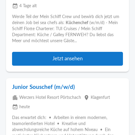
event_available
4 Tage alt
Werde Teil der Mein Schiff Crew und bewirb dich jetzt um
deinen Job bei sea chefs als:
Küchenchef
(w/m/d) - Mein
Schiff Flotte Charterer: TUI Cruises / Mein Schiff
Department: Küche / Galley FERNWEH? Du liebst das
Meer und möchtest unsere Gäste...
Jetzt ansehen
Junior Souschef (m/w/d)
apartment
place
Werzers Hotel Resort Pörtschach
Klagenfurt
event_available
heute
Das erwartet dich: • Arbeiten in einem modernen,
teamorientierten Hotel • Kreative und
abwechslungsreiche Küche auf hohem Niveau • Ein