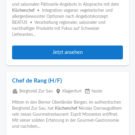
und saisonalen Pâtisserie-Angebots in Absprache mit dem
Küchenchef
• Integration veganer, vegetarischer und
allergenbewusster Optionen nach Angebotskonzept
BEATUS • Verarbeitung regionaler, saisonaler und
nachhaltiger Produkte mit Fokus auf Schweizer
Lieferanten...
Jetzt ansehen
Chef de Rang (H/F)
apartment
place
event_available
Berghotel Zur Sau
Klagenfurt
heute
Mitten in den Berner Oberländer Bergen, im authentischen
Berghotel Zur Sau, hat
Küchenchef
Nicolas Darnauguilhem
sein neues Gourmetrestaurant: Esprit Mossettes eröffnet.
Mit seiner soliden Erfahrung in der Gourmet-Gastronomie
und nachdem...