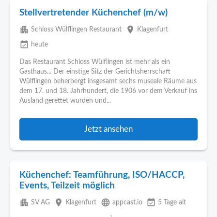
Stellvertretender Küchenchef (m/w)
apartment
place
Schloss Wülflingen Restaurant
Klagenfurt
event_available
heute
Das Restaurant Schloss Wülflingen ist mehr als ein
Gasthaus... Der einstige Sitz der Gerichtsherrschaft
Wülflingen beherbergt insgesamt sechs museale Räume aus
dem 17. und 18. Jahrhundert, die 1906 vor dem Verkauf ins
Ausland gerettet wurden und...
Jetzt ansehen
Küchenchef: Teamführung, ISO/HACCP,
Events, Teilzeit möglich
apartment
place
language
event_available
SV AG
Klagenfurt
appcast.io
5 Tage alt