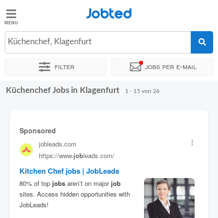
Jobted
Jobted
Jobs
Küchenchef, Klagenfurt
Filter
Jobs per e-mail
Gehalt
Küchenchef Jobs in Klagenfurt
Sortieren nach
Genauer Standort
Unternehmen
Personald
1 - 15 von 26