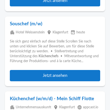
Jetzt ansehen
Souschef (m/w)
apartment
place
event_available
Hotel Weissenstein
Klagenfurt
heute
Sie sich ganz einfach auf diese Stelle Scrollen Sie nach
unten und klicken Sie auf Bewerben, um für diese Stelle
berücksichtigt zu werden. • Stellvertretung und
Unterstützung des
Küchenchefs
• Mitverantwortung und
Führung der Produktions- und à la carte Küche...
Jetzt ansehen
Küchenchef (w/m/d) - Mein Schiff Flotte
apartment
place
language
Unternehmensauskunft
Klagenfurt
appcast.io