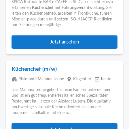
SPIGA Ristorante BAR e CAFFÈ in St. Gallen sucht eine/n
erfahrenen
Küchenchef
mit Führungsverantwortung. Sie
leiten den Küchenbetrieb, arbeiten in Frontküche, führen
Mise-en-place durch und setzen ISO-/HACCP-Richtlinien
um. Sie bringen mehrjährige...
Jetzt ansehen
Küchenchef (m/w)
apartment
place
event_available
Ristorante Mamma Leone
Klagenfurt
heute
Das Mamma Leone gehört zu eine Familienunternehmer
und ist ein gut frequentiertes italienisches Spezialitäten
Restaurant im Herzen der Altstadt Luzern. Die qualitativ
hochwertige saisonale Küche orientiert sich an der
modernen Tafelkultur mit einem...