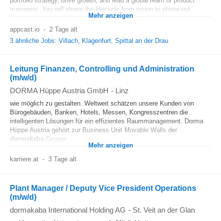
portfolio strategy, drive growth, and lead a global team of product
managers. You will shape the lifecycle from vision to phase-out...
Mehr anzeigen
appcast.io
-
2 Tage alt
3 ähnliche Jobs: Villach, Klagenfurt, Spittal an der Drau
Leitung Finanzen, Controlling und Administration
(m/w/d)
DORMA Hüppe Austria GmbH
-
Linz
wie möglich zu gestalten. Weltweit schätzen unsere Kunden von
Bürogebäuden, Banken, Hotels, Messen, Kongresszentren die
intelligenten Lösungen für ein effizientes Raummanagement. Dorma
Hüppe Austria gehört zur Business Unit Movable Walls der
dormakaba
Gruppe...
Mehr anzeigen
karriere.at
-
3 Tage alt
Plant Manager / Deputy Vice President Operations
(m/w/d)
dormakaba International Holding AG
-
St. Veit an der Glan