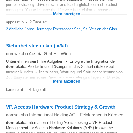
portfolio strategy, drive growth, and lead a global team of product
managers. You will shape the lifecycle from vision to phase-out...
Mehr anzeigen
appcast.io
-
2 Tage alt
2 ähnliche Jobs: Hermagor-Pressegger See, St. Veit an der Glan
Sicherheitstechniker (m/f/d)
dormakaba Austria GmbH
-
Wien
Unternehmen sein! Ihre Aufgaben • Erfolgreiche Integration der
dormakaba
Produkte und Lösungen in das Sicherheitskonzept
unserer Kunden • Installation, Wartung und Störungsbehebung von
Zutrittssystemen sowie Personenvereinzelungsanlagen • Direkte...
Mehr anzeigen
karriere.at
-
4 Tage alt
VP, Access Hardware Product Strategy & Growth
dormakaba International Holding AG
-
Feldkirchen in Kärnten
dormakaba
International Holding AG is seeking a VP Product
Management for Access Hardware Solutions (AHS) to own the