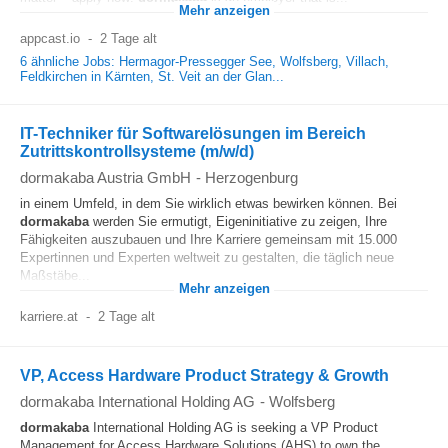
Mehr anzeigen
appcast.io
-
2 Tage alt
6 ähnliche Jobs: Hermagor-Pressegger See, Wolfsberg, Villach,
Feldkirchen in Kärnten, St. Veit an der Glan...
IT-Techniker für Softwarelösungen im Bereich
Zutrittskontrollsysteme (m/w/d)
dormakaba Austria GmbH
-
Herzogenburg
in einem Umfeld, in dem Sie wirklich etwas bewirken können. Bei
dormakaba
werden Sie ermutigt, Eigeninitiative zu zeigen, Ihre
Fähigkeiten auszubauen und Ihre Karriere gemeinsam mit 15.000
Expertinnen und Experten weltweit zu gestalten, die täglich neue
Maßstäbe...
Mehr anzeigen
karriere.at
-
2 Tage alt
VP, Access Hardware Product Strategy & Growth
dormakaba International Holding AG
-
Wolfsberg
dormakaba
International Holding AG is seeking a VP Product
Management for Access Hardware Solutions (AHS) to own the