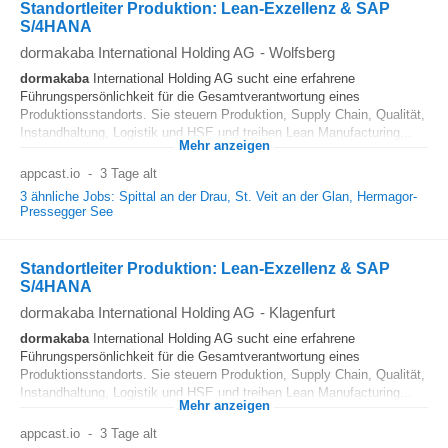
Standortleiter Produktion: Lean-Exzellenz & SAP
S/4HANA
dormakaba International Holding AG
-
Wolfsberg
dormakaba
International Holding AG sucht eine erfahrene
Führungspersönlichkeit für die Gesamtverantwortung eines
Produktionsstandorts. Sie steuern Produktion, Supply Chain, Qualität,
Instandhaltung, Logistik und HSE und treiben Lean Manufacturing...
Mehr anzeigen
appcast.io
-
3 Tage alt
3 ähnliche Jobs: Spittal an der Drau, St. Veit an der Glan, Hermagor-
Pressegger See
Standortleiter Produktion: Lean-Exzellenz & SAP
S/4HANA
dormakaba International Holding AG
-
Klagenfurt
dormakaba
International Holding AG sucht eine erfahrene
Führungspersönlichkeit für die Gesamtverantwortung eines
Produktionsstandorts. Sie steuern Produktion, Supply Chain, Qualität,
Instandhaltung, Logistik und HSE und treiben Lean Manufacturing...
Mehr anzeigen
appcast.io
-
3 Tage alt