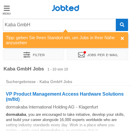
Jobted
Jobted
Jobs
Kaba GmbH
Tipp: geben Sie Ihren Standort ein, um Jobs in Ihrer Nähe
Gehalt
anzusehen
Filter
Jobs per e-mail
Sortieren nach
Unternehmen
Zeitintensität
Kaba GmbH Jobs
1 - 10 von 10
Suchergebnisse - Kaba GmbH Jobs
VP Product Management Access Hardware Solutions
(m/f/d)
dormakaba International Holding AG
-
Klagenfurt
dormakaba
, you are encouraged to take initiative, develop your skills,
and build your career alongside 16,000 experts worldwide who are
setting industry standards every day. Work in a place where you
matter – apply now!
dormakaba
is an employer that is...