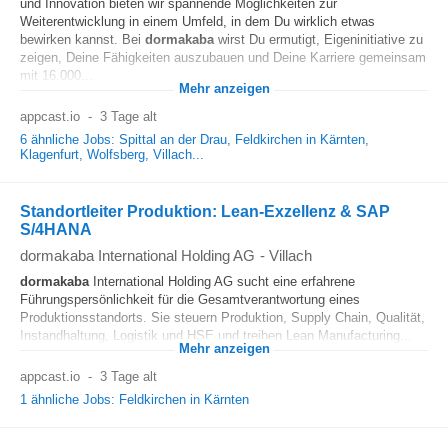
und Innovation bieten wir spannende Möglichkeiten zur
Weiterentwicklung in einem Umfeld, in dem Du wirklich etwas
bewirken kannst. Bei
dormakaba
wirst Du ermutigt, Eigeninitiative zu
zeigen, Deine Fähigkeiten auszubauen und Deine Karriere gemeinsam
mit 16.000...
Mehr anzeigen
appcast.io
-
3 Tage alt
6 ähnliche Jobs: Spittal an der Drau, Feldkirchen in Kärnten,
Klagenfurt, Wolfsberg, Villach...
Standortleiter Produktion: Lean-Exzellenz & SAP
S/4HANA
dormakaba International Holding AG
-
Villach
dormakaba
International Holding AG sucht eine erfahrene
Führungspersönlichkeit für die Gesamtverantwortung eines
Produktionsstandorts. Sie steuern Produktion, Supply Chain, Qualität,
Instandhaltung, Logistik und HSE und treiben Lean Manufacturing...
Mehr anzeigen
appcast.io
-
3 Tage alt
1 ähnliche Jobs: Feldkirchen in Kärnten