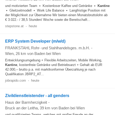
und motivierten Team • Kostenloser Kaffee und Getränke •
Kantine
• Gleitzeitmodell • Work Life Balance • Langfristige Position mit
der Möglichkeit zur Übernahme Wir bieten einen Monatsbruttolohn ab
€ 3.022.- / 38,5 Stunden/ Woche sowie die Bereitschaft...
stepstone.at
-
heute
ERP System Developer (m/w/d)
FRANKSTAHL Rohr- und Stahlhandelsges. m.b.H.
-
Wien
, 26 km von Baden bei Wien
Entwicklungsumgebung + Flexible Arbeitszeiten, Mobile Working,
Kantine
, kostenfreie Getränke und Betriebsarzt + Gehalt ab EUR
42.000,– brutto p.a. mit marktkonformer Überzahlung je nach
Qualifikation JBRP2_AT...
jobrapido.com
-
heute
Zivildienstleistender - all genders
Haus der Barmherzigkeit
-
Bruck an der Leitha
, 39 km von Baden bei Wien
und qualifizierten Teams, welches mit großer Freude an der