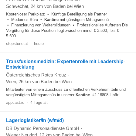
Schwechat
, 24 km von Baden bei Wien
Kostenloser Parkplatz • Künftige Beteiligung als Partner
• Modernes Büro •
Kantine
mit günstigem Mittagsmenü
• Finanzierung von Weiterbildungen • Professionelles Auftreten Die
Vergütung für diese Position liegt zwischen mind. € 3.500,- bis €
5.500...
stepstone.at
-
heute
Transfusionsmedizin: Expertenrolle mit Leadership-
Entwicklung
Österreichisches Rotes Kreuz
-
Wien
, 26 km von Baden bei Wien
Mitarbeiter von einem Zuschuss zu öffentlichen Verkehrsmitteln und
vergünstigten Mittagsmenüs in unserer
Kantine
. #J-18808-Ljbffr...
appcast.io
-
4 Tage alt
Lagerlogistiker/in (w/m/d)
DB Dynamic Personaldienste GmbH
-
Wiener Neudorf
, 12 km von Baden bei Wien