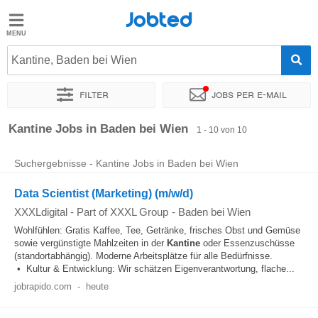
Jobted
Jobted
Jobs
Kantine, Baden bei Wien
Filter
Jobs per e-mail
Gehalt
Sortieren nach
Genauer Standort
Kantine Jobs in Baden bei Wien
1 - 10 von 10
Suchergebnisse - Kantine Jobs in Baden bei Wien
Data Scientist (Marketing) (m/w/d)
XXXLdigital - Part of XXXL Group
-
Baden bei Wien
Wohlfühlen: Gratis Kaffee, Tee, Getränke, frisches Obst und Gemüse
sowie vergünstigte Mahlzeiten in der
Kantine
oder Essenzuschüsse
(standortabhängig). Moderne Arbeitsplätze für alle Bedürfnisse.
• Kultur & Entwicklung: Wir schätzen Eigenverantwortung, flache...
jobrapido.com
-
heute