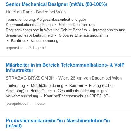
Senior Mechanical Designer (m/f/d), (80-100%)
Hotel du Parc
-
Baden bei Wien
Teamorientierung, Aufgeschlossenheit und gute
Kommunikationsfähigkeiten • Sichere Deutsch‑ und
Englischkenntnisse in Wort und Schrift Benefits • Internationales und
dynamisches Arbeitsumfeld • Globales Elternzeitprogramm
•
Kantine
• Kinderbetreuung...
appcast.io
-
2 Tage alt
Mitarbeiter:in im Bereich Telekommunikations- & VoIP
Infrastruktur
STRABAG BRVZ GMBH
-
Wien
, 26 km von Baden bei Wien
Tarifvertrag • Mobilitätsförderung •
Kantine
• Freitag (halber
Arbeitstag) • Home Office • Gesundheitsförderung • gute
Verkehrsanbindung •
Kantine
/Essenszuschuss JBRP2_AT...
jobrapido.com
-
heute
Produktionsmitarbeiter*in / Maschinenführer*in
(m/w/d)