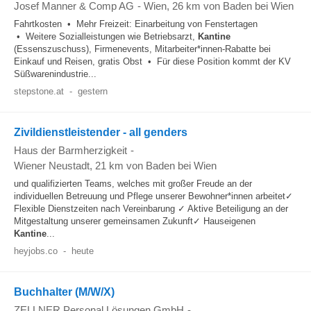
Josef Manner & Comp AG
-
Wien
, 26 km von Baden bei Wien
Fahrtkosten • Mehr Freizeit: Einarbeitung von Fenstertagen
• Weitere Sozialleistungen wie Betriebsarzt,
Kantine
(Essenszuschuss), Firmenevents, Mitarbeiter*innen-Rabatte bei
Einkauf und Reisen, gratis Obst • Für diese Position kommt der KV
Süßwarenindustrie...
stepstone.at
-
gestern
Zivildienstleistender - all genders
Haus der Barmherzigkeit
-
Wiener Neustadt
, 21 km von Baden bei Wien
und qualifizierten Teams, welches mit großer Freude an der
individuellen Betreuung und Pflege unserer Bewohner*innen arbeitet✓
Flexible Dienstzeiten nach Vereinbarung ✓ Aktive Beteiligung an der
Mitgestaltung unserer gemeinsamen Zukunft✓ Hauseigenen
Kantine
...
heyjobs.co
-
heute
Buchhalter (M/W/X)
ZELLNER Personal Lösungen GmbH
-