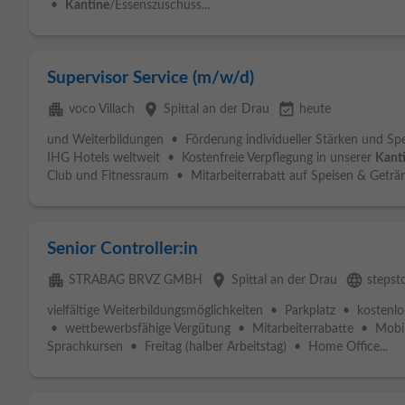
•
Kantine
/Essenszuschuss...
Supervisor Service (m/w/d)
apartment
place
event_available
voco Villach
Spittal an der Drau
heute
und Weiterbildungen • Förderung individueller Stärken und Spez
IHG Hotels weltweit • Kostenfreie Verpflegung in unserer
Kant
Club und Fitnessraum • Mitarbeiterrabatt auf Speisen & Geträn
Senior Controller:in
apartment
place
language
STRABAG BRVZ GMBH
Spittal an der Drau
stepst
vielfältige Weiterbildungsmöglichkeiten • Parkplatz • kosten
• wettbewerbsfähige Vergütung • Mitarbeiterrabatte • Mobi
Sprachkursen • Freitag (halber Arbeitstag) • Home Office...