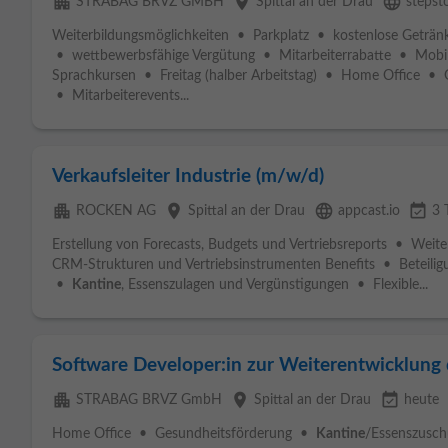
apartment
place
language
STRABAG BRVZ GMBH
Spittal an der Drau
stepst
Weiterbildungsmöglichkeiten • Parkplatz • kostenlose Geträ
• wettbewerbsfähige Vergütung • Mitarbeiterrabatte • Mobi
Sprachkursen • Freitag (halber Arbeitstag) • Home Office • 
• Mitarbeiterevents...
Verkaufsleiter Industrie (m/w/d)
apartment
place
language
event_available
ROCKEN AG
Spittal an der Drau
appcast.io
3 
Erstellung von Forecasts, Budgets und Vertriebsreports • Weit
CRM-Strukturen und Vertriebsinstrumenten Benefits • Beteili
•
Kantine
, Essenszulagen und Vergünstigungen • Flexible...
Software Developer:in zur Weiterentwicklung
apartment
place
event_available
STRABAG BRVZ GmbH
Spittal an der Drau
heute
Home Office • Gesundheitsförderung •
Kantine
/Essenszusch