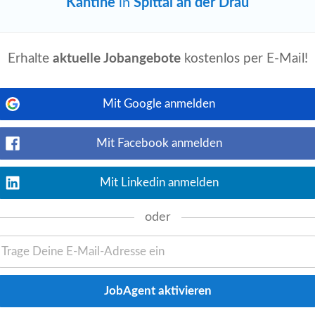
Kantine
in
Spittal an der Drau
Erhalte
aktuelle Jobangebote
kostenlos per E-Mail!
Jetzt ansehen
lose Getränke • Sportangebote
Mit Google anmelden
litätsförderung •
Kantine
• Angebot an
Mit Facebook anmelden
 & VoIP Infrastruktur
Mit Linkedin anmelden
Tage alt
oder
Jetzt ansehen
erbildungsmöglichkeiten
vertrag • Mobilitätsförderung •
Kantine
derung...
inancial Accountant /