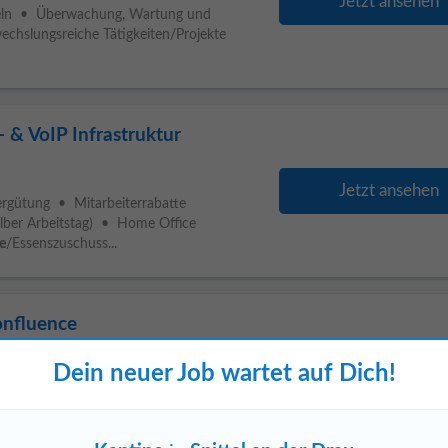
Jetzt ansehen
teln • Überwachung, Wartung und
chslungsreiche Tätigkeiten/Projekte
 & VoIP Infrastruktur
Jetzt ansehen
ergütung • Mitarbeiterrabatte
lber Arbeitstag) • Home Office
e
/Essenszuschuss...
onfluence
Dein neuer Job wartet auf Dich!
Jetzt ansehen
bilitätsförderung
Kantine
Vereinbarkeit
beiterevents gute Verkehrsanbindung
wir Großes...