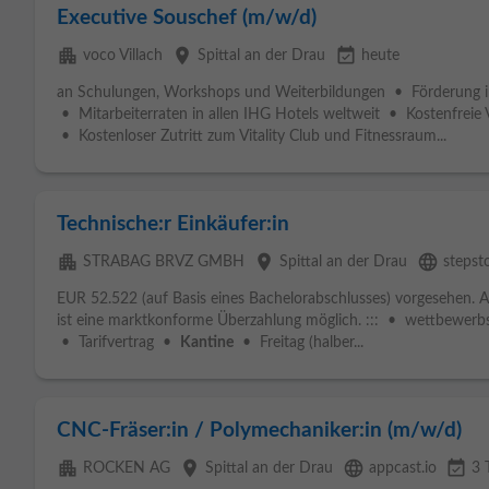
Executive Souschef (m/w/d)
apartment
place
event_available
voco Villach
Spittal an der Drau
heute
an Schulungen, Workshops und Weiterbildungen • Förderung ind
• Mitarbeiterraten in allen IHG Hotels weltweit • Kostenfreie 
• Kostenloser Zutritt zum Vitality Club und Fitnessraum...
Technische:r Einkäufer:in
apartment
place
language
STRABAG BRVZ GMBH
Spittal an der Drau
stepst
EUR 52.522 (auf Basis eines Bachelorabschlusses) vorgesehen. 
ist eine marktkonforme Überzahlung möglich. ::: • wettbewerb
• Tarifvertrag •
Kantine
• Freitag (halber...
CNC-Fräser:in / Polymechaniker:in (m/w/d)
apartment
place
language
event_available
ROCKEN AG
Spittal an der Drau
appcast.io
3 