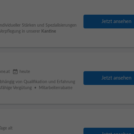
Jetzt ansehen
ividueller Stärken und Spezialisierungen
Verpflegung in unserer
Kantine
event_available
one.at
heute
Jetzt ansehen
Abhängig von Qualifikation und Erfahrung
sfähige Vergütung • Mitarbeiterrabatte
Tage alt