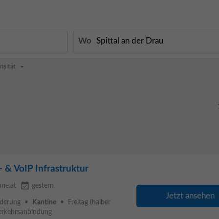
Wo
nsität
 & VoIP Infrastruktur
event_available
one.at
gestern
Jetzt ansehen
örderung •
Kantine
• Freitag (halber
erkehrsanbindung