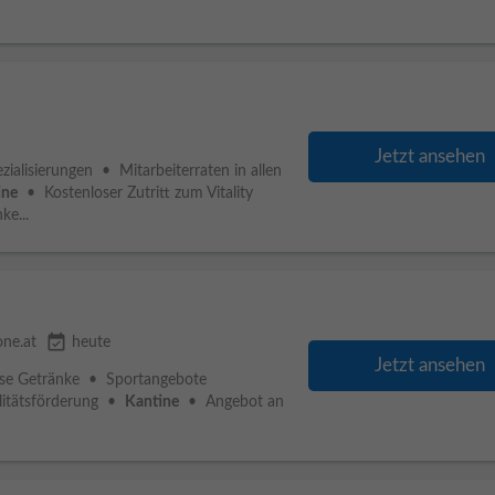
Jetzt ansehen
ialisierungen • Mitarbeiterraten in allen
ine
• Kostenloser Zutritt zum Vitality
ke...
event_available
one.at
heute
Jetzt ansehen
lose Getränke • Sportangebote
litätsförderung •
Kantine
• Angebot an