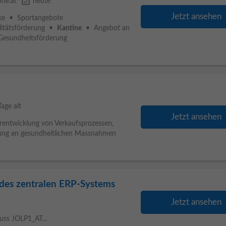
event_available
one.at
heute
Jetzt ansehen
nke • Sportangebote
litätsförderung •
Kantine
• Angebot an
Gesundheitsförderung
Tage alt
Jetzt ansehen
erentwicklung von Verkaufsprozessen,
gung an gesundheitlichen Massnahmen
 des zentralen ERP-Systems
Jetzt ansehen
uss JOLP1_AT...