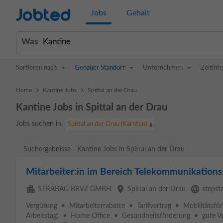
Jobted
Jobs
Gehalt
Was
Sortieren nach
Genauer Standort
Unternehmen
Zeitinte
>
>
Home
Kantine Jobs
Spittal an der Drau
Kantine Jobs in Spittal an der Drau
Jobs suchen in
Spittal an der Drau (Kärnten)
Suchergebnisse - Kantine Jobs in Spittal an der Drau
Mitarbeiter:in im Bereich Telekommunikations-
apartment
place
language
STRABAG BRVZ GMBH
Spittal an der Drau
stepst
Vergütung • Mitarbeiterrabatte • Tarifvertrag • Mobilitätsf
Arbeitstag) • Home Office • Gesundheitsförderung • gute V