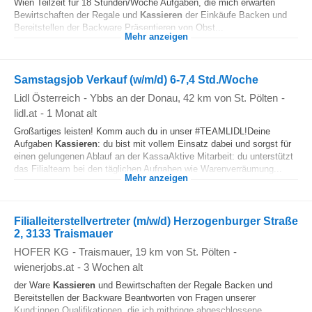
Wien Teilzeit für 18 Stunden/Woche Aufgaben, die mich erwarten
Bewirtschaften der Regale und
Kassieren
der Einkäufe Backen und
Bereitstellen der Backware Präsentieren von Obst...
Mehr anzeigen
Samstagsjob Verkauf (w/m/d) 6-7,4 Std./Woche
Lidl Österreich
-
Ybbs an der Donau
, 42 km von St. Pölten
-
lidl.at
-
1 Monat alt
Großartiges leisten! Komm auch du in unser #TEAMLIDL!Deine
Aufgaben
Kassieren
: du bist mit vollem Einsatz dabei und sorgst für
einen gelungenen Ablauf an der KassaAktive Mitarbeit: du unterstützt
das Filialteam bei den täglichen Aufgaben wie Warenverräumung...
Mehr anzeigen
Filialleiterstellvertreter (m/w/d) Herzogenburger Straße
2, 3133 Traismauer
HOFER KG
-
Traismauer
, 19 km von St. Pölten
-
wienerjobs.at
-
3 Wochen alt
der Ware
Kassieren
und Bewirtschaften der Regale Backen und
Bereitstellen der Backware Beantworten von Fragen unserer
Kund:innen Qualifikationen, die ich mitbringe abgeschlossene