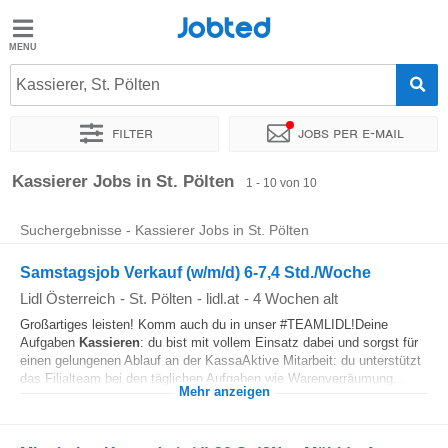
Jobted
Jobted
Jobs
Kassierer, St. Pölten
Filter
Jobs per e-mail
Gehalt
Sortieren nach
Genauer Standort
Unternehmen
Kassierer Jobs in St. Pölten
1 - 10 von 10
Suchergebnisse - Kassierer Jobs in St. Pölten
Samstagsjob Verkauf (w/m/d) 6-7,4 Std./Woche
Lidl Österreich
-
St. Pölten
-
lidl.at
-
4 Wochen alt
Großartiges leisten! Komm auch du in unser #TEAMLIDL!Deine
Aufgaben
Kassieren
: du bist mit vollem Einsatz dabei und sorgst für
einen gelungenen Ablauf an der KassaAktive Mitarbeit: du unterstützt
das Filialteam bei den täglichen Aufgaben wie Warenverräumung...
Mehr anzeigen