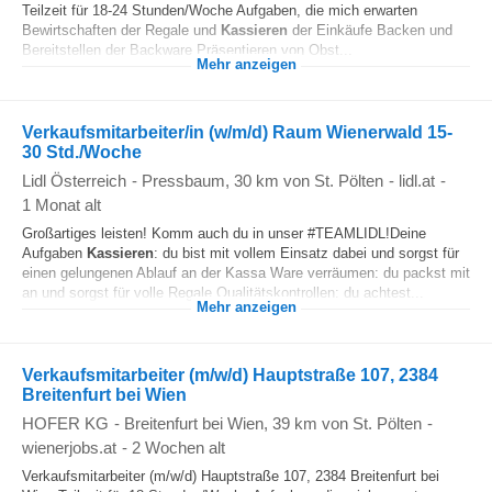
Teilzeit für 18-24 Stunden/Woche Aufgaben, die mich erwarten
Bewirtschaften der Regale und
Kassieren
der Einkäufe Backen und
Bereitstellen der Backware Präsentieren von Obst...
Mehr anzeigen
Verkaufsmitarbeiter/in (w/m/d) Raum Wienerwald 15-
30 Std./Woche
Lidl Österreich
-
Pressbaum
, 30 km von St. Pölten
-
lidl.at
-
1 Monat alt
Großartiges leisten! Komm auch du in unser #TEAMLIDL!Deine
Aufgaben
Kassieren
: du bist mit vollem Einsatz dabei und sorgst für
einen gelungenen Ablauf an der Kassa Ware verräumen: du packst mit
an und sorgst für volle Regale Qualitätskontrollen: du achtest...
Mehr anzeigen
Verkaufsmitarbeiter (m/w/d) Hauptstraße 107, 2384
Breitenfurt bei Wien
HOFER KG
-
Breitenfurt bei Wien
, 39 km von St. Pölten
-
wienerjobs.at
-
2 Wochen alt
Verkaufsmitarbeiter (m/w/d) Hauptstraße 107, 2384 Breitenfurt bei