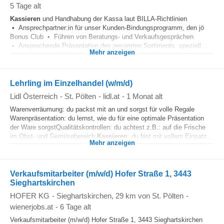
5 Tage alt
Kassieren
und Handhabung der Kassa laut BILLA-Richtlinien
• Ansprechpartner:in für unser Kunden-Bindungsprogramm, den jö
Bonus Club • Führen von Beratungs- und Verkaufsgesprächen
• Ansprechende Präsentation des gesamten Sortiments, speziell...
Mehr anzeigen
Lehrling im Einzelhandel (w/m/d)
Lidl Österreich
-
St. Pölten
-
lidl.at
-
1 Monat alt
Warenverräumung: du packst mit an und sorgst für volle Regale
Warenpräsentation: du lernst, wie du für eine optimale Präsentation
der Ware sorgstQualitätskontrollen: du achtest z.B.: auf die Frische
im Obst- und Gemüsebereich
Kassieren
: du bist mit vollem Einsatz...
Mehr anzeigen
Verkaufsmitarbeiter (m/w/d) Hofer Straße 1, 3443
Sieghartskirchen
HOFER KG
-
Sieghartskirchen
, 29 km von St. Pölten
-
wienerjobs.at
-
6 Tage alt
Verkaufsmitarbeiter (m/w/d) Hofer Straße 1, 3443 Sieghartskirchen