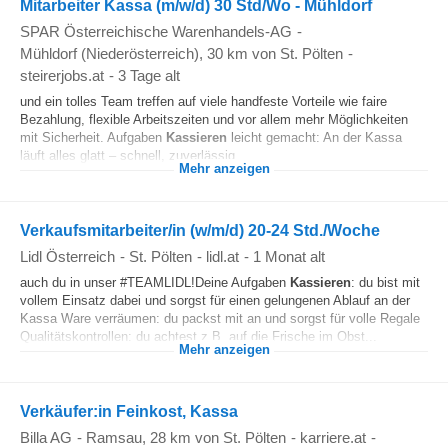
Mitarbeiter Kassa (m/w/d) 30 Std/Wo - Mühldorf
SPAR Österreichische Warenhandels-AG
-
Mühldorf (Niederösterreich)
, 30 km von St. Pölten
-
steirerjobs.at
-
3 Tage alt
und ein tolles Team treffen auf viele handfeste Vorteile wie faire
Bezahlung, flexible Arbeitszeiten und vor allem mehr Möglichkeiten
mit Sicherheit. Aufgaben
Kassieren
leicht gemacht: An der Kassa
läuft alles glatt – schnell, zuverlässig...
Mehr anzeigen
Verkaufsmitarbeiter/in (w/m/d) 20-24 Std./Woche
Lidl Österreich
-
St. Pölten
-
lidl.at
-
1 Monat alt
auch du in unser #TEAMLIDL!Deine Aufgaben
Kassieren
: du bist mit
vollem Einsatz dabei und sorgst für einen gelungenen Ablauf an der
Kassa Ware verräumen: du packst mit an und sorgst für volle Regale
Qualitätskontrollen: du achtest z.B. auf die Frische im Obst...
Mehr anzeigen
Verkäufer:in Feinkost, Kassa
Billa AG
-
Ramsau
, 28 km von St. Pölten
-
karriere.at
-