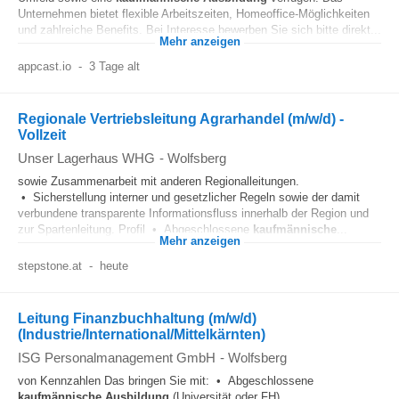
Unternehmen bietet flexible Arbeitszeiten, Homeoffice-Möglichkeiten
und zahlreiche Benefits. Bei Interesse bewerben Sie sich bitte direkt...
Mehr anzeigen
appcast.io
-
3 Tage alt
Regionale Vertriebsleitung Agrarhandel (m/w/d) -
Vollzeit
Unser Lagerhaus WHG
-
Wolfsberg
sowie Zusammenarbeit mit anderen Regionalleitungen.
• Sicherstellung interner und gesetzlicher Regeln sowie der damit
verbundene transparente Informationsfluss innerhalb der Region und
zur Spartenleitung. Profil • Abgeschlossene
kaufmännische
...
Mehr anzeigen
stepstone.at
-
heute
Leitung Finanzbuchhaltung (m/w/d)
(Industrie/International/Mittelkärnten)
ISG Personalmanagement GmbH
-
Wolfsberg
von Kennzahlen Das bringen Sie mit: • Abgeschlossene
kaufmännische
Ausbildung
(Universität oder FH)