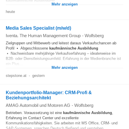
kaufmännische
Ausbildung
...
Mehr anzeigen
heute
Media Sales Specialist (m/w/d)
Iventa. The Human Management Group
-
Wolfsberg
Zielgruppen und Mitbewerb und leitest daraus Verkaufschancen ab
Profil • Abgeschlossene
kaufmännische
Ausbildung
• Nachweisbare mehrjährige Verkaufserfahrung – idealerweise im
B2B- oder Dienstleistungsumfeld. Erfahrung in der Medienbranche ist
ein Plus...
Mehr anzeigen
stepstone.at
-
gestern
Kundenportfolio-Manager: CRM-Profi &
Beziehungsarchitekt
AMAG Automobil und Motoren AG
-
Wolfsberg
Betrieben. Voraussetzung ist eine
kaufmännische
Ausbildung
,
Erfahrung im Contact Center und exzellente
Kommunikationsfähigkeiten. Sie arbeiten mit MS Office, CRM- und
SAP-Systemen, sprechen Deutsch fließend und verstehen