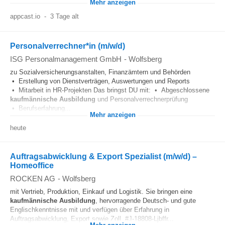
Mehr anzeigen
appcast.io
-
3 Tage alt
Personalverrechner*in (m/w/d)
ISG Personalmanagement GmbH
-
Wolfsberg
zu Sozialversicherungsanstalten, Finanzämtern und Behörden
• Erstellung von Dienstverträgen, Auswertungen und Reports
• Mitarbeit in HR-Projekten Das bringst DU mit: • Abgeschlossene
kaufmännische
Ausbildung
und Personalverrechnerprüfung
• Berufserfahrung...
Mehr anzeigen
heute
Auftragsabwicklung & Export Spezialist (m/w/d) –
Homeoffice
ROCKEN AG
-
Wolfsberg
mit Vertrieb, Produktion, Einkauf und Logistik. Sie bringen eine
kaufmännische
Ausbildung
, hervorragende Deutsch- und gute
Englischkenntnisse mit und verfügen über Erfahrung in
Auftragsabwicklung, Export sowie Zoll. #J-18808-Ljbffr...