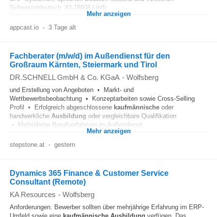
Schweizerdeutsch; #J-18808-Ljbffr...
Mehr anzeigen
appcast.io
-
3 Tage alt
Fachberater (m/w/d) im Außendienst für den
Großraum Kärnten, Steiermark und Tirol
DR.SCHNELL GmbH & Co. KGaA
-
Wolfsberg
und Erstellung von Angeboten • Markt- und
Wettbewerbsbeobachtung • Konzeptarbeiten sowie Cross-Selling
Profil • Erfolgreich abgeschlossene
kaufmännische
oder
handwerkliche
Ausbildung
oder vergleichbare Qualifikation
• Mehrjährige Berufserfahrung im Außendienst...
Mehr anzeigen
stepstone.at
-
gestern
Dynamics 365 Finance & Customer Service
Consultant (Remote)
KA Resources
-
Wolfsberg
Anforderungen. Bewerber sollten über mehrjährige Erfahrung im ERP-
Umfeld sowie eine
kaufmännische
Ausbildung
verfügen. Das