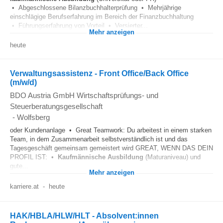
• Abgeschlossene Bilanzbuchhalterprüfung • Mehrjährige
einschlägige Berufserfahrung im Bereich der Finanzbuchhaltung
• Führungserfahrung von Vorteil • Versierter...
Mehr anzeigen
heute
Verwaltungsassistenz - Front Office/Back Office
(m/w/d)
BDO Austria GmbH Wirtschaftsprüfungs- und
Steuerberatungsgesellschaft
-
Wolfsberg
oder Kundenanlage • Great Teamwork: Du arbeitest in einem starken
Team, in dem Zusammenarbeit selbstverständlich ist und das
Tagesgeschäft gemeinsam gemeistert wird GREAT, WENN DAS DEIN
PROFIL IST: •
Kaufmännische
Ausbildung
(Maturaniveau) und
gute...
Mehr anzeigen
karriere.at
-
heute
HAK/HBLA/HLW/HLT - Absolvent:innen