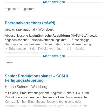
Mehr anzeigen
appcast.io
-
gestern
Personalverrechner (m/w/d)
pewag international
-
Wolfsberg
Abgeschlossene
kaufmännische
Ausbildung
(HAK/HBLA) sowie
abgeschlossener Personalverrechnungskurs • Einschlägige
Berufspraxis, mindestens 3 Jahre in der Personalverrechnung
• Erfahrungen mit den Kollektivverträgen – z.B.: Handel,
Metallindustrie, Metallgewerbe...
Mehr anzeigen
heute
Senior Produktionsplaner – SCM &
Fertigungssteuerung
Huber+Suhner
-
Wolfsberg
mit Sales, Produktmanagement, Logistik, Einkauf, R&D und
Produktion zusammen und tragen zur Erreichung relevanter
Kennzahlen bei. Eine abgeschlossene technische oder
kaufmännische
Ausbildung
wird erwartet. #J-18808-Ljbffr...