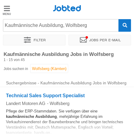
Jobted
Jobted
Jobs
Kaufmännische Ausbildung, Wolfsberg
Filter
Jobs per e-mail
Gehalt
Sortieren nach
Genauer Standort
Unternehmen
Personald
Kaufmännische Ausbildung Jobs in Wolfsberg
1 - 15 von 45
Jobs suchen in
Suchergebnisse - Kaufmännische Ausbildung Jobs in Wolfsberg
Technical Sales Support Specialist
Landert Motoren AG
-
Wolfsberg
Pflege der ERP-Stammdaten. Sie verfügen über eine
kaufmännische
Ausbildung
, mehrjährige Erfahrung im
Verkaufsinnendienst der Baunebenbranche und bringen technisches
Verständnis mit; Deutsch Muttersprache, Englisch von Vorteil;
teamorientierte, hands-on...