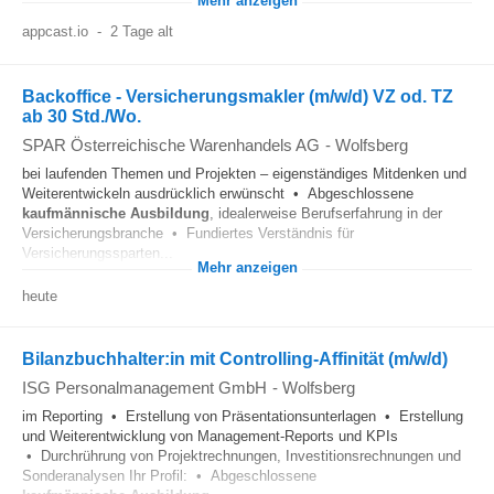
Mehr anzeigen
appcast.io
-
2 Tage alt
Backoffice - Versicherungsmakler (m/w/d) VZ od. TZ
ab 30 Std./Wo.
SPAR Österreichische Warenhandels AG
-
Wolfsberg
bei laufenden Themen und Projekten – eigenständiges Mitdenken und
Weiterentwickeln ausdrücklich erwünscht • Abgeschlossene
kaufmännische
Ausbildung
, idealerweise Berufserfahrung in der
Versicherungsbranche • Fundiertes Verständnis für
Versicherungssparten...
Mehr anzeigen
heute
Bilanzbuchhalter:in mit Controlling-Affinität (m/w/d)
ISG Personalmanagement GmbH
-
Wolfsberg
im Reporting • Erstellung von Präsentationsunterlagen • Erstellung
und Weiterentwicklung von Management-Reports und KPIs
• Durchrührung von Projektrechnungen, Investitionsrechnungen und
Sonderanalysen Ihr Profil: • Abgeschlossene