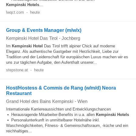
Kempinski
Hotels
...
lwqct.com
-
heute
Group & Events Manager (m/w/x)
Kempinski Hotel Das Tirol
-
Jochberg
Im
Kempinski
Hotel
Das Tirol trifft alpiner Chick auf moderne
Eleganz. Als authentische Gastgeber mit Herzlichkeit, Liebe zur
Tradition und der Leidenschaft für europäischen Luxus machen wir es
uns zur täglichen Aufgabe, den Aufenthalt unserer...
stepstone.at
-
heute
Host/Hostess & Commis de Rang (w/m/d) Neora
Restaurant
Grand Hotel des Bains Kempinski
-
Wien
Internationale Karriereaussichten und Entwicklungschancen
• Herausragende Mitarbeiter-Benefits in u.a. allen
Kempinski
Hotels
• Personalunterkunft in unmittelbarer Hotelnähe inkl.
Waschmöglichkeiten, Fitness- & Gemeinschaftsraum, -küche und ein
reichhaltiges...