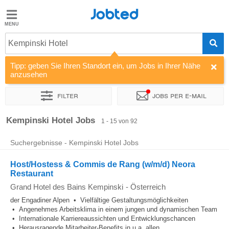
Jobted
Jobted
Jobs
Kempinski Hotel
Tipp: geben Sie Ihren Standort ein, um Jobs in Ihrer Nähe
Gehalt
anzusehen
Filter
Jobs per e-mail
Sortieren nach
Unternehmen
Kempinski Hotel Jobs
1 - 15 von 92
Suchergebnisse - Kempinski Hotel Jobs
Host/Hostess & Commis de Rang (w/m/d) Neora
Restaurant
Grand Hotel des Bains Kempinski
-
Österreich
der Engadiner Alpen • Vielfältige Gestaltungsmöglichkeiten
• Angenehmes Arbeitsklima in einem jungen und dynamischen Team
• Internationale Karriereaussichten und Entwicklungschancen
• Herausragende Mitarbeiter-Benefits in u.a. allen