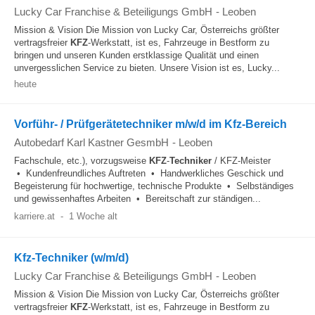
Lucky Car Franchise & Beteiligungs GmbH
-
Leoben
Mission & Vision Die Mission von Lucky Car, Österreichs größter
vertragsfreier
KFZ
-Werkstatt, ist es, Fahrzeuge in Bestform zu
bringen und unseren Kunden erstklassige Qualität und einen
unvergesslichen Service zu bieten. Unsere Vision ist es, Lucky...
heute
Vorführ- / Prüfgerätetechniker m/w/d im Kfz-Bereich
Autobedarf Karl Kastner GesmbH
-
Leoben
Fachschule, etc.), vorzugsweise
KFZ
-
Techniker
/ KFZ-Meister
• Kundenfreundliches Auftreten • Handwerkliches Geschick und
Begeisterung für hochwertige, technische Produkte • Selbständiges
und gewissenhaftes Arbeiten • Bereitschaft zur ständigen...
karriere.at
-
1 Woche alt
Kfz-Techniker (w/m/d)
Lucky Car Franchise & Beteiligungs GmbH
-
Leoben
Mission & Vision Die Mission von Lucky Car, Österreichs größter
vertragsfreier
KFZ
-Werkstatt, ist es, Fahrzeuge in Bestform zu