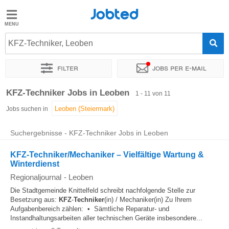
Jobted
Jobted
Jobs
KFZ-Techniker, Leoben
Filter
Jobs per e-mail
Gehalt
Sortieren nach
Genauer Standort
Unternehmen
Personald
KFZ-Techniker Jobs in Leoben
1 - 11 von 11
Jobs suchen in
Suchergebnisse - KFZ-Techniker Jobs in Leoben
KFZ-Techniker/Mechaniker – Vielfältige Wartung &
Winterdienst
Regionaljournal
-
Leoben
Die Stadtgemeinde Knittelfeld schreibt nachfolgende Stelle zur
Besetzung aus:
KFZ
-
Techniker
(in) / Mechaniker(in) Zu Ihrem
Aufgabenbereich zählen: • Sämtliche Reparatur- und
Instandhaltungsarbeiten aller technischen Geräte insbesondere...