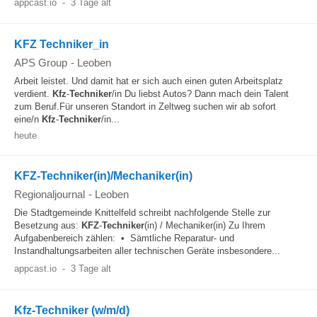
appcast.io
-
3 Tage alt
KFZ Techniker_in
APS Group
-
Leoben
Arbeit leistet. Und damit hat er sich auch einen guten Arbeitsplatz
verdient.
Kfz
-
Techniker
/in Du liebst Autos? Dann mach dein Talent
zum Beruf.Für unseren Standort in Zeltweg suchen wir ab sofort
eine/n
Kfz
-
Techniker
/in...
heute
KFZ-Techniker(in)/Mechaniker(in)
Regionaljournal
-
Leoben
Die Stadtgemeinde Knittelfeld schreibt nachfolgende Stelle zur
Besetzung aus:
KFZ
-
Techniker
(in) / Mechaniker(in) Zu Ihrem
Aufgabenbereich zählen: • Sämtliche Reparatur- und
Instandhaltungsarbeiten aller technischen Geräte insbesondere...
appcast.io
-
3 Tage alt
Kfz-Techniker (w/m/d)