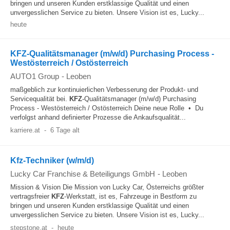
bringen und unseren Kunden erstklassige Qualität und einen
unvergesslichen Service zu bieten. Unsere Vision ist es, Lucky...
heute
KFZ-Qualitätsmanager (m/w/d) Purchasing Process -
Westösterreich / Ostösterreich
AUTO1 Group
-
Leoben
maßgeblich zur kontinuierlichen Verbesserung der Produkt- und
Servicequalität bei.
KFZ
-Qualitätsmanager (m/w/d) Purchasing
Process - Westösterreich / Ostösterreich Deine neue Rolle • Du
verfolgst anhand definierter Prozesse die Ankaufsqualität...
karriere.at
-
6 Tage alt
Kfz-Techniker (w/m/d)
Lucky Car Franchise & Beteiligungs GmbH
-
Leoben
Mission & Vision Die Mission von Lucky Car, Österreichs größter
vertragsfreier
KFZ
-Werkstatt, ist es, Fahrzeuge in Bestform zu
bringen und unseren Kunden erstklassige Qualität und einen
unvergesslichen Service zu bieten. Unsere Vision ist es, Lucky...
stepstone.at
-
heute