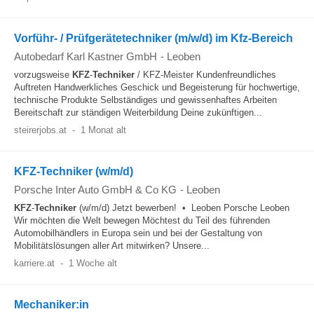
Vorführ- / Prüfgerätetechniker (m/w/d) im Kfz-Bereich
Autobedarf Karl Kastner GmbH
-
Leoben
vorzugsweise
KFZ
-
Techniker
/ KFZ-Meister Kundenfreundliches
Auftreten Handwerkliches Geschick und Begeisterung für hochwertige,
technische Produkte Selbständiges und gewissenhaftes Arbeiten
Bereitschaft zur ständigen Weiterbildung Deine zukünftigen...
steirerjobs.at
-
1 Monat alt
KFZ-Techniker (w/m/d)
Porsche Inter Auto GmbH & Co KG
-
Leoben
KFZ
-
Techniker
(w/m/d) Jetzt bewerben! • Leoben Porsche Leoben
Wir möchten die Welt bewegen Möchtest du Teil des führenden
Automobilhändlers in Europa sein und bei der Gestaltung von
Mobilitätslösungen aller Art mitwirken? Unsere...
karriere.at
-
1 Woche alt
Mechaniker:in