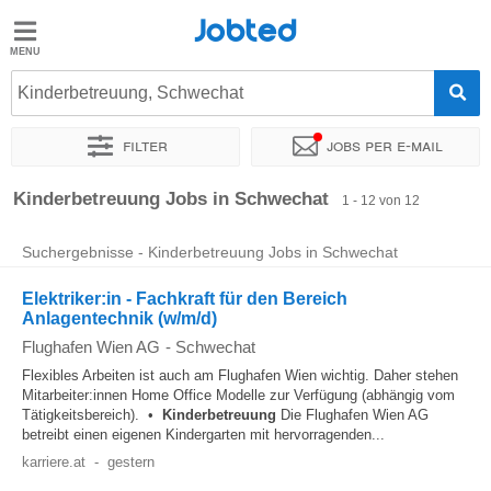
Jobted
Jobted
Jobs
Kinderbetreuung, Schwechat
Filter
Jobs per e-mail
Gehalt
Sortieren nach
Genauer Standort
Unternehmen
Zeitintens
Kinderbetreuung Jobs in Schwechat
1 - 12 von 12
Suchergebnisse - Kinderbetreuung Jobs in Schwechat
Elektriker:in - Fachkraft für den Bereich
Anlagentechnik (w/m/d)
Flughafen Wien AG
-
Schwechat
Flexibles Arbeiten ist auch am Flughafen Wien wichtig. Daher stehen
Mitarbeiter:innen Home Office Modelle zur Verfügung (abhängig vom
Tätigkeitsbereich). •
Kinderbetreuung
Die Flughafen Wien AG
betreibt einen eigenen Kindergarten mit hervorragenden...
karriere.at
-
gestern