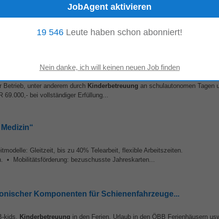
etreuung
Home-Office Essensbonus öffentliche Erreichbarkeit Bildungs- und
elle beträgt 62.790€ brutto pro Jahr.Abhängig...
19 546
Leute haben schon abonniert!
r Betrieb, unter anderem durch
Kinderbetreuung
an schulautonomen Tagen u
9.000,- bei vollständiger Erfüllung...
 Medizin“
modelle: Gleitzeit, bis zu 40% Telearbeit, flexible Arbeitszeiten.
. • Mobilitätsförderung: bezuschusste Jahreskarten...
ktronischer Komponenten für Schienenfahrzeuge...
B-kids,
Kinderbetreuung
in den Ferien, Urlaub in den ÖBB Ferienhäusern usw