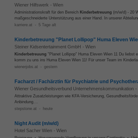
Wiener Hilfswerk
-
Wien
Administrationskraft für den Bereich
Kinderbetreuung
(m/w/d) - 20 W
maßgeschneiderte Unterstützung aus einer Hand. In unserer Abteilu
karriere.at
-
5 Tage alt
Kinderbetreuung "Planet Lollipop" Huma Eleven Wie
Steiner Kidsentertainment GmbH
-
Wien
Kinderbetreuung
"Planet Lollipop" Huma Eleven Wien 11 Du liebst e
komm zu uns ins Huma Eleven Wien 11! Für unser Team im Kinderland
wienerjobs.at
-
gestern
Facharzt / Fachärztin für Psychiatrie und Psychothera
Wiener Gesundheitsverbund Unternehmenskommunikation
-
Attraktive Zusatzleistungen wie KFA-Versicherung, Gesundheitsförd
Anbindung....
stepstone.at
-
heute
Night Audit (m/w/d)
Hotel Sacher Wien
-
Wien
Reinigung • Hervorragende Verpflegung in unserer Cantinetta • Unte