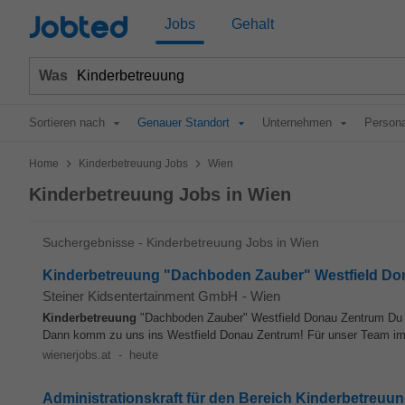
Jobted
Jobs
Gehalt
Was
Sortieren nach
Genauer Standort
Unternehmen
Persona
>
>
Home
Kinderbetreuung Jobs
Wien
Kinderbetreuung Jobs in Wien
Suchergebnisse - Kinderbetreuung Jobs in Wien
Kinderbetreuung "Dachboden Zauber" Westfield Do
Steiner Kidsentertainment GmbH
-
Wien
Kinderbetreuung
"Dachboden Zauber" Westfield Donau Zentrum Du lie
Dann komm zu uns ins Westfield Donau Zentrum! Für unser Team im
wienerjobs.at
-
heute
Administrationskraft für den Bereich Kinderbetreuun