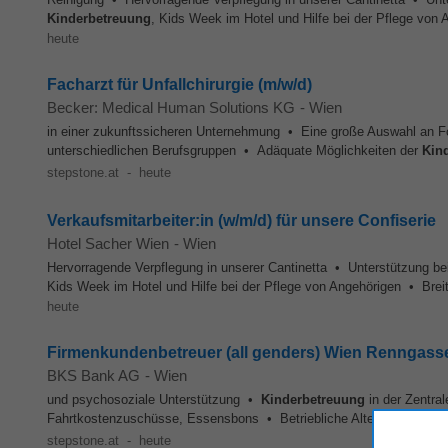
Kinderbetreuung
, Kids Week im Hotel und Hilfe bei der Pflege von 
heute
Facharzt für Unfallchirurgie (m/w/d)
Becker: Medical Human Solutions KG
-
Wien
in einer zukunftssicheren Unternehmung • Eine große Auswahl an F
unterschiedlichen Berufsgruppen • Adäquate Möglichkeiten der
Kin
stepstone.at
-
heute
Verkaufsmitarbeiter:in (w/m/d) für unsere Confiserie
Hotel Sacher Wien
-
Wien
Hervorragende Verpflegung in unserer Cantinetta • Unterstützung be
Kids Week im Hotel und Hilfe bei der Pflege von Angehörigen • Brei
heute
Firmenkundenbetreuer (all genders) Wien Renngass
BKS Bank AG
-
Wien
und psychosoziale Unterstützung •
Kinderbetreuung
in der Zentral
Fahrtkostenzuschüsse, Essensbons • Betriebliche Altersvorsorge und
stepstone.at
-
heute