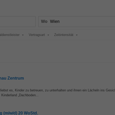
Wo
ldienstleister
Vertragsart
Zeitintensität
nau Zentrum
bst es, Kinder zu betreuen, zu unterhalten und ihnen ein Lächeln ins Gesic
 Kinderland „Dachboden...
g (m/w/d) 20 WoStd.