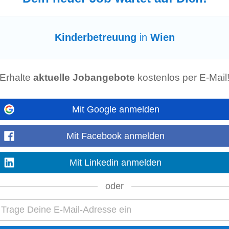
Kinderbetreuung
in
Wien
rer Cantinetta • Unterstützung bei Öffi-Ticket oder E-Bike-Leasing in Höhe 
 Angehörige • Breites Angebot...
Erhalte
aktuelle Jobangebote
kostenlos per E-Mail
Mit Google anmelden
etreuung
Home-Office Essensbonus öffentliche Erreichbarkeit Bildungs- und
elle beträgt 62.790€ brutto pro Jahr.Abhängig...
Mit Facebook anmelden
m/w/d)
Mit Linkedin anmelden
enstertagen. • Wir ermöglichen flexible Freizeitgestaltung durch ein attrakti
oder
 konsumieren. • Besondere Konditionen...
g Lead