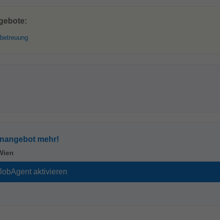
gebote:
rbetreuung
enangebot mehr!
Wien