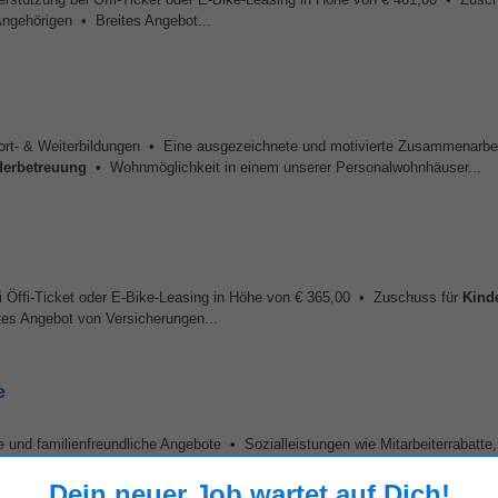
Angehörigen • Breites Angebot...
ort- & Weiterbildungen • Eine ausgezeichnete und motivierte Zusammenarbei
derbetreuung
• Wohnmöglichkeit in einem unserer Personalwohnhäuser...
i Öffi-Ticket oder E-Bike-Leasing in Höhe von € 365,00 • Zuschuss für
Kind
tes Angebot von Versicherungen...
e
e und familienfreundliche Angebote • Sozialleistungen wie Mitarbeiterrabatte,
 nachhaltige Arbeitsplatzgestaltung • Ein Arbeitsumfeld...
Dein neuer Job wartet auf Dich!