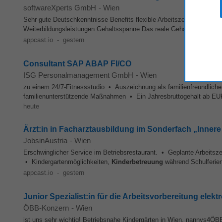
softwareXperts GmbH
-
Wien
Sehr gute Deutschkenntnisse Benefits flexible Arbeitszeiten
Kinderb
Weiterbildungsleistungen Gehaltsspanne Das reale Gehalt für diese St
appcast.io
-
gestern
Consultant SAP ABAP FI/CO
ISG Personalmanagement GmbH
-
Wien
zu einem 24/7-Fitnessstudio • Auszeichnung als familienfreundliche
familienunterstützende Maßnahmen • Ein Jahresbruttogehalt ab EUR 6
heute
Ärzt:in in Facharztausbildung im Sonderfach „Innere
JobsinAustria
-
Wien
Erschwinglicher Service im Betriebsrestaurant. • Geplante Arbeitszeit
• Kindergartenmöglichkeiten,
Kinderbetreuung
während Schulferien
appcast.io
-
gestern
Junior Spezialist:in für die Arbeitsvorbereitung ele
ÖBB-Konzern
-
Wien
ist uns sehr wichtig! Betriebsnahe Kindergärten in Wien, nannys4ÖB