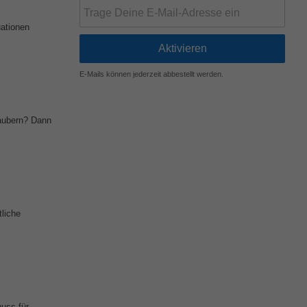
uationen
E-Mails können jederzeit abbestellt werden.
zaubern? Dann
tliche
uss für