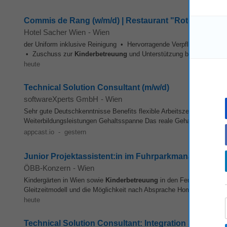
Commis de Rang (w/m/d) | Restaurant "Rote Bar"
Hotel Sacher Wien
-
Wien
der Uniform inklusive Reinigung • Hervorragende Verpflegung in unse
• Zuschuss zur
Kinderbetreuung
und Unterstützung bei Pflege für
heute
Technical Solution Consultant (m/w/d)
softwareXperts GmbH
-
Wien
Sehr gute Deutschkenntnisse Benefits flexible Arbeitszeiten
Kinderb
Weiterbildungsleistungen Gehaltsspanne Das reale Gehalt für diese St
appcast.io
-
gestern
Junior Projektassistent:in im Fuhrparkmanagement (
ÖBB-Konzern
-
Wien
Kindergärten in Wien sowie
Kinderbetreuung
in den Ferien oder an F
Gleitzeitmodell und die Möglichkeit nach Absprache Home-Office zu
heute
Technical Solution Consultant: Integration & Trainin