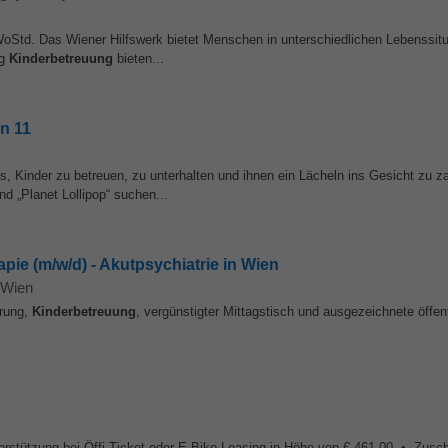
oStd. Das Wiener Hilfswerk bietet Menschen in unterschiedlichen Lebenssit
ng
Kinderbetreuung
bieten...
n 11
s, Kinder zu betreuen, zu unterhalten und ihnen ein Lächeln ins Gesicht zu 
 „Planet Lollipop“ suchen...
pie (m/w/d) - Akutpsychiatrie in Wien
Wien
erung,
Kinderbetreuung
, vergünstigter Mittagstisch und ausgezeichnete öffen
rstützung bei Öffi-Ticket oder E-Bike-Leasing in Höhe von € 461,00 • Zusch