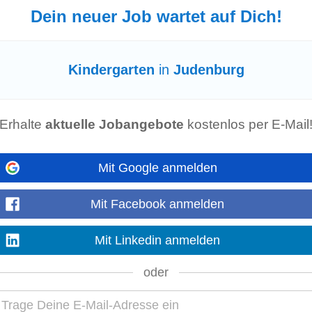
P-Gastronomiebetrieben...
Dein neuer Job wartet auf Dich!
 (w/m/d)
Kindergarten
in
Judenburg
rtrag für Filialen gemäß entsprechender Erfüllung der Kriterien* **Attraktive
jährlicher Gesundheitsgutschein, Corporate...
Erhalte
aktuelle Jobangebote
kostenlos per E-Mail
Mit Google anmelden
klassische Gastronomie und kochen für
Kindergärten
, Schulen, Unternehmen
P-Gastronomiebetrieben...
Mit Facebook anmelden
Mit Linkedin anmelden
oder
 zwei KidsInn-
Kindergärten
– created by the LEGO Group, einem Schwimmb
gebot, das wir unseren anspruchsvollen Gästen...