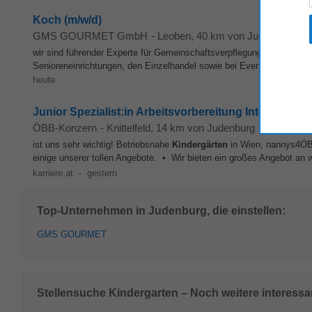
Koch (m/w/d)
GMS GOURMET GmbH
-
Leoben
, 40 km von Judenburg
wir sind führender Experte für Gemeinschaftsverpflegung sowie die 
Senioreneinrichtungen, den Einzelhandel sowie bei Events und in TO
heute
Junior Spezialist:in Arbeitsvorbereitung Interaktion
ÖBB-Konzern
-
Knittelfeld
, 14 km von Judenburg
ist uns sehr wichtig! Betriebsnahe
Kindergärten
in Wien, nannys4ÖBB
einige unserer tollen Angebote. • Wir bieten ein großes Angebot an we
karriere.at
-
gestern
Top-Unternehmen in Judenburg, die einstellen:
GMS GOURMET
Stellensuche Kindergarten – Noch weitere interess