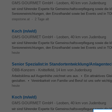
GMS GOURMET GmbH
-
Leoben
, 40 km von Judenburg
wir sind führender Experte für Gemeinschaftsverpflegung sowie die 
Senioreneinrichtungen, den Einzelhandel sowie bei Events und in TO
stepstone.at
-
2 Tage alt
Koch (m/w/d)
GMS GOURMET GmbH
-
Leoben
, 40 km von Judenburg
wir sind führender Experte für Gemeinschaftsverpflegung sowie die 
Senioreneinrichtungen, den Einzelhandel sowie bei Events und in TO
heute
Senior Spezialist:in Standortentwicklung/Anlagentec
ÖBB-Konzern
-
Knittelfeld
, 14 km von Judenburg
Arbeitsklima auf Augenhöhe zeichnet uns aus. • Ein attraktives Gleitz
gestalten. • Vereinbarkeit von Familie und Beruf ist uns sehr wichti
heute
Koch (m/w/d)
GMS GOURMET GmbH
-
Leoben
, 40 km von Judenburg
wir sind führender Experte für Gemeinschaftsverpflegung sowie die 