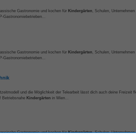
klassische Gastronomie und kochen für
Kindergärten
, Schulen, Unternehmen
P-Gastronomiebetrieben...
klassische Gastronomie und kochen für
Kindergärten
, Schulen, Unternehmen
P-Gastronomiebetrieben...
hnik
eitmodell und die Möglichkeit der Telearbeit lässt dich auch deine Freizeit fl
g! Betriebsnahe
Kindergärten
in Wien...
klassische Gastronomie und kochen für
Kindergärten
, Schulen, Unternehmen