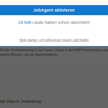
klassische Gastronomie und kochen für
Kindergärten
, Schulen, Unternehmen
19 546
Leute haben schon abonniert!
P-Gastronomiebetrieben...
 Fahrweg Radsätze/Getriebe
-kids, Kinderbetreuung in den Ferien, Urlaub in den ÖBB Ferienhäusern usw.
iteren Benefits, wie die überbetriebliche...
ante Jobs in Judenburg: