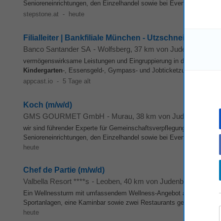
Senioreneinrichtungen, den Einzelhandel sowie bei Events und in TO
stepstone.at
-
heute
Filialleiter | Bankfiliale München - Utzschneiderstraße
Banco Santander SA
-
Wolfsberg
, 37 km von Judenburg
vermögenswirksame Leistungen und Eingruppierung in den Manteltarifve
Kindergarten
-, Essensgeld-, Gympass- und Jobticketzuschuss sowie 
appcast.io
-
5 Tage alt
Koch (m/w/d)
GMS GOURMET GmbH
-
Murau
, 38 km von Judenburg
wir sind führender Experte für Gemeinschaftsverpflegung sowie die 
Senioreneinrichtungen, den Einzelhandel sowie bei Events und in TO
heute
Chef de Partie (m/w/d)
Valbella Resort ****s
-
Leoben
, 40 km von Judenburg
Ein Wellnessturm mit umfassendem Wellness-Angebot auf 5 Etagen,
Sportanlagen, eine Kaminbar sowie zwei Restaurants gehören zum An
heute