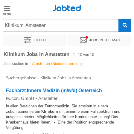
Jobted
Jobted
Jobs
Klinikum, Amstetten
Filter
Jobs per e-mail
Gehalt
Sortieren nach
Genauer Standort
Zeitintensität
Klinikum Jobs in Amstetten
1 - 10 von 10
Jobs suchen in
Suchergebnisse - Klinikum Jobs in Amstetten
Facharzt Innere Medizin (m/w/d) Österreich
tw.con. GmbH
-
Amstetten
in allen Bereichen der Tumormedizin. Sie arbeiten in einem
zukunftsorientierten
Klinikum
mit einem breiten Fallspektrum und
ausgezeichneten Möglichkeiten für Ihre Karriereentwicklung! Das
Krankenhaus bietet Ihnen: • Eine der Position entsprechende
Vergütung...