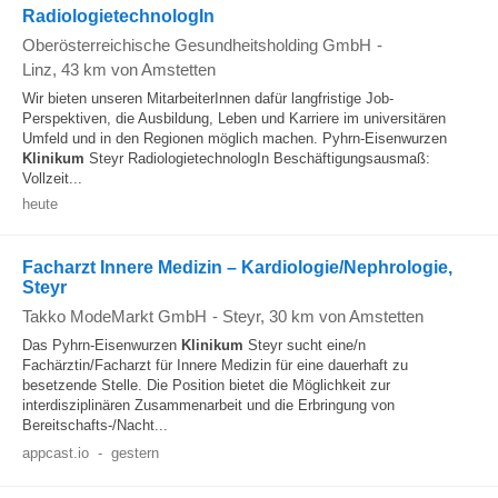
RadiologietechnologIn
Oberösterreichische Gesundheitsholding GmbH
-
Linz
, 43 km von Amstetten
Wir bieten unseren MitarbeiterInnen dafür langfristige Job-
Perspektiven, die Ausbildung, Leben und Karriere im universitären
Umfeld und in den Regionen möglich machen. Pyhrn-Eisenwurzen
Klinikum
Steyr RadiologietechnologIn Beschäftigungsausmaß:
Vollzeit...
heute
Facharzt Innere Medizin – Kardiologie/Nephrologie,
Steyr
Takko ModeMarkt GmbH
-
Steyr
, 30 km von Amstetten
Das Pyhrn-Eisenwurzen
Klinikum
Steyr sucht eine/n
Fachärztin/Facharzt für Innere Medizin für eine dauerhaft zu
besetzende Stelle. Die Position bietet die Möglichkeit zur
interdisziplinären Zusammenarbeit und die Erbringung von
Bereitschafts-/Nacht...
appcast.io
-
gestern