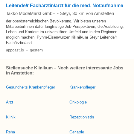
Leitende/r Fachärztin/arzt für die med. Notaufnahme
Takko ModeMarkt GmbH
-
Steyr
, 30 km von Amstetten
der oberösterreichischen Bevölkerung. Wir bieten unseren
MitarbeiterInnen dafür langfristige Job-Perspektiven, die Ausbildung,
Leben und Karriere im universitären Umfeld und in den Regionen
möglich machen. Pyhrn-Eisenwurzen
Klinikum
Steyr Leitende/r
Fachärztin/arzt...
appcast.io
-
gestern
Stellensuche Klinikum – Noch weitere interessante Jobs
in Amstetten:
Gesundheits Krankenpfleger
Krankenpfleger
Arzt
Onkologie
Klinik
Rezeptionistin
Reha
Geriatrie