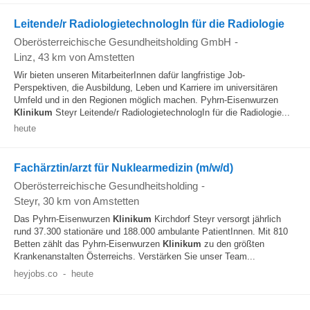
Leitende/r RadiologietechnologIn für die Radiologie
Oberösterreichische Gesundheitsholding GmbH
-
Linz
, 43 km von Amstetten
Wir bieten unseren MitarbeiterInnen dafür langfristige Job-
Perspektiven, die Ausbildung, Leben und Karriere im universitären
Umfeld und in den Regionen möglich machen. Pyhrn-Eisenwurzen
Klinikum
Steyr Leitende/r RadiologietechnologIn für die Radiologie...
heute
Fachärztin/arzt für Nuklearmedizin (m/w/d)
Oberösterreichische Gesundheitsholding
-
Steyr
, 30 km von Amstetten
Das Pyhrn-Eisenwurzen
Klinikum
Kirchdorf Steyr versorgt jährlich
rund 37.300 stationäre und 188.000 ambulante PatientInnen. Mit 810
Betten zählt das Pyhrn-Eisenwurzen
Klinikum
zu den größten
Krankenanstalten Österreichs. Verstärken Sie unser Team...
heyjobs.co
-
heute