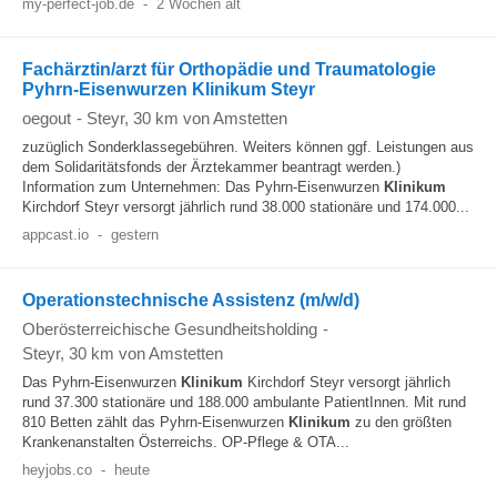
my-perfect-job.de
-
2 Wochen alt
Fachärztin/arzt für Orthopädie und Traumatologie
Pyhrn-Eisenwurzen Klinikum Steyr
oegout
-
Steyr
, 30 km von Amstetten
zuzüglich Sonderklassegebühren. Weiters können ggf. Leistungen aus
dem Solidaritätsfonds der Ärztekammer beantragt werden.)
Information zum Unternehmen: Das Pyhrn-Eisenwurzen
Klinikum
Kirchdorf Steyr versorgt jährlich rund 38.000 stationäre und 174.000...
appcast.io
-
gestern
Operationstechnische Assistenz (m/w/d)
Oberösterreichische Gesundheitsholding
-
Steyr
, 30 km von Amstetten
Das Pyhrn-Eisenwurzen
Klinikum
Kirchdorf Steyr versorgt jährlich
rund 37.300 stationäre und 188.000 ambulante PatientInnen. Mit rund
810 Betten zählt das Pyhrn-Eisenwurzen
Klinikum
zu den größten
Krankenanstalten Österreichs. OP-Pflege & OTA...
heyjobs.co
-
heute