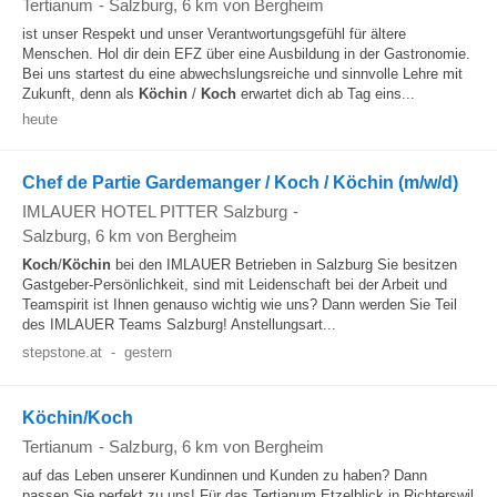
Tertianum
-
Salzburg
, 6 km von Bergheim
ist unser Respekt und unser Verantwortungsgefühl für ältere
Menschen. Hol dir dein EFZ über eine Ausbildung in der Gastronomie.
Bei uns startest du eine abwechslungsreiche und sinnvolle Lehre mit
Zukunft, denn als
Köchin
/
Koch
erwartet dich ab Tag eins...
heute
Chef de Partie Gardemanger / Koch / Köchin (m/w/d)
IMLAUER HOTEL PITTER Salzburg
-
Salzburg
, 6 km von Bergheim
Koch
/
Köchin
bei den IMLAUER Betrieben in Salzburg Sie besitzen
Gastgeber-Persönlichkeit, sind mit Leidenschaft bei der Arbeit und
Teamspirit ist Ihnen genauso wichtig wie uns? Dann werden Sie Teil
des IMLAUER Teams Salzburg! Anstellungsart...
stepstone.at
-
gestern
Köchin/Koch
Tertianum
-
Salzburg
, 6 km von Bergheim
auf das Leben unserer Kundinnen und Kunden zu haben? Dann
passen Sie perfekt zu uns! Für das Tertianum Etzelblick in Richterswil