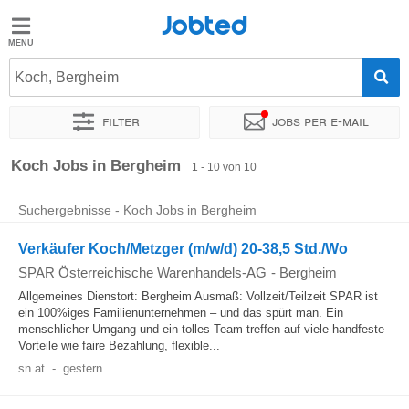
Jobted
Jobted
Jobs
Koch, Bergheim
Filter
Jobs per e-mail
Gehalt
Sortieren nach
Genauer Standort
Unternehmen
Zeitintens
Koch Jobs in Bergheim
1 - 10 von 10
Suchergebnisse - Koch Jobs in Bergheim
Verkäufer Koch/Metzger (m/w/d) 20-38,5 Std./Wo
SPAR Österreichische Warenhandels-AG
-
Bergheim
Allgemeines Dienstort: Bergheim Ausmaß: Vollzeit/Teilzeit SPAR ist
ein 100%iges Familienunternehmen – und das spürt man. Ein
menschlicher Umgang und ein tolles Team treffen auf viele handfeste
Vorteile wie faire Bezahlung, flexible...
sn.at
-
gestern