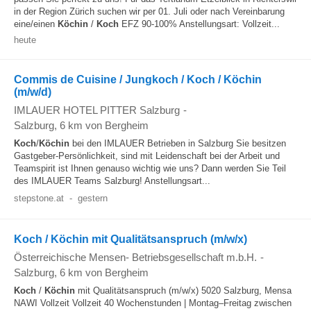
in der Region Zürich suchen wir per 01. Juli oder nach Vereinbarung
eine/einen
Köchin
/
Koch
EFZ 90-100% Anstellungsart: Vollzeit...
heute
Commis de Cuisine / Jungkoch / Koch / Köchin
(m/w/d)
IMLAUER HOTEL PITTER Salzburg
-
Salzburg
, 6 km von Bergheim
Koch
/
Köchin
bei den IMLAUER Betrieben in Salzburg Sie besitzen
Gastgeber-Persönlichkeit, sind mit Leidenschaft bei der Arbeit und
Teamspirit ist Ihnen genauso wichtig wie uns? Dann werden Sie Teil
des IMLAUER Teams Salzburg! Anstellungsart...
stepstone.at
-
gestern
Koch / Köchin mit Qualitätsanspruch (m/w/x)
Österreichische Mensen- Betriebsgesellschaft m.b.H.
-
Salzburg
, 6 km von Bergheim
Koch
/
Köchin
mit Qualitätsanspruch (m/w/x) 5020 Salzburg, Mensa
NAWI Vollzeit Vollzeit 40 Wochenstunden | Montag–Freitag zwischen