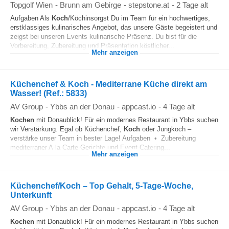
Topgolf Wien
-
Brunn am Gebirge
-
stepstone.at
-
2 Tage alt
Aufgaben Als
Koch
/Köchinsorgst Du im Team für ein hochwertiges,
erstklassiges kulinarisches Angebot, das unsere Gäste begeistert und
zeigst bei unseren Events kulinarische Präsenz. Du bist für die
Vorbereitung, Zubereitung und Präsentation köstlicher...
Mehr anzeigen
Küchenchef & Koch - Mediterrane Küche direkt am
Wasser! (Ref.: 5833)
AV Group
-
Ybbs an der Donau
-
appcast.io
-
4 Tage alt
Kochen
mit Donaublick! Für ein modernes Restaurant in Ybbs suchen
wir Verstärkung. Egal ob Küchenchef,
Koch
oder Jungkoch –
verstärke unser Team in bester Lage! Aufgaben • Zubereitung
mediterraner A-la-Carte-Gerichte und Event-Catering...
Mehr anzeigen
Küchenchef/Koch – Top Gehalt, 5-Tage-Woche,
Unterkunft
AV Group
-
Ybbs an der Donau
-
appcast.io
-
4 Tage alt
Kochen
mit Donaublick! Für ein modernes Restaurant in Ybbs suchen