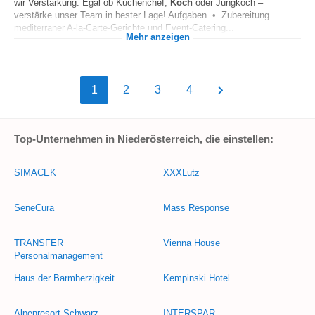
wir Verstärkung. Egal ob Küchenchef,
Koch
oder Jungkoch –
verstärke unser Team in bester Lage! Aufgaben • Zubereitung
mediterraner A-la-Carte-Gerichte und Event-Catering...
Mehr anzeigen
1
2
3
4
Top-Unternehmen in Niederösterreich, die einstellen:
SIMACEK
XXXLutz
SeneCura
Mass Response
TRANSFER
Vienna House
Personalmanagement
Haus der Barmherzigkeit
Kempinski Hotel
Alpenresort Schwarz
INTERSPAR