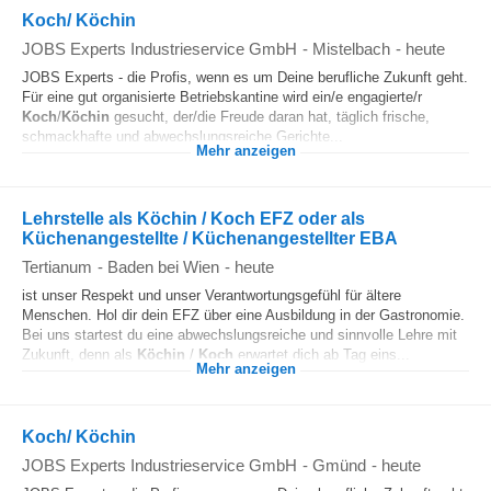
Koch/ Köchin
JOBS Experts Industrieservice GmbH
-
Mistelbach
-
heute
JOBS Experts - die Profis, wenn es um Deine berufliche Zukunft geht.
Für eine gut organisierte Betriebskantine wird ein/e engagierte/r
Koch
/
Köchin
gesucht, der/die Freude daran hat, täglich frische,
schmackhafte und abwechslungsreiche Gerichte...
Mehr anzeigen
Lehrstelle als Köchin / Koch EFZ oder als
Küchenangestellte / Küchenangestellter EBA
Tertianum
-
Baden bei Wien
-
heute
ist unser Respekt und unser Verantwortungsgefühl für ältere
Menschen. Hol dir dein EFZ über eine Ausbildung in der Gastronomie.
Bei uns startest du eine abwechslungsreiche und sinnvolle Lehre mit
Zukunft, denn als
Köchin
/
Koch
erwartet dich ab Tag eins...
Mehr anzeigen
Koch/ Köchin
JOBS Experts Industrieservice GmbH
-
Gmünd
-
heute