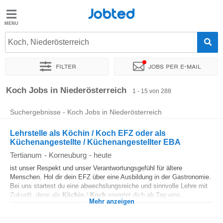
Jobted
Jobted
Jobs
Koch, Niederösterreich
Filter
Jobs per e-mail
Gehalt
Sortieren nach
Unternehmen
Personaldienstleister
Zeitin
Koch Jobs in Niederösterreich
1 - 15 von 288
Suchergebnisse - Koch Jobs in Niederösterreich
Lehrstelle als Köchin / Koch EFZ oder als
Küchenangestellte / Küchenangestellter EBA
Tertianum
-
Korneuburg
-
heute
ist unser Respekt und unser Verantwortungsgefühl für ältere
Menschen. Hol dir dein EFZ über eine Ausbildung in der Gastronomie.
Bei uns startest du eine abwechslungsreiche und sinnvolle Lehre mit
Zukunft, denn als
Köchin
/
Koch
erwartet dich ab Tag eins...
Mehr anzeigen