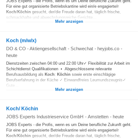
JOBS Experts - die Profis, wenn es um Deine berufliche Zukunft geht.
Für eine gut organisierte Betriebskantine wird ein/e engagierte/r
Koch
/
Köchin
gesucht, der/die Freude daran hat, täglich frische,
schmackhafte und abwechslungsreiche Gerichte...
Mehr anzeigen
Koch (m/w/x)
DO & CO - Aktiengesellschaft
-
Schwechat
-
heyjobs.co
-
heute
Dienstzeiten zwischen 04:00 und 22:00 Uhr✓ Flexibilität zur Arbeit im
Schichtdienst Qualifikationen • Abgeschlossene relevante
Berufsausbildung als
Koch
:
Köchin
sowie erste einschlägige
Berufserfahrung in der Küche ✓ Einwandfreies Leumundszeugnis✓
Gute...
Mehr anzeigen
Koch/ Köchin
JOBS Experts Industrieservice GmbH
-
Amstetten
-
heute
JOBS Experts - die Profis, wenn es um Deine berufliche Zukunft geht.
Für eine gut organisierte Betriebskantine wird ein/e engagierte/r
Koch
/
Köchin
gesucht, der/die Freude daran hat, täglich frische,