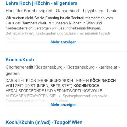
Lehre Koch | Köchin - all genders
Haus der Barmherzigkeit
-
Gänserndorf
-
heyjobs.co
-
heute
Wir suchen dich! SANA Catering ist ein Tochterunternehmen vom
Haus der Barmherzigkeit. Mit unseren Küchen in Wien und
Niederösterreich, versorgen wir Gesundheitseinrichtungen,
Betriebskantinen, Kindergärten und Schulen mit unseren täglich
frisch...
Mehr anzeigen
Köchin/Koch
Chorherrenstift Klosterneuburg
-
Klosterneuburg
-
karriere.at
-
gestern
DAS STIFT KLOSTERNEUBURG SUCHT EINE:N
KÖCHIN
/
KOCH
VOLLZEIT (40 STUNDEN, BEFRISTET)
KÖCHIN
/
KOCH
HERAUSFORDERNDE UND VERANTWORTUNGSVOLLE
AUFGABEN ERWARTEN SIE: • Speiseplanerstellung sowie
Zubereiten und Anrichten von Speisen...
Mehr anzeigen
Koch/Köchin (m/w/d) - Topgolf Wien