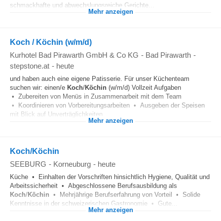
schmackhafte und abwechslungsreiche Gerichte...
Mehr anzeigen
Koch / Köchin (w/m/d)
Kurhotel Bad Pirawarth GmbH & Co KG
-
Bad Pirawarth
-
stepstone.at
-
heute
und haben auch eine eigene Patisserie. Für unser Küchenteam
suchen wir: einen/e
Koch
/
Köchin
(w/m/d) Vollzeit Aufgaben
• Zubereiten von Menüs in Zusammenarbeit mit dem Team
• Koordinieren von Vorbereitungsarbeiten • Ausgeben der Speisen
mit Blick auf Unverträglichkeiten...
Mehr anzeigen
Koch/Köchin
SEEBURG
-
Korneuburg
-
heute
Küche • Einhalten der Vorschriften hinsichtlich Hygiene, Qualität und
Arbeitssicherheit • Abgeschlossene Berufsausbildung als
Koch
/
Köchin
• Mehrjährige Berufserfahrung von Vorteil • Solide
Kenntnisse in der schweizerischen Gastronomie • Gute...
Mehr anzeigen