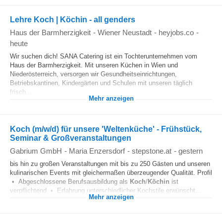
Lehre Koch | Köchin - all genders
Haus der Barmherzigkeit
-
Wiener Neustadt
-
heyjobs.co
-
heute
Wir suchen dich! SANA Catering ist ein Tochterunternehmen vom
Haus der Barmherzigkeit. Mit unseren Küchen in Wien und
Niederösterreich, versorgen wir Gesundheitseinrichtungen,
Betriebskantinen, Kindergärten und Schulen mit unseren täglich
frisch...
Mehr anzeigen
Koch (m/w/d) für unsere 'Weltenküche' - Frühstück,
Seminar & Großveranstaltungen
Gabrium GmbH
-
Maria Enzersdorf
-
stepstone.at
-
gestern
bis hin zu großen Veranstaltungen mit bis zu 250 Gästen und unseren
kulinarischen Events mit gleichermaßen überzeugender Qualität. Profil
• Abgeschlossene Berufsausbildung als
Koch
/
Köchin
ist
verpflichtend • Erfahrung unterschiedlicher Kochstile erwünscht...
Mehr anzeigen