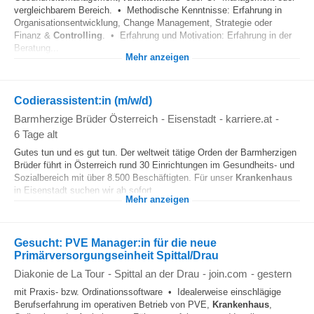
vergleichbarem Bereich. • Methodische Kenntnisse: Erfahrung in
Organisationsentwicklung, Change Management, Strategie oder
Finanz &
Controlling
. • Erfahrung und Motivation: Erfahrung in der
Beratung...
Mehr anzeigen
Codierassistent:in (m/w/d)
Barmherzige Brüder Österreich
-
Eisenstadt
-
karriere.at
-
6 Tage alt
Gutes tun und es gut tun. Der weltweit tätige Orden der Barmherzigen
Brüder führt in Österreich rund 30 Einrichtungen im Gesundheits- und
Sozialbereich mit über 8.500 Beschäftigten. Für unser
Krankenhaus
in Eisenstadt suchen wir ab sofort...
Mehr anzeigen
Gesucht: PVE Manager:in für die neue
Primärversorgungseinheit Spittal/Drau
Diakonie de La Tour
-
Spittal an der Drau
-
join.com
-
gestern
mit Praxis- bzw. Ordinationssoftware • Idealerweise einschlägige
Berufserfahrung im operativen Betrieb von PVE,
Krankenhaus
,