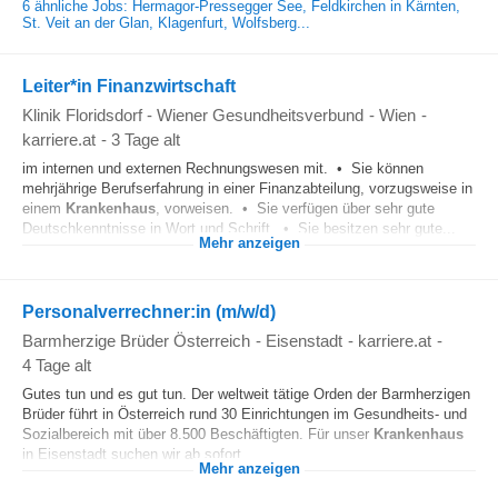
6 ähnliche Jobs: Hermagor-Pressegger See, Feldkirchen in Kärnten,
St. Veit an der Glan, Klagenfurt, Wolfsberg...
Leiter*in Finanzwirtschaft
Klinik Floridsdorf - Wiener Gesundheitsverbund
-
Wien
-
karriere.at
-
3 Tage alt
im internen und externen Rechnungswesen mit. • Sie können
mehrjährige Berufserfahrung in einer Finanzabteilung, vorzugsweise in
einem
Krankenhaus
, vorweisen. • Sie verfügen über sehr gute
Deutschkenntnisse in Wort und Schrift. • Sie besitzen sehr gute...
Mehr anzeigen
Personalverrechner:in (m/w/d)
Barmherzige Brüder Österreich
-
Eisenstadt
-
karriere.at
-
4 Tage alt
Gutes tun und es gut tun. Der weltweit tätige Orden der Barmherzigen
Brüder führt in Österreich rund 30 Einrichtungen im Gesundheits- und
Sozialbereich mit über 8.500 Beschäftigten. Für unser
Krankenhaus
in Eisenstadt suchen wir ab sofort...
Mehr anzeigen