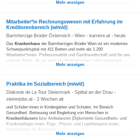
Mehr anzeigen
Mitarbeiter*in Rechnungswesen mit Erfahrung im
Kreditorenbereich (w/m/d)
Barmherzige Brüder Österreich
-
Wien
-
karriere.at
-
heute
Das
Krankenhaus
der Barmherzigen Brüder Wien ist ein modernes
Schwerpunktspital mit 411 Betten und mehr als 1.200
Mitarbeiter*innen. Professionalität und Gastfreundschaft sind für uns
zentrale Werte, die wir auch als Medizinisches Lehrkrankenhaus...
Mehr anzeigen
Praktika im Sozialbereich (m/w/d)
Diakonie de La Tour Steiermark
-
Spittal an der Drau
-
steirerjobs.at
-
2 Wochen alt
und Schüler:innen in Kindergärten und Schulen. Im Bereich
Gesundheit: Betreuung und Begleitung von Menschen in
Krankenhäusern
bzw. Ambulanzen (Diplomierte Gesundheits- und
Krankenpfleger:innen, Ergo-, Physio- und Logotherapeut:innen,
Hospitationen für ÄrztInnen...
Mehr anzeigen