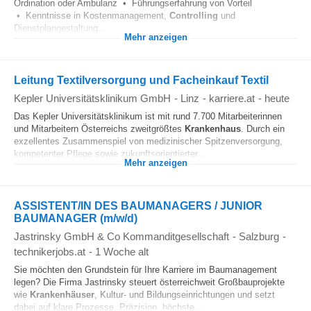
Ordination oder Ambulanz • Führungserfahrung von Vorteil
• Kenntnisse in Kostenmanagement,
Controlling
und
Dienstplangestaltung...
Mehr anzeigen
Leitung Textilversorgung und Facheinkauf Textil
Kepler Universitätsklinikum GmbH
-
Linz
-
karriere.at
-
heute
Das Kepler Universitätsklinikum ist mit rund 7.700 Mitarbeiterinnen
und Mitarbeitern Österreichs zweitgrößtes
Krankenhaus
. Durch ein
exzellentes Zusammenspiel von medizinischer Spitzenversorgung,
kompetenter Pflege sowie zukunftsorientierter...
Mehr anzeigen
ASSISTENT/IN DES BAUMANAGERS / JUNIOR
BAUMANAGER (m/w/d)
Jastrinsky GmbH & Co Kommanditgesellschaft
-
Salzburg
-
technikerjobs.at
-
1 Woche alt
Sie möchten den Grundstein für Ihre Karriere im Baumanagement
legen? Die Firma Jastrinsky steuert österreichweit Großbauprojekte
wie
Krankenhäuser
, Kultur- und Bildungseinrichtungen und setzt
dabei auf klare Prozesse, Präzision, höchste...