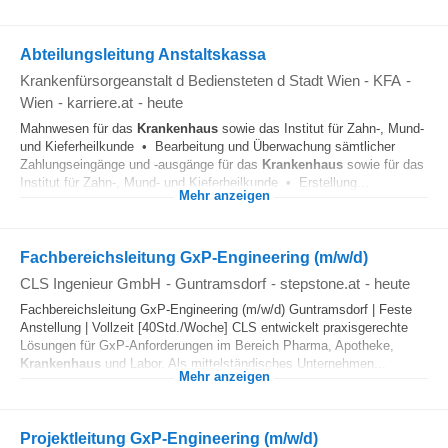
Abteilungsleitung Anstaltskassa
Krankenfürsorgeanstalt d Bediensteten d Stadt Wien - KFA
-
Wien
-
karriere.at
-
heute
Mahnwesen für das
Krankenhaus
sowie das Institut für Zahn-, Mund-
und Kieferheilkunde • Bearbeitung und Überwachung sämtlicher
Zahlungseingänge und -ausgänge für das
Krankenhaus
sowie für das
Institut für Zahn-, Mund- und Kieferheilkunde • Erstellung...
Mehr anzeigen
Fachbereichsleitung GxP-Engineering (m/w/d)
CLS Ingenieur GmbH
-
Guntramsdorf
-
stepstone.at
-
heute
Fachbereichsleitung GxP-Engineering (m/w/d) Guntramsdorf | Feste
Anstellung | Vollzeit [40Std./Woche] CLS entwickelt praxisgerechte
Lösungen für GxP-Anforderungen im Bereich Pharma, Apotheke,
Krankenhaus
und Labor. Als mittelständisches Unternehmen...
Mehr anzeigen
Projektleitung GxP-Engineering (m/w/d)