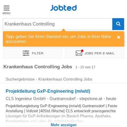
Jobted
Jobted
Jobs
Krankenhaus Controlling
Tipp: geben Sie Ihren Standort ein, um Jobs in Ihrer Nähe
Gehalt
anzusehen
Filter
Jobs per e-mail
Sortieren nach
Unternehmen
Vertragsart
Zeitintensität
Krankenhaus Controlling Jobs
1 - 15 von 17
Suchergebnisse - Krankenhaus Controlling Jobs
Projektleitung GxP-Engineering (m/w/d)
CLS Ingenieur GmbH
-
Guntramsdorf
-
stepstone.at
-
heute
Projektleitungleitung GxP-Engineering (m/w/d) Guntramsdorf | Feste
Anstellung | Vollzeit [40Std./Woche] CLS entwickelt praxisgerechte
Lösungen für GxP-Anforderungen im Bereich Pharma, Apotheke,
Krankenhaus
und Labor. Als mittelständisches...
Mehr anzeigen