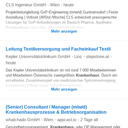
CLS Ingenieur GmbH
-
Wien
-
heute
Projektleitungleitung GxP-Engineering (m/w/d) Guntramsdorf | Feste
Anstellung | Vollzeit [40Std./Woche] CLS entwickelt praxisgerechte
Lösungen für GxP-Anforderungen im Bereich Pharma, Apotheke,
Krankenhaus
und Labor. Als mittelständisches...
Mehr anzeigen
Leitung Textilversorgung und Facheinkauf Textil
Kepler Universitätsklinikum GmbH
-
Linz
-
stepstone.at
-
heute
Das Kepler Universitätsklinikum ist mit rund 7.000 Mitarbeiterinnen
und Mitarbeitern Österreichs zweitgrößtes
Krankenhaus
. Durch ein
exzellentes Zusammenspiel von medizinischer Spitzenversorgung,
kompetenter Pflege sowie zukunftsorientierter...
Mehr anzeigen
(Senior) Consultant / Manager (m/w/d)
Krankenhausprozesse & Betriebsorganisation
whatchado GmbH
-
Wien
-
appcast.io
-
2 Tage alt
Gesundheitsmanagement,
Krankenhaus
‑ oder OP‑Management oder