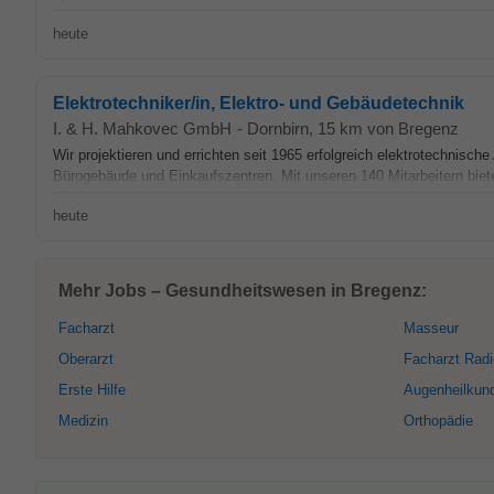
heute
Elektrotechniker/in, Elektro- und Gebäudetechnik
I. & H. Mahkovec GmbH
-
Dornbirn
, 15 km von Bregenz
Wir projektieren und errichten seit 1965 erfolgreich elektrotechnisch
Bürogebäude und Einkaufszentren. Mit unseren 140 Mitarbeitern biete
heute
Mehr Jobs – Gesundheitswesen in Bregenz:
Facharzt
Masseur
Oberarzt
Facharzt Radi
Erste Hilfe
Augenheilkun
Medizin
Orthopädie