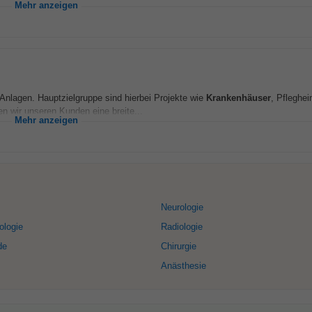
Mehr anzeigen
e Anlagen. Hauptzielgruppe sind hierbei Projekte wie
Krankenhäuser
, Pfleghe
n wir unseren Kunden eine breite...
Mehr anzeigen
Neurologie
ologie
Radiologie
de
Chirurgie
Anästhesie