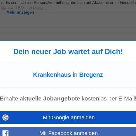
s: tw.con. ist eine Personalvermittlung, die sich auf Akademiker im Gesundh
nhäuser
, MVZ und Praxen...
Mehr anzeigen
Dein neuer Job wartet auf Dich!
rgie, Anästhesie, Endoskopie, Gastroenterologie, Hämatologie, Onkologie sow
internistischen...
Mehr anzeigen
Krankenhaus
in
Bregenz
charztausbildung Psychiatrie u. Psychothera[...]
Erhalte
aktuelle Jobangebote
kostenlos per E-Mail
lle Suchtanfragen, umfasst neben einem
Krankenhaus
eine Therapiestation, 
elle. Wir verfolgen...
Mehr anzeigen
Mit Google anmelden
Mit Facebook anmelden