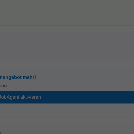
enangebot mehr!
genz
n