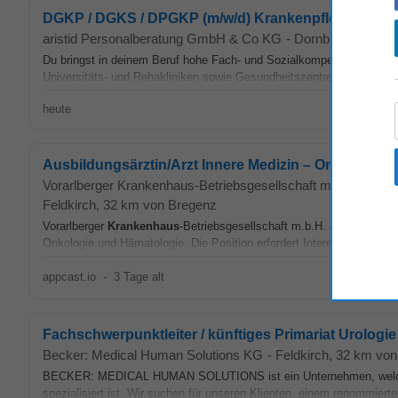
DGKP / DGKS / DPGKP (m/w/d) Krankenpfleger, Kranke
aristid Personalberatung GmbH & Co KG
-
Dornbirn
, 15 km 
Du bringst in deinem Beruf hohe Fach- und Sozialkompetenz mit und
Universitäts- und Rehakliniken sowie Gesundheitszentren in der deut
heute
Ausbildungsärztin/Arzt Innere Medizin – Onkologie
Vorarlberger Krankenhaus-Betriebsgesellschaft m.b.H. (oper
Feldkirch
, 32 km von Bregenz
Vorarlberger
Krankenhaus
-Betriebsgesellschaft m.b.H. am LKH Feldk
Onkologie und Hämatologie. Die Position erfordert Interesse an häma
appcast.io
-
3 Tage alt
Fachschwerpunktleiter / künftiges Primariat Urologie
Becker: Medical Human Solutions KG
-
Feldkirch
, 32 km vo
BECKER: MEDICAL HUMAN SOLUTIONS ist ein Unternehmen, welches 
spezialisiert ist. Wir suchen für unseren Klienten, einem renommiert