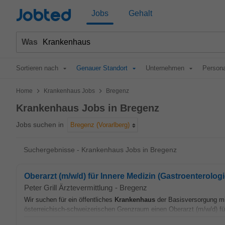
Jobted
Jobs
Gehalt
Was
Sortieren nach
Genauer Standort
Unternehmen
Persona
>
>
Home
Krankenhaus Jobs
Bregenz
Krankenhaus Jobs in Bregenz
Jobs suchen in
Bregenz (Vorarlberg)
Suchergebnisse - Krankenhaus Jobs in Bregenz
Oberarzt (m/w/d) für Innere Medizin (Gastroenterolog
Peter Grill Ärztevermittlung
-
Bregenz
Wir suchen für ein öffentliches
Krankenhaus
der Basisversorgung mit
österreichisch-schweizerischen Grenzraum einen Oberarzt (m/w/d) für