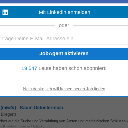
nschwester, Pflegefachkraft mit Diplom in der...
Mit Linkedin anmelden
von Bregenz
 erwartest dir dafür Wertschätzung, Anerkennung und faire Bezahlung?
Krank
oder
schsprachigen Schweiz stellen...
Mehr anzeigen
ating as Vorarlberger Landeskrankenhäuser / Vlbg. Landeskrankenhä
19 547
Leute haben schon abonniert!
irch sucht eine/n Ausbildungsärztin/-arzt für Innere Medizin mit Schwerpunkt 
tologischen...
Mehr anzeigen
 (m/w/d) - Raum Ostösterreich
n Bregenz
auf die Suche und Vermittlung von Ärzten und medizinischen Schlüsselk
en
Krankenhaus
in Ostösterreich...