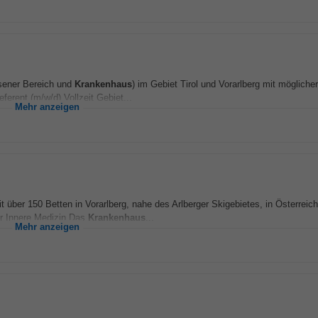
ssener Bereich und
Krankenhaus
) im Gebiet Tirol und Vorarlberg mit möglicher 
erent (m/w/d) Vollzeit Gebiet...
Mehr anzeigen
 über 150 Betten in Vorarlberg, nahe des Arlberger Skigebietes, in Österreich
ür Innere Medizin Das
Krankenhaus
...
Mehr anzeigen