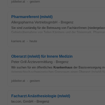
jobleiter.at
-
gestern
Pharmareferent (m/w/d)
Allergopharma VertriebsgmbH
-
Bregenz
Sie sind zuständig für die Betreuung von FachärztInnen (niedergela
Gebietsübernahme von Teilen Kärntens und der Steiermark. Pharmaref
karriere.at
-
heute
Oberarzt (m/w/d) für Innere Medizin
Peter Grill Ärztevermittlung
-
Bregenz
Wir suchen für ein öffentliches
Krankenhaus
der Basisversorgung mit
österreichisch-schweizerischen Grenzraum einen Oberarzt (m/w/d) f
jobleiter.at
-
gestern
Facharzt Anästhesiologie (m/w/d)
tw.con. GmbH
-
Bregenz