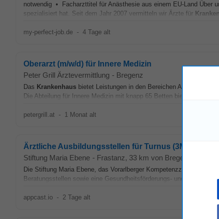
notwendig • Facharzttitel für Anästhesie aus einem EU-Land Über un
spezialisiert hat. Seit dem Jahr 2007 vermitteln wir Ärzte für
Kranke
my-perfect-job.de
-
4 Tage alt
Oberarzt (m/w/d) für Innere Medizin
Peter Grill Ärztevermittlung
-
Bregenz
Das
Krankenhaus
bietet Leistungen in den Bereichen Allgemeinchiru
Die Abteilung für Innere Medizin mit knapp 65 Betten bietet neben der 
petergrill.at
-
1 Monat alt
Ärztliche Ausbildungsstellen für Turnus (3M) oder Fa
Stiftung Maria Ebene
-
Frastanz
, 33 km von Bregenz
Die Stiftung Maria Ebene, das Vorarlberger Kompetenzzentrum für a
Beratungsstellen sowie eine Gesundheitsförderungs- und Präventionsst
appcast.io
-
2 Tage alt