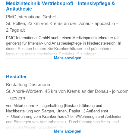
Medizintechnik-Vertriebsprofi – Intensivpflege &
Anästhesie
PMC International GmbH
-
St. Pölten
, 23 km von Krems an der Donau
-
appcast.io
-
2 Tage alt
PMC International GmbH sucht einen Medizinprodukteberater (all
genders) für Intensiv- und Anästhesiepflege in Niederösterreich. In
dieser Position beraten Sie
Krankenhäuser
und präsentieren
innovative medizintechnische Produkte. Sie bringen...
Mehr anzeigen
Bestatter
Bestattung Dussmann
-
St. Andrä-Wördern
, 45 km von Krems an der Donau
-
join.com
-
gestern
von Mitarbeitern • Lagerhaltung (Bestandsführung und
Nachbestellung von Särgen, Urnen, Papier…) Außendienst
• Überführung vom
Krankenhaus
/Heim/Wohnung samt Ankleiden
und Einsargen von Verstorbenen • Durchführung von Amts- und
sonstigen Wegen (Standesämter...
Mehr anzeigen