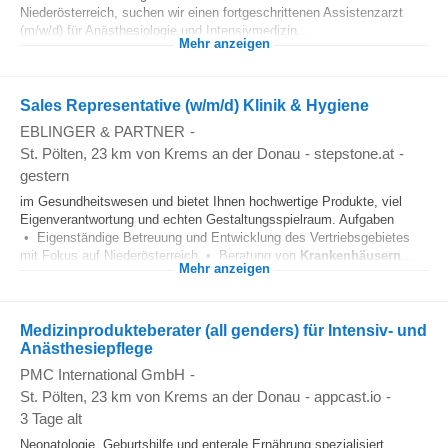
Niederösterreich, suchen wir einen fortgeschrittenen Assistenzarzt
(m/w/d) für Anästhesiologie und Intensivmedizin...
Mehr anzeigen
Sales Representative (w/m/d) Klinik & Hygiene
EBLINGER & PARTNER
-
St. Pölten
, 23 km von Krems an der Donau
-
stepstone.at
-
gestern
im Gesundheitswesen und bietet Ihnen hochwertige Produkte, viel
Eigenverantwortung und echten Gestaltungsspielraum. Aufgaben
• Eigenständige Betreuung und Entwicklung des Vertriebsgebietes
mit Fokus auf Niederösterreich • Beratung von
Krankenhäusern
...
Mehr anzeigen
Medizinprodukteberater (all genders) für Intensiv- und
Anästhesiepflege
PMC International GmbH
-
St. Pölten
, 23 km von Krems an der Donau
-
appcast.io
-
3 Tage alt
Neonatologie, Geburtshilfe und enterale Ernährung spezialisiert.