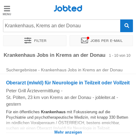
Jobted
Jobted
Jobs
Krankenhaus, Krems an der Donau
Filter
Jobs per e-mail
Gehalt
Sortieren nach
Genauer Standort
Krankenhaus Jobs in Krems an der Donau
1 - 10 von 10
Suchergebnisse - Krankenhaus Jobs in Krems an der Donau
Oberarzt (m/w/d) für Neurologie in Teilzeit oder Vollzeit
Peter Grill Ärztevermittlung
-
St. Pölten
, 23 km von Krems an der Donau
-
jobleiter.at
-
gestern
Für ein öffentliches
Krankenhaus
mit Fokussierung auf die
Psychiatrie und psychotherapeutische Medizin, mit knapp 330 Betten
im nördlichen Voralpenraum / ÖSTERREICH, bestens erreichbar,
suchen wir einen Oberarzt (m/w/d) für Neurologie in Teilzeit...
Mehr anzeigen