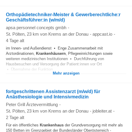
Orthopädietechniker-Meister & Gewerberechtliche:r
Geschäftsführer:in (w/m/d)
apsa personnel concepts gmbh
-
St. Pölten
, 23 km von Krems an der Donau
-
appcast.io
-
4 Tage alt
im Innen- und Außendienst • Enge Zusammenarbeit mit
Arztordinationen,
Krankenhäusern
, Pflegeeinrichtungen sowie
weiteren medizinischen Institutionen • Durchführung von
Hausbesuchen und Versorgung der Patient:innen vor Ort
• Übernahme der Funktion...
Mehr anzeigen
fortgeschrittenen Assistenzarzt (m/w/d) für
Anästhesiologie und Intensivmedizin
Peter Grill Ärztevermittlung
-
St. Pölten
, 23 km von Krems an der Donau
-
jobleiter.at
-
2 Tage alt
Für ein öffentliches
Krankenhaus
der Grundversorgung mit mehr als
150 Betten im Grenzgebiet der Bundesländer Oberösterreich -