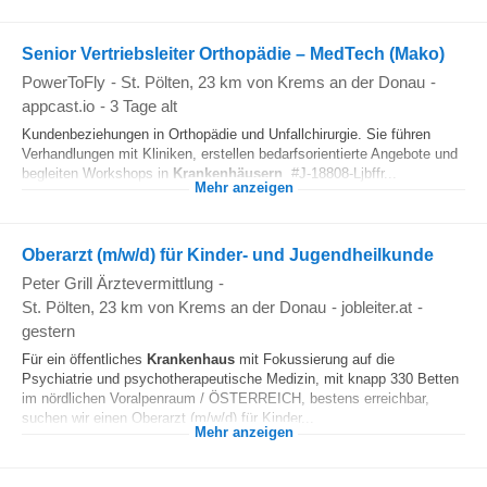
Senior Vertriebsleiter Orthopädie – MedTech (Mako)
PowerToFly
-
St. Pölten
, 23 km von Krems an der Donau
-
appcast.io
-
3 Tage alt
Kundenbeziehungen in Orthopädie und Unfallchirurgie. Sie führen
Verhandlungen mit Kliniken, erstellen bedarfsorientierte Angebote und
begleiten Workshops in
Krankenhäusern
. #J-18808-Ljbffr...
Mehr anzeigen
Oberarzt (m/w/d) für Kinder- und Jugendheilkunde
Peter Grill Ärztevermittlung
-
St. Pölten
, 23 km von Krems an der Donau
-
jobleiter.at
-
gestern
Für ein öffentliches
Krankenhaus
mit Fokussierung auf die
Psychiatrie und psychotherapeutische Medizin, mit knapp 330 Betten
im nördlichen Voralpenraum / ÖSTERREICH, bestens erreichbar,
suchen wir einen Oberarzt (m/w/d) für Kinder...
Mehr anzeigen