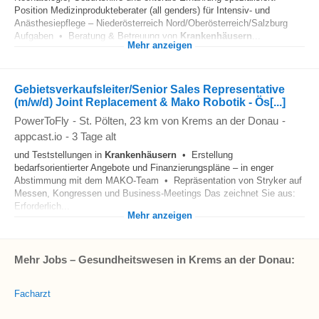
Position Medizinprodukteberater (all genders) für Intensiv- und
Anästhesiepflege – Niederösterreich Nord/Oberösterreich/Salzburg
Aufgaben • Beratung & Betreuung von
Krankenhäusern
...
Mehr anzeigen
Gebietsverkaufsleiter/Senior Sales Representative
(m/w/d) Joint Replacement & Mako Robotik - Ös[...]
PowerToFly
-
St. Pölten
, 23 km von Krems an der Donau
-
appcast.io
-
3 Tage alt
und Teststellungen in
Krankenhäusern
• Erstellung
bedarfsorientierter Angebote und Finanzierungspläne – in enger
Abstimmung mit dem MAKO-Team • Repräsentation von Stryker auf
Messen, Kongressen und Business-Meetings Das zeichnet Sie aus:
Erforderlich...
Mehr anzeigen
Mehr Jobs – Gesundheitswesen in Krems an der Donau:
Facharzt