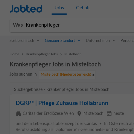
Jobted
Jobs
Gehalt
Was
Sortieren nach
Genauer Standort
Unternehmen
Persona
>
>
Home
Krankenpfleger Jobs
Mistelbach
Krankenpfleger Jobs in Mistelbach
Jobs suchen in
Mistelbach (Niederösterreich)
Suchergebnisse - Krankenpfleger Jobs in Mistelbach
DGKP* | Pflege Zuhause Hollabrunn
apartment
place
event_available
Caritas der Erzdiözese Wien
Mistelbach
heute
und dem Lebensqualitätskonzept der Caritas • In Österreich a
Berufsausbildung als Diplomierte*r Gesundheits- und
Krankenpf