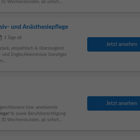
35 Wochenstunden, ab sofort...
nsiv- und Anästhesiepflege
ailable
3 Tage alt
Jetzt ansehen
sstark, empathisch & überzeugend
h- und Englischkenntnisse Sonstiges
...
Jetzt ansehen
bgeschlossene bzw. anerkannte
leger
*in sowie Berufsberechtigung
30 Wochenstunden, ab sofort...