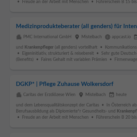
• Freude an der Arbeit mit Menschen • Führerschein B 15 bis 
Medizinprodukteberater (all genders) für Inte
apartment
place
language
event_av
PMC International GmbH
Mistelbach
appcast.io
und
Krankenpfleger
(all genders) vorteilhaft • Kommunikation
• Eigeninitiativ, strukturiert & reisebereit • Sehr gute Deutsc
(Benefits) • Faires Gehalt mit variablen Prämien • Firmenwagen
DGKP* | Pflege Zuhause Wolkersdorf
apartment
place
event_available
Caritas der Erzdiözese Wien
Mistelbach
heute
und dem Lebensqualitätskonzept der Caritas • In Österreich a
Berufsausbildung als Diplomierte*r Gesundheits- und
Krankenpf
• Freude an der Arbeit mit Menschen • Führerschein B 20 bis 