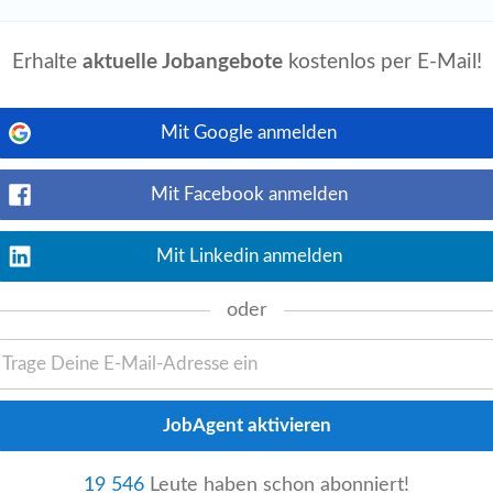
nt_available
heute
Jetzt ansehen
Mitgestaltung und Weiterentwicklung der
Erhalte
aktuelle Jobangebote
kostenlos per E-Mail!
nkenpflege
• Abgeschlossene Ausbildung
Mit Google anmelden
Mit Facebook anmelden
event_available
at
1 Woche alt
Jetzt ansehen
bildung nach den geltenden
Mit Linkedin anmelden
en des Berufsbildes des gehobenen
lossene...
oder
erson mit Funktion "Primary
event_available
heute
Jetzt ansehen
 im Ausland) • Abgeschlossene
19 546
Leute haben schon abonniert!