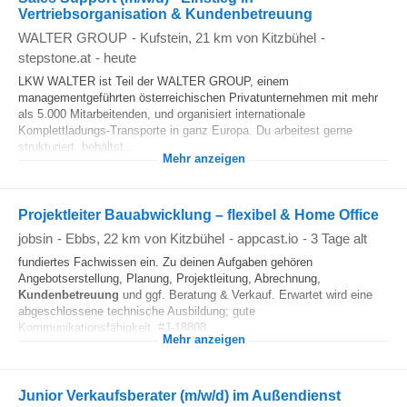
Vertriebsorganisation & Kundenbetreuung
WALTER GROUP
-
Kufstein
, 21 km von Kitzbühel
-
stepstone.at
-
heute
LKW WALTER ist Teil der WALTER GROUP, einem
managementgeführten österreichischen Privatunternehmen mit mehr
als 5.000 Mitarbeitenden, und organisiert internationale
Komplettladungs-Transporte in ganz Europa. Du arbeitest gerne
strukturiert, behältst...
Mehr anzeigen
Projektleiter Bauabwicklung – flexibel & Home Office
jobsin
-
Ebbs
, 22 km von Kitzbühel
-
appcast.io
-
3 Tage alt
fundiertes Fachwissen ein. Zu deinen Aufgaben gehören
Angebotserstellung, Planung, Projektleitung, Abrechnung,
Kundenbetreuung
und ggf. Beratung & Verkauf. Erwartet wird eine
abgeschlossene technische Ausbildung; gute
Kommunikationsfähigkeit, #J-18808...
Mehr anzeigen
Junior Verkaufsberater (m/w/d) im Außendienst