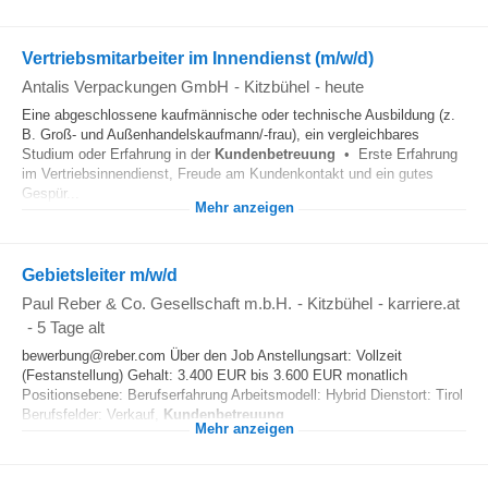
Vertriebsmitarbeiter im Innendienst (m/w/d)
Antalis Verpackungen GmbH
-
Kitzbühel
-
heute
Eine abgeschlossene kaufmännische oder technische Ausbildung (z.
B. Groß- und Außenhandelskaufmann/-frau), ein vergleichbares
Studium oder Erfahrung in der
Kundenbetreuung
• Erste Erfahrung
im Vertriebsinnendienst, Freude am Kundenkontakt und ein gutes
Gespür...
Mehr anzeigen
Gebietsleiter m/w/d
Paul Reber & Co. Gesellschaft m.b.H.
-
Kitzbühel
-
karriere.at
-
5 Tage alt
bewerbung@reber.com Über den Job Anstellungsart: Vollzeit
(Festanstellung) Gehalt: 3.400 EUR bis 3.600 EUR monatlich
Positionsebene: Berufserfahrung Arbeitsmodell: Hybrid Dienstort: Tirol
Berufsfelder: Verkauf,
Kundenbetreuung
...
Mehr anzeigen