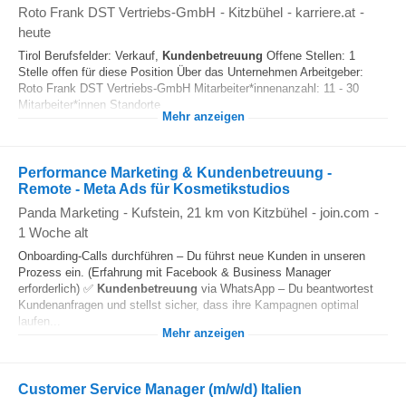
Roto Frank DST Vertriebs-GmbH
-
Kitzbühel
-
karriere.at
-
heute
Tirol Berufsfelder: Verkauf,
Kundenbetreuung
Offene Stellen: 1
Stelle offen für diese Position Über das Unternehmen Arbeitgeber:
Roto Frank DST Vertriebs-GmbH Mitarbeiter*innenanzahl: 11 - 30
Mitarbeiter*innen Standorte...
Mehr anzeigen
Performance Marketing & Kundenbetreuung -
Remote - Meta Ads für Kosmetikstudios
Panda Marketing
-
Kufstein
, 21 km von Kitzbühel
-
join.com
-
1 Woche alt
Onboarding-Calls durchführen – Du führst neue Kunden in unseren
Prozess ein. (Erfahrung mit Facebook & Business Manager
erforderlich) ✅
Kundenbetreuung
via WhatsApp – Du beantwortest
Kundenanfragen und stellst sicher, dass ihre Kampagnen optimal
laufen...
Mehr anzeigen
Customer Service Manager (m/w/d) Italien