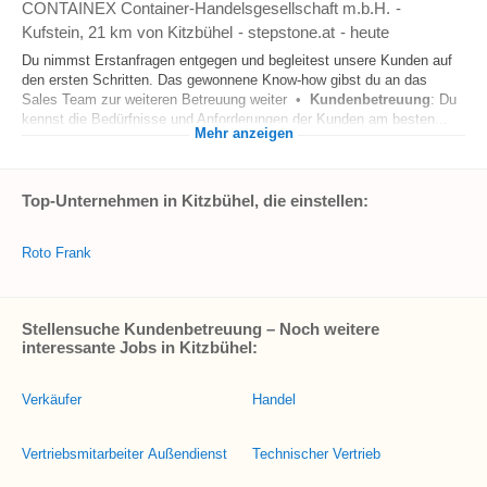
CONTAINEX Container-Handelsgesellschaft m.b.H.
-
Kufstein
, 21 km von Kitzbühel
-
stepstone.at
-
heute
Du nimmst Erstanfragen entgegen und begleitest unsere Kunden auf
den ersten Schritten. Das gewonnene Know-how gibst du an das
Sales Team zur weiteren Betreuung weiter •
Kundenbetreuung
: Du
kennst die Bedürfnisse und Anforderungen der Kunden am besten...
Mehr anzeigen
Top-Unternehmen in Kitzbühel, die einstellen:
Roto Frank
Stellensuche Kundenbetreuung – Noch weitere
interessante Jobs in Kitzbühel:
Verkäufer
Handel
Vertriebsmitarbeiter Außendienst
Technischer Vertrieb