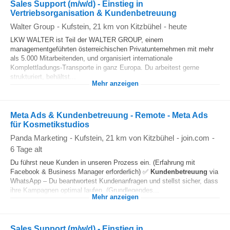
Sales Support (m/w/d) - Einstieg in
Vertriebsorganisation & Kundenbetreuung
Walter Group
-
Kufstein
, 21 km von Kitzbühel
-
heute
LKW WALTER ist Teil der WALTER GROUP, einem
managementgeführten österreichischen Privatunternehmen mit mehr
als 5.000 Mitarbeitenden, und organisiert internationale
Komplettladungs-Transporte in ganz Europa. Du arbeitest gerne
strukturiert, behältst...
Mehr anzeigen
Meta Ads & Kundenbetreuung - Remote - Meta Ads
für Kosmetikstudios
Panda Marketing
-
Kufstein
, 21 km von Kitzbühel
-
join.com
-
6 Tage alt
Du führst neue Kunden in unseren Prozess ein. (Erfahrung mit
Facebook & Business Manager erforderlich) ✅
Kundenbetreuung
via
WhatsApp – Du beantwortest Kundenanfragen und stellst sicher, dass
ihre Kampagnen optimal laufen. (Grundlegendes...
Mehr anzeigen
Sales Support (m/w/d) - Einstieg in