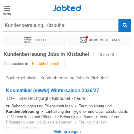
Jobted
Jobted
Jobs
Kundenbetreuung, Kitzbühel
Filter
Jobs per e-mail
Gehalt
Sortieren nach
Genauer Standort
Unternehmen
Zeitintens
Kundenbetreuung Jobs in Kitzbühel
1 - 10 von 10
Jobs suchen in
Suchergebnisse - Kundenbetreuung Jobs in Kitzbühel
Kosmetiker (m/w/d) Wintersaison 2026/27
TOP Hotel Hochgurgl
-
Kitzbühel
-
heute
zu Behandlungen und Pflegeprodukten • Terminplanung und
Kundenbetreuung
• Einhaltung der Hygiene- und Qualitätsstandards
• Vorbereitung und Pflege der Behandlungsräume • Verkauf von
Pflegeprodukten und Zusatzleistungen • Freundlicher und
professioneller Umgang...
Mehr anzeigen