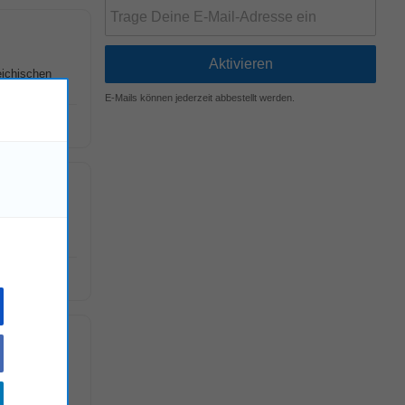
eichischen
E-Mails können jederzeit abbestellt werden.
dler am
!
 Wir