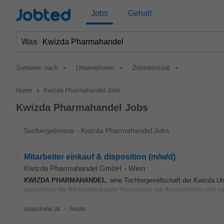
Jobted
Jobs
Gehalt
Was
Sortieren nach
Unternehmen
Zeitintensität
>
Home
Kwizda Pharmahandel Jobs
Kwizda Pharmahandel Jobs
Suchergebnisse - Kwizda Pharmahandel Jobs
Mitarbeiter einkauf & disposition (m/w/d)
Kwizda Pharmahandel GmbH
-
Wien
KWIZDA
PHARMAHANDEL
, eine Tochtergesellschaft der Kwizda 
garantieren die flächendeckende Versorgung mit Arzneimitteln und za
stepstone.at
-
heute