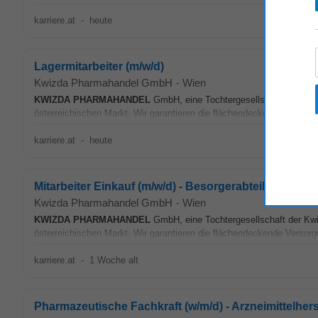
karriere.at
-
heute
Lagermitarbeiter (m/w/d)
Kwizda Pharmahandel GmbH
-
Wien
KWIZDA
PHARMAHANDEL
GmbH, eine Tochtergesellschaft der Kwi
österreichischen Markt. Wir garantieren die flächendeckende Versorgu
karriere.at
-
heute
Mitarbeiter Einkauf (m/w/d) - Besorgerabteilung
Kwizda Pharmahandel GmbH
-
Wien
KWIZDA
PHARMAHANDEL
GmbH, eine Tochtergesellschaft der Kwi
österreichischen Markt. Wir garantieren die flächendeckende Versorgu
karriere.at
-
1 Woche alt
Pharmazeutische Fachkraft (w/m/d) - Arzneimittelher