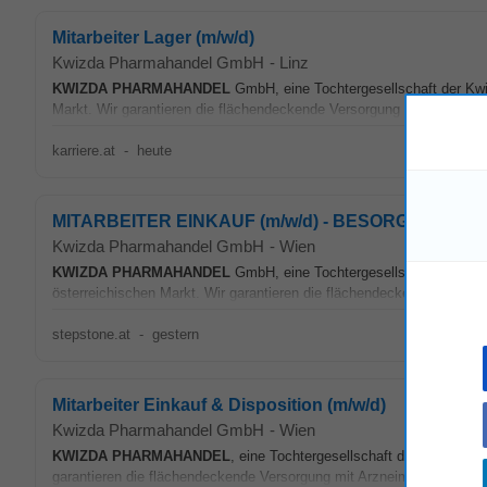
Mitarbeiter Lager (m/w/d)
Kwizda Pharmahandel GmbH
-
Linz
KWIZDA
PHARMAHANDEL
GmbH, eine Tochtergesellschaft der Kwi
Markt. Wir garantieren die flächendeckende Versorgung mit Arzneimit
karriere.at
-
heute
MITARBEITER EINKAUF (m/w/d) - BESORGERABTE
Kwizda Pharmahandel GmbH
-
Wien
KWIZDA
PHARMAHANDEL
GmbH, eine Tochtergesellschaft der Kwi
österreichischen Markt. Wir garantieren die flächendeckende Versorgu
stepstone.at
-
gestern
Mitarbeiter Einkauf & Disposition (m/w/d)
Kwizda Pharmahandel GmbH
-
Wien
KWIZDA
PHARMAHANDEL
, eine Tochtergesellschaft der Kwizda 
garantieren die flächendeckende Versorgung mit Arzneimitteln und za