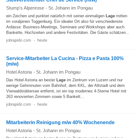
Stump's Alpenrose
-
St. Johann im Pongau
ein Zeichen und punktet natürlich mit seiner einmaligen
Lage
mitten
im voralpinen Toggenburg. Ein idealer Ort also für verschiedenste
Anlässe: Business-Meetings, Seminare und Workshops aber auch
Bankette, Hochzeiten und andere Festivitäten. Die Gäste schätzen...
jobrapido.com
-
heute
Service-Mitarbeiter La Cucina - Pizza e Pasta 100%
(m/w)
Hotel Astoria
-
St. Johann im Pongau
Das Hotel Astoria an bester
Lage
im Zentrum von Luzern und nur
wenige Gehminuten vom Bahnhof, dem KKL, der Altstadt und dem
Vierwaldstättersee entfernt, ist ein top modernes 4-Sterne Hotel mit
263 renovierten Zimmern sowie 5 Bankett...
jobrapido.com
-
heute
Mitarbeiterin Reinigung m/w 40% Wochenende
Hotel Astoria
-
St. Johann im Pongau