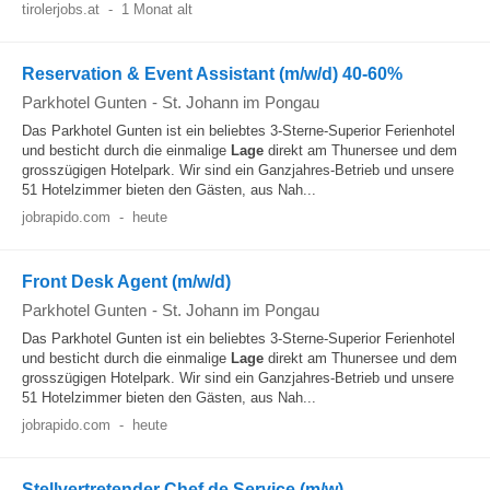
tirolerjobs.at
-
1 Monat alt
Reservation & Event Assistant (m/w/d) 40-60%
Parkhotel Gunten
-
St. Johann im Pongau
Das Parkhotel Gunten ist ein beliebtes 3-Sterne-Superior Ferienhotel
und besticht durch die einmalige
Lage
direkt am Thunersee und dem
grosszügigen Hotelpark. Wir sind ein Ganzjahres-Betrieb und unsere
51 Hotelzimmer bieten den Gästen, aus Nah...
jobrapido.com
-
heute
Front Desk Agent (m/w/d)
Parkhotel Gunten
-
St. Johann im Pongau
Das Parkhotel Gunten ist ein beliebtes 3-Sterne-Superior Ferienhotel
und besticht durch die einmalige
Lage
direkt am Thunersee und dem
grosszügigen Hotelpark. Wir sind ein Ganzjahres-Betrieb und unsere
51 Hotelzimmer bieten den Gästen, aus Nah...
jobrapido.com
-
heute
Stellvertretender Chef de Service (m/w)