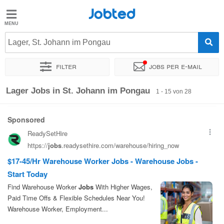
Jobted
Jobted
Jobs
Lager, St. Johann im Pongau
Filter
Jobs per e-mail
Gehalt
Sortieren nach
Genauer Standort
Unternehmen
Personald
Lager Jobs in St. Johann im Pongau
1 - 15 von 28