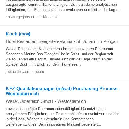
ausgeprägte Kommunikationsfähigkeit Du nutzt deine analytischen
Fähigkeiten, um Prozessabläufe zu evaluieren und bist in der
Lage
...
salzburgerjobs.at
-
1 Monat alt
Koch (m/w)
Hotel Restaurant Seegarten-Marina
-
St. Johann im Pongau
Werde Teil unseres Küchenteams im neu renovierten Restaurant
Seegarten Marina Das 'Seegärtli' ist in Spiez und der Region seit
vielen Jahren ein Begriff. Unsere einzigartige
Lage
direkt an der
Spiezer Bucht mit Blick auf den Thunersee...
jobrapido.com
-
heute
KFZ-Qualitätsmanager (m/w/d) Purchasing Process -
Westösterreich
WKDA Österreich GmbH
-
Westösterreich
sowie ausgeprägte Kommunikationsfähigkeit Du nutzt deine
analytischen Fähigkeiten, um Prozessabläufe zu evaluieren und bist
in der
Lage
, Wissen zu vermitteln und Kompetenzen
weiterzuentwickeln Dein innovatives Mindset begeistert...