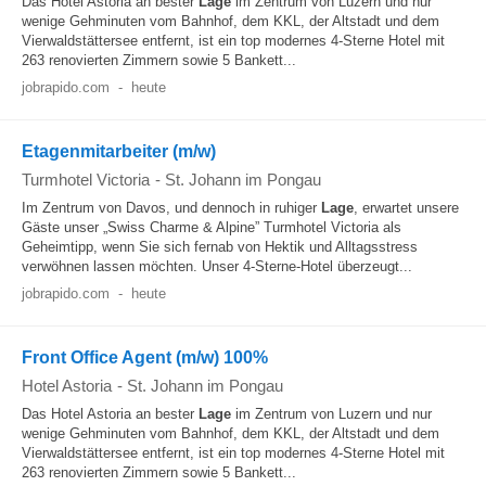
Das Hotel Astoria an bester
Lage
im Zentrum von Luzern und nur
wenige Gehminuten vom Bahnhof, dem KKL, der Altstadt und dem
Vierwaldstättersee entfernt, ist ein top modernes 4-Sterne Hotel mit
263 renovierten Zimmern sowie 5 Bankett...
jobrapido.com
-
heute
Etagenmitarbeiter (m/w)
Turmhotel Victoria
-
St. Johann im Pongau
Im Zentrum von Davos, und dennoch in ruhiger
Lage
, erwartet unsere
Gäste unser „Swiss Charme & Alpine” Turmhotel Victoria als
Geheimtipp, wenn Sie sich fernab von Hektik und Alltagsstress
verwöhnen lassen möchten. Unser 4-Sterne-Hotel überzeugt...
jobrapido.com
-
heute
Front Office Agent (m/w) 100%
Hotel Astoria
-
St. Johann im Pongau
Das Hotel Astoria an bester
Lage
im Zentrum von Luzern und nur
wenige Gehminuten vom Bahnhof, dem KKL, der Altstadt und dem
Vierwaldstättersee entfernt, ist ein top modernes 4-Sterne Hotel mit
263 renovierten Zimmern sowie 5 Bankett...