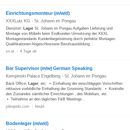
Einrichtungsmonteur (m/w/d)
XXXLutz KG
-
St. Johann im Pongau
Dienstort:
Lager
St. Johann im Pongau Aufgaben Lieferung und
Montage von Möbeln beim Endkunden Umsetzung der XXXL
Montagestandards Kundenbegeisterung durch perfekte Montagen
Qualifikationen Abgeschlossene Berufsausbildung...
sn.at
-
4 Tage alt
Bar Supervisor (m/w) German Speaking
Kempinski Palace Engelberg
-
St. Johann im Pongau
Back Office,
Lager
, etc. • Einhaltung der einschlägigen Vorschriften
inklusive vorbildliche Einhaltung der Grooming Standards. • Kontrolle
des Zustandes sämtlicher Einrichtungen , des Mobiliars, etc.
• Teilnahme an den täglichen F&B Meetings...
jobrapido.com
-
heute
Bodenleger (m/w/d)