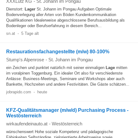
XXXLutz KG
-
St. Johann im Pongau
Dienstort:
Lager
St. Johann im Pongau Aufgaben Optimale
Bodenverlegung aller Arten von Böden Kundenkommunikation
Qualifikationen Idealerweise abgeschlossene Berufsausbildung als
Bodenleger oder Berufserfahrung in diesem Bereich...
sn.at
-
5 Tage alt
Restaurationsfachangestellte (m/w) 80-100%
Stump's Alpenrose
-
St. Johann im Pongau
ein Zeichen und punktet natürlich mit seiner einmaligen
Lage
mitten
im voralpinen Toggenburg. Ein idealer Ort also für verschiedenste
Anlässe: Business-Meetings, Seminare und Workshops aber auch
Bankette, Hochzeiten und andere Festivitäten. Die Gäste schätzen...
jobrapido.com
-
heute
KFZ-Qualitätsmanager (m/w/d) Purchasing Process -
Westösterreich
wirkaufendeinauto.at
-
Westösterreich
wünschenswert Hohe soziale Kompetenz und pädagogische
Fähigkeiten Selbständige, zielorientierte Arbeitsweise sowie