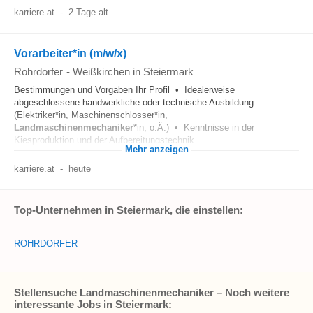
karriere.at
-
2 Tage alt
Vorarbeiter*in (m/w/x)
Rohrdorfer
-
Weißkirchen in Steiermark
Bestimmungen und Vorgaben Ihr Profil • Idealerweise
abgeschlossene handwerkliche oder technische Ausbildung
(Elektriker*in, Maschinenschlosser*in,
Landmaschinenmechaniker
*in, o.Ä.) • Kenntnisse in der
Kiesproduktion und der Aufbereitungstechnik...
Mehr anzeigen
karriere.at
-
heute
Top-Unternehmen in Steiermark, die einstellen:
ROHRDORFER
Stellensuche Landmaschinenmechaniker – Noch weitere
interessante Jobs in Steiermark: