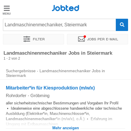
Jobted
Jobted
Jobs
Landmaschinenmechaniker, Steiermark
Filter
Jobs per e-mail
Gehalt
Sortieren nach
Unternehmen
Zeitintensität
Landmaschinenmechaniker Jobs in Steiermark
1 - 2 von 2
Suchergebnisse - Landmaschinenmechaniker Jobs in
Steiermark
Mitarbeiter*in für Kiesproduktion (m/w/x)
Rohrdorfer
-
Gröbming
aller sicherheitstechnischer Bestimmungen und Vorgaben Ihr Profil
• Idealerweise eine abgeschlossene handwerkliche oder technische
Ausbildung (Elektriker*in, Maschinenschlosser*in,
Landmaschinenmechaniker
*in (m/w/x), o.Ä.) • Erfahrung im
Umgang mit Erdbaumaschinen...
Mehr anzeigen