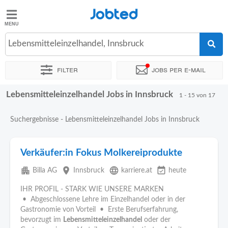
Jobted
Jobted
Jobs
Lebensmitteleinzelhandel, Innsbruck
Filter
Jobs per e-mail
Gehalt
Lebensmitteleinzelhandel Jobs in Innsbruck
Sortieren nach
Genauer Standort
Unternehmen
Zeitintens
1 - 15 von 17
Suchergebnisse - Lebensmitteleinzelhandel Jobs in Innsbruck
Verkäufer:in Fokus Molkereiprodukte
apartment
place
language
event_available
Billa AG
Innsbruck
karriere.at
heute
IHR PROFIL - STARK WIE UNSERE MARKEN
• Abgeschlossene Lehre im Einzelhandel oder in der
Gastronomie von Vorteil • Erste Berufserfahrung,
bevorzugt im
Lebensmitteleinzelhandel
oder der