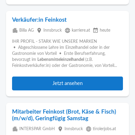
Verkäufer:in Feinkost
apartment
place
language
event_available
Billa AG
Innsbruck
karriere.at
heute
IHR PROFIL - STARK WIE UNSERE MARKEN
• Abgeschlossene Lehre im Einzelhandel oder in der
Gastronomie von Vorteil • Erste Berufserfahrung,
bevorzugt im
Lebensmitteleinzelhandel
(z.B.
Feinkostverkäufer:in) oder der Gastronomie, von Vorteil...
Jetzt ansehen
Mitarbeiter Feinkost (Brot, Käse & Fisch)
(m/w/d), Geringfügig Samstag
apartment
place
language
INTERSPAR GmbH
Innsbruck
tirolerjobs.at