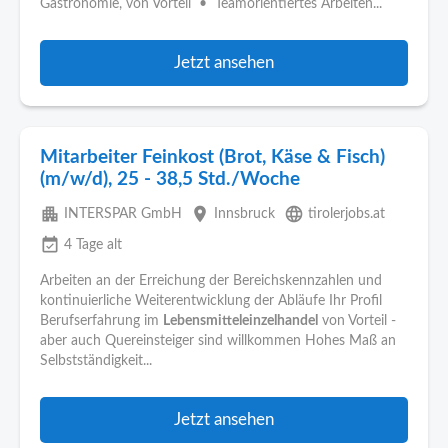
Gastronomie, von Vorteil • Teamorientiertes Arbeiten...
Jetzt ansehen
Mitarbeiter Feinkost (Brot, Käse & Fisch)
(m/w/d), 25 - 38,5 Std./Woche
apartment
place
language
INTERSPAR GmbH
Innsbruck
tirolerjobs.at
event_available
4 Tage alt
Arbeiten an der Erreichung der Bereichskennzahlen und
kontinuierliche Weiterentwicklung der Abläufe Ihr Profil
Berufserfahrung im
Lebensmitteleinzelhandel
von Vorteil -
aber auch Quereinsteiger sind willkommen Hohes Maß an
Selbstständigkeit...
Jetzt ansehen