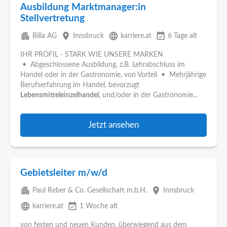
Ausbildung Marktmanager:in
Stellvertretung
apartment
place
language
event_available
Billa AG
Innsbruck
karriere.at
6 Tage alt
IHR PROFIL - STARK WIE UNSERE MARKEN
• Abgeschlossene Ausbildung, z.B. Lehrabschluss im
Handel oder in der Gastronomie, von Vorteil • Mehrjährige
Berufserfahrung im Handel, bevorzugt
Lebensmitteleinzelhandel
, und/oder in der Gastronomie...
Jetzt ansehen
Gebietsleiter m/w/d
apartment
place
Paul Reber & Co. Gesellschaft m.b.H.
Innsbruck
language
event_available
karriere.at
1 Woche alt
von festen und neuen Kunden, überwiegend aus dem