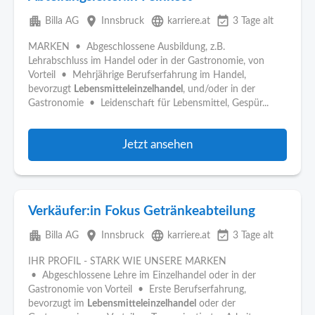
apartment
place
language
event_available
Billa AG
Innsbruck
karriere.at
3 Tage alt
MARKEN • Abgeschlossene Ausbildung, z.B.
Lehrabschluss im Handel oder in der Gastronomie, von
Vorteil • Mehrjährige Berufserfahrung im Handel,
bevorzugt
Lebensmitteleinzelhandel
, und/oder in der
Gastronomie • Leidenschaft für Lebensmittel, Gespür...
Jetzt ansehen
Verkäufer:in Fokus Getränkeabteilung
apartment
place
language
event_available
Billa AG
Innsbruck
karriere.at
3 Tage alt
IHR PROFIL - STARK WIE UNSERE MARKEN
• Abgeschlossene Lehre im Einzelhandel oder in der
Gastronomie von Vorteil • Erste Berufserfahrung,
bevorzugt im
Lebensmitteleinzelhandel
oder der