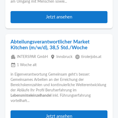
am Umgang mit Menschen sowie...
Jetzt ansehen
Abteilungsverantwortlicher Market
Kitchen (m/w/d), 38,5 Std./Woche
apartment
place
language
INTERSPAR GmbH
Innsbruck
tirolerjobs.at
event_available
1 Woche alt
in Eigenverantwortung Gemeinsam geht’s besser:
Gemeinsames Arbeiten an der Erreichung der
Bereichskennzahlen und kontinuierliche Weiterentwicklung
der Abläufe Ihr Profil Berufserfahrung im
Lebensmitteleinzelhandel
inkl. Führungserfahrung
vorteilhaft...
Jetzt ansehen