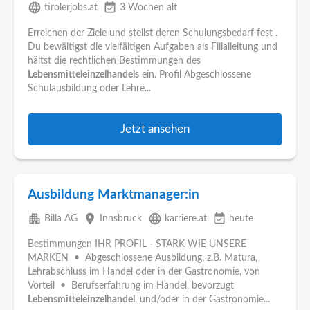
language
event_available
tirolerjobs.at
3 Wochen alt
Erreichen der Ziele und stellst deren Schulungsbedarf fest .
Du bewältigst die vielfältigen Aufgaben als Filialleitung und
hältst die rechtlichen Bestimmungen des
Lebensmitteleinzelhandels
ein. Profil Abgeschlossene
Schulausbildung oder Lehre...
Jetzt ansehen
Ausbildung Marktmanager:in
apartment
place
language
event_available
Billa AG
Innsbruck
karriere.at
heute
Bestimmungen IHR PROFIL - STARK WIE UNSERE
MARKEN • Abgeschlossene Ausbildung, z.B. Matura,
Lehrabschluss im Handel oder in der Gastronomie, von
Vorteil • Berufserfahrung im Handel, bevorzugt
Lebensmitteleinzelhandel
, und/oder in der Gastronomie...