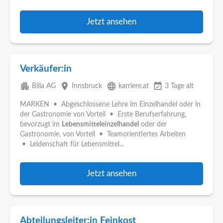
Jetzt ansehen
Verkäufer:in
apartment
place
language
event_available
Billa AG
Innsbruck
karriere.at
3 Tage alt
MARKEN • Abgeschlossene Lehre im Einzelhandel oder in
der Gastronomie von Vorteil • Erste Berufserfahrung,
bevorzugt im
Lebensmitteleinzelhandel
oder der
Gastronomie, von Vorteil • Teamorientiertes Arbeiten
• Leidenschaft für Lebensmittel...
Jetzt ansehen
Abteilungsleiter:in Feinkost