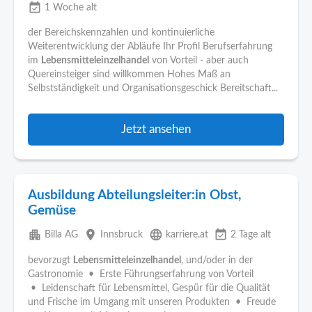
event_available
1 Woche alt
der Bereichskennzahlen und kontinuierliche
Weiterentwicklung der Abläufe Ihr Profil Berufserfahrung
im
Lebensmitteleinzelhandel
von Vorteil - aber auch
Quereinsteiger sind willkommen Hohes Maß an
Selbstständigkeit und Organisationsgeschick Bereitschaft...
Jetzt ansehen
Ausbildung Abteilungsleiter:in Obst,
Gemüse
apartment
place
language
event_available
Billa AG
Innsbruck
karriere.at
2 Tage alt
bevorzugt
Lebensmitteleinzelhandel
, und/oder in der
Gastronomie • Erste Führungserfahrung von Vorteil
• Leidenschaft für Lebensmittel, Gespür für die Qualität
und Frische im Umgang mit unseren Produkten • Freude