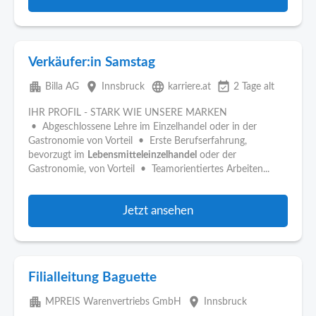
Verkäufer:in Samstag
apartment
place
language
event_available
Billa AG
Innsbruck
karriere.at
2 Tage alt
IHR PROFIL - STARK WIE UNSERE MARKEN
• Abgeschlossene Lehre im Einzelhandel oder in der
Gastronomie von Vorteil • Erste Berufserfahrung,
bevorzugt im
Lebensmitteleinzelhandel
oder der
Gastronomie, von Vorteil • Teamorientiertes Arbeiten...
Jetzt ansehen
Filialleitung Baguette
apartment
place
MPREIS Warenvertriebs GmbH
Innsbruck