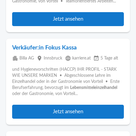
Gastronomie, von Vorteil • Teamorientiertes Arbeiten...
Jetzt ansehen
Verkäufer:in Fokus Kassa
apartment
place
language
event_available
Billa AG
Innsbruck
karriere.at
5 Tage alt
und Hygienevorschriften (HACCP) IHR PROFIL - STARK
WIE UNSERE MARKEN • Abgeschlossene Lehre im
Einzelhandel oder in der Gastronomie von Vorteil • Erste
Berufserfahrung, bevorzugt im
Lebensmitteleinzelhandel
oder der Gastronomie, von Vorteil...
Jetzt ansehen