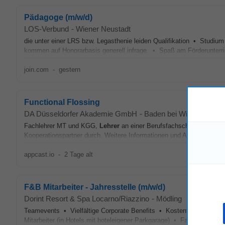
Pädagoge (m/w/d)
LOS-Verbund
-
Wiener Neustadt
die unter einer LRS bzw. Legasthenie leiden Qualifikation • Studi
kommen auf Honorarbasis generell infrage. • Spaß am Förderunterric
join.com
-
gestern
Functional Flossing
DA Düsseldorfer Akademie GmbH
-
Baden bei Wien
Fachlehrer MT und KGG,
Lehrer
an einer Berufsfachschule für Phy
Kooperationspartner durch. Weitere Informationen und Anmeldung übe
appcast.io
-
2 Tage alt
F&B Mitarbeiter - Jahresstelle (m/w/d)
Dorint Resort & Spa Locarno/Riazzino
-
Mödling
Teamevents • Vielfältige Corporate Benefits • Kostenfreie Yogakur
Mitarbeiter (in Hotels mit hoteleigener Parkgarage) • Fachliche und 