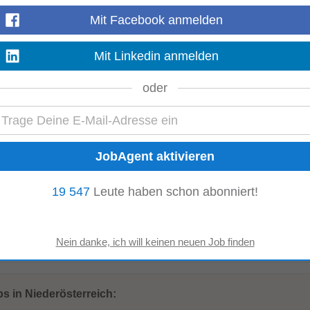
Mehr anzeigen
Mit Facebook anmelden
Mit Linkedin anmelden
oder
lmäßige Teamevents • Vielfältige Corporate Benefits • Kostenfreie Yogaku
r Mitarbeiter (in Hotels mit hoteleigener...
Mehr anzeigen
19 547
Leute haben schon abonniert!
lmäßige Teamevents • Vielfältige Corporate Benefits • Kostenfreie Yogaku
r Mitarbeiter (in Hotels mit hoteleigener...
Mehr anzeigen
s in Niederösterreich: