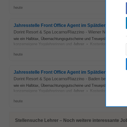
heute
Jahresstelle Front Office Agent im Spätdienst (m/w/d)
Dorint Resort & Spa Locarno/Riazzino
-
Wiener Neustadt
wie ein Halbtax, Übernachtungsgutscheine und Treueprämien • Rege
konzerneigene Yogalehrerinnen und -
lehrer
• Kostenlose Parkplätze fü
heute
Jahresstelle Front Office Agent im Spätdienst (m/w/d)
Dorint Resort & Spa Locarno/Riazzino
-
Baden bei Wien
wie ein Halbtax, Übernachtungsgutscheine und Treueprämien • Rege
konzerneigene Yogalehrerinnen und -
lehrer
• Kostenlose Parkplätze fü
heute
Stellensuche Lehrer – Noch weitere interessante Job