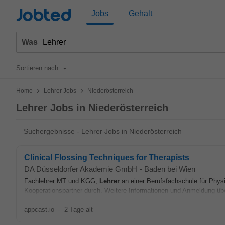
Jobted
Jobs
Gehalt
Was
Sortieren nach
>
>
Home
Lehrer Jobs
Niederösterreich
Lehrer Jobs in Niederösterreich
Suchergebnisse - Lehrer Jobs in Niederösterreich
Clinical Flossing Techniques for Therapists
DA Düsseldorfer Akademie GmbH
-
Baden bei Wien
Fachlehrer MT und KGG,
Lehrer
an einer Berufsfachschule für Phy
Kooperationspartner durch. Weitere Informationen und Anmeldung übe
appcast.io
-
2 Tage alt