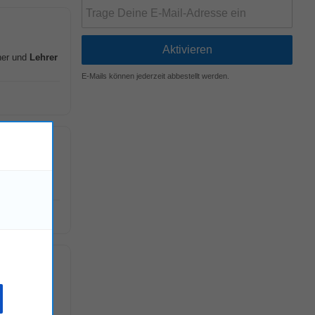
her und
Lehrer
E-Mails können jederzeit abbestellt werden.
!
 für