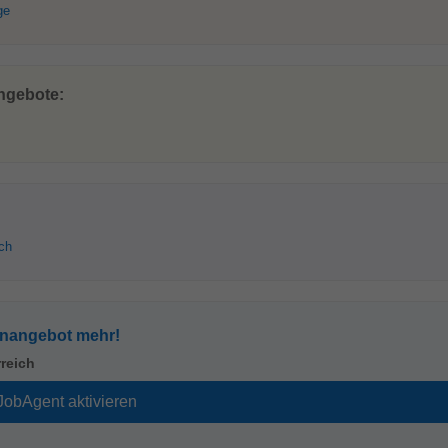
ge
angebote:
ich
enangebot mehr!
reich