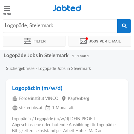
Jobted
Jobted
Jobs
Logopäde, Steiermark
Filter
Jobs per e-mail
Gehalt
Logopäde Jobs in Steiermark
Sortieren nach
Zeitintensität
1 - 1 von 1
Suchergebnisse - Logopäde Jobs in Steiermark
Logopäd:ln (m/w/d)
apartment
place
Förderinstitut VINCO
Kapfenberg
language
event_available
steirerjobs.at
1 Monat alt
Logopädin /
Logopäde
(m/w/d) DEIN PROFIL
Abgeschlossene oder laufende Ausbildung für Logopädie
Fähigkeit zu selbstständiger Arbeit Hohes Maß an