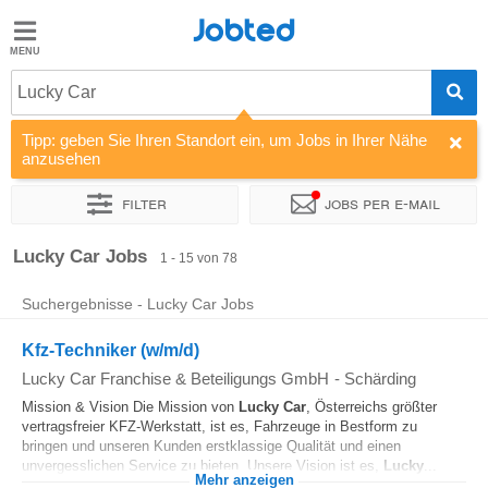
Jobted
Jobted
Jobs
Lucky Car
Tipp: geben Sie Ihren Standort ein, um Jobs in Ihrer Nähe
Gehalt
anzusehen
Filter
Jobs per e-mail
Sortieren nach
Unternehmen
Zeitintensität
Lucky Car Jobs
1 - 15 von 78
Suchergebnisse - Lucky Car Jobs
Kfz-Techniker (w/m/d)
Lucky Car Franchise & Beteiligungs GmbH
-
Schärding
Mission & Vision Die Mission von
Lucky
Car
, Österreichs größter
vertragsfreier KFZ-Werkstatt, ist es, Fahrzeuge in Bestform zu
bringen und unseren Kunden erstklassige Qualität und einen
unvergesslichen Service zu bieten. Unsere Vision ist es,
Lucky
...
Mehr anzeigen