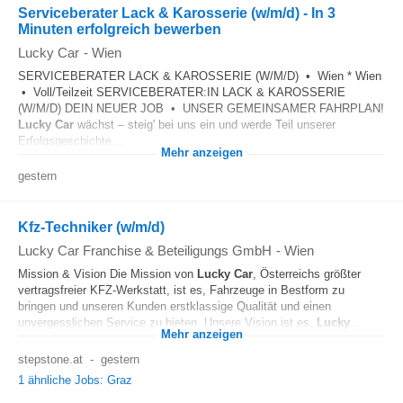
Serviceberater Lack & Karosserie (w/m/d) - In 3
Minuten erfolgreich bewerben
Lucky Car
-
Wien
SERVICEBERATER LACK & KAROSSERIE (W/M/D) • Wien * Wien
• Voll/Teilzeit SERVICEBERATER:IN LACK & KAROSSERIE
(W/M/D) DEIN NEUER JOB • UNSER GEMEINSAMER FAHRPLAN!
Lucky
Car
wächst – steig' bei uns ein und werde Teil unserer
Erfolgsgeschichte...
Mehr anzeigen
gestern
Kfz-Techniker (w/m/d)
Lucky Car Franchise & Beteiligungs GmbH
-
Wien
Mission & Vision Die Mission von
Lucky
Car
, Österreichs größter
vertragsfreier KFZ-Werkstatt, ist es, Fahrzeuge in Bestform zu
bringen und unseren Kunden erstklassige Qualität und einen
unvergesslichen Service zu bieten. Unsere Vision ist es,
Lucky
...
Mehr anzeigen
stepstone.at
-
gestern
1 ähnliche Jobs: Graz