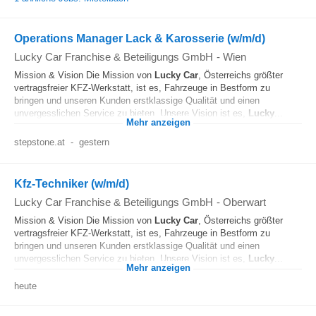
Operations Manager Lack & Karosserie (w/m/d)
Lucky Car Franchise & Beteiligungs GmbH
-
Wien
Mission & Vision Die Mission von
Lucky
Car
, Österreichs größter
vertragsfreier KFZ-Werkstatt, ist es, Fahrzeuge in Bestform zu
bringen und unseren Kunden erstklassige Qualität und einen
unvergesslichen Service zu bieten. Unsere Vision ist es,
Lucky
...
Mehr anzeigen
stepstone.at
-
gestern
Kfz-Techniker (w/m/d)
Lucky Car Franchise & Beteiligungs GmbH
-
Oberwart
Mission & Vision Die Mission von
Lucky
Car
, Österreichs größter
vertragsfreier KFZ-Werkstatt, ist es, Fahrzeuge in Bestform zu
bringen und unseren Kunden erstklassige Qualität und einen
unvergesslichen Service zu bieten. Unsere Vision ist es,
Lucky
...
Mehr anzeigen
heute