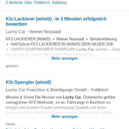
2 ähnliche Jobs: Feldkirch, Salzburg
Kfz-Lackierer (w/m/d) - In 3 Minuten erfolgreich
bewerben
Lucky Car
-
Wiener Neustadt
KFZ-LACKIERER (W/M/D) • Wiener Neustadt • Berufserfahrung
• Voll/Teilzeit KFZ-LACKIERER:IN (W/M/D) DEIN NEUER JOB
• UNSER GEMEINSAMER FAHRPLAN!
Lucky
Car
wächst – steig'
bei uns ein und werde Teil unserer Erfolgsgeschichte...
Mehr anzeigen
gestern
Kfz-Spengler (w/m/d)
Lucky Car Franchise & Beteiligungs GmbH
-
Feldkirch
Mission & Vision Die Mission von
Lucky
Car
, Österreichs größter
vertragsfreier KFZ-Werkstatt, ist es, Fahrzeuge in Bestform zu
bringen und unseren Kunden erstklassige Qualität und einen
unvergesslichen Service zu bieten. Unsere Vision ist es,
Lucky
...
Mehr anzeigen
heute