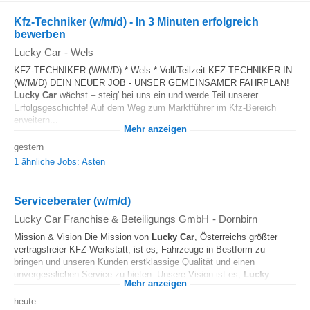
Kfz-Techniker (w/m/d) - In 3 Minuten erfolgreich
bewerben
Lucky Car
-
Wels
KFZ-TECHNIKER (W/M/D) * Wels * Voll/Teilzeit KFZ-TECHNIKER:IN
(W/M/D) DEIN NEUER JOB - UNSER GEMEINSAMER FAHRPLAN!
Lucky
Car
wächst – steig' bei uns ein und werde Teil unserer
Erfolgsgeschichte! Auf dem Weg zum Marktführer im Kfz-Bereich
erweitern...
Mehr anzeigen
gestern
1 ähnliche Jobs: Asten
Serviceberater (w/m/d)
Lucky Car Franchise & Beteiligungs GmbH
-
Dornbirn
Mission & Vision Die Mission von
Lucky
Car
, Österreichs größter
vertragsfreier KFZ-Werkstatt, ist es, Fahrzeuge in Bestform zu
bringen und unseren Kunden erstklassige Qualität und einen
unvergesslichen Service zu bieten. Unsere Vision ist es,
Lucky
...
Mehr anzeigen
heute