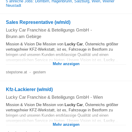
5 ähnliche Jobs: Dornbirn, Hagenbrunn, Salzburg, Wien, Wiener
Neustadt
Sales Representative (w/m/d)
Lucky Car Franchise & Beteiligungs GmbH
-
Brunn am Gebirge
Mission & Vision Die Mission von
Lucky
Car
, Österreichs größter
vertragsfreier KFZ-Werkstatt, ist es, Fahrzeuge in Bestform zu
bringen und unseren Kunden erstklassige Qualität und einen
unvergesslichen Service zu bieten. Unsere Vision ist es,
Lucky
...
Mehr anzeigen
stepstone.at
-
gestern
Kfz-Lackierer (w/m/d)
Lucky Car Franchise & Beteiligungs GmbH
-
Wien
Mission & Vision Die Mission von
Lucky
Car
, Österreichs größter
vertragsfreier KFZ-Werkstatt, ist es, Fahrzeuge in Bestform zu
bringen und unseren Kunden erstklassige Qualität und einen
unvergesslichen Service zu bieten. Unsere Vision ist es,
Lucky
...
Mehr anzeigen