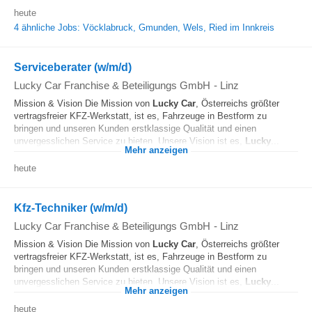
heute
4 ähnliche Jobs: Vöcklabruck, Gmunden, Wels, Ried im Innkreis
Serviceberater (w/m/d)
Lucky Car Franchise & Beteiligungs GmbH
-
Linz
Mission & Vision Die Mission von
Lucky
Car
, Österreichs größter
vertragsfreier KFZ-Werkstatt, ist es, Fahrzeuge in Bestform zu
bringen und unseren Kunden erstklassige Qualität und einen
unvergesslichen Service zu bieten. Unsere Vision ist es,
Lucky
...
Mehr anzeigen
heute
Kfz-Techniker (w/m/d)
Lucky Car Franchise & Beteiligungs GmbH
-
Linz
Mission & Vision Die Mission von
Lucky
Car
, Österreichs größter
vertragsfreier KFZ-Werkstatt, ist es, Fahrzeuge in Bestform zu
bringen und unseren Kunden erstklassige Qualität und einen
unvergesslichen Service zu bieten. Unsere Vision ist es,
Lucky
...
Mehr anzeigen
heute