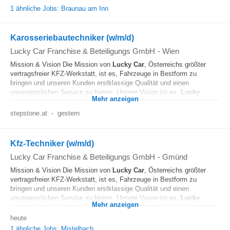
1 ähnliche Jobs: Braunau am Inn
Karosseriebautechniker (w/m/d)
Lucky Car Franchise & Beteiligungs GmbH
-
Wien
Mission & Vision Die Mission von
Lucky
Car
, Österreichs größter
vertragsfreier KFZ-Werkstatt, ist es, Fahrzeuge in Bestform zu
bringen und unseren Kunden erstklassige Qualität und einen
unvergesslichen Service zu bieten. Unsere Vision ist es,
Lucky
...
Mehr anzeigen
stepstone.at
-
gestern
Kfz-Techniker (w/m/d)
Lucky Car Franchise & Beteiligungs GmbH
-
Gmünd
Mission & Vision Die Mission von
Lucky
Car
, Österreichs größter
vertragsfreier KFZ-Werkstatt, ist es, Fahrzeuge in Bestform zu
bringen und unseren Kunden erstklassige Qualität und einen
unvergesslichen Service zu bieten. Unsere Vision ist es,
Lucky
...
Mehr anzeigen
heute
1 ähnliche Jobs: Mistelbach